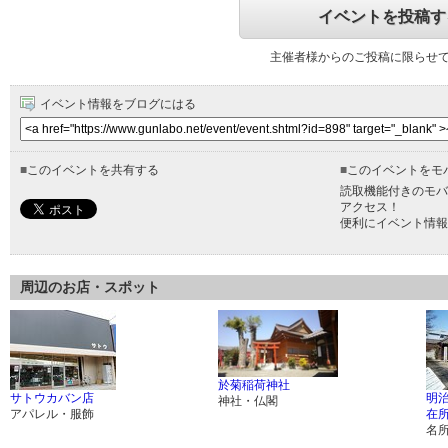
イベントを投稿す
主催者様からのご投稿に限らせ
イベント情報をブログにはる
■
このイベントを共有する
■
このイベントをモ
読取機能付きのモバ
アクセス！
便利にイベント情報
周辺のお店・スポット
於菊稲荷神社
サトウカバン店
明
神社・仏閣
アパレル・服飾
在
名