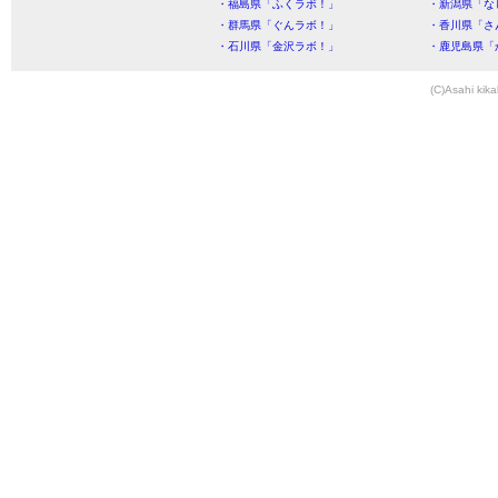
・福島県「ふくラボ！」
・新潟県「な
・群馬県「ぐんラボ！」
・香川県「さ
・石川県「金沢ラボ！」
・鹿児島県「
(C)Asahi kika