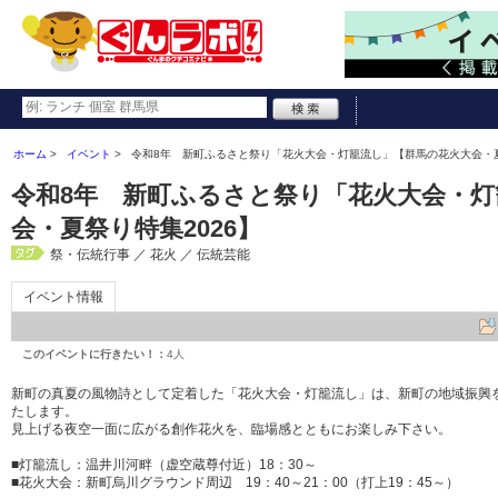
ホーム
イベント
令和8年 新町ふるさと祭り「花火大会・灯籠流し」【群馬の花火大会・夏
令和8年 新町ふるさと祭り「花火大会・
会・夏祭り特集2026】
祭・伝統行事 ／ 花火 ／ 伝統芸能
イベント情報
このイベントに行きたい！：
4人
新町の真夏の風物詩として定着した「花火大会・灯籠流し」は、新町の地域振興
たします。
見上げる夜空一面に広がる創作花火を、臨場感とともにお楽しみ下さい。
■灯籠流し：温井川河畔（虚空蔵尊付近）18：30～
■花火大会：新町烏川グラウンド周辺 19：40～21：00（打上19：45～）