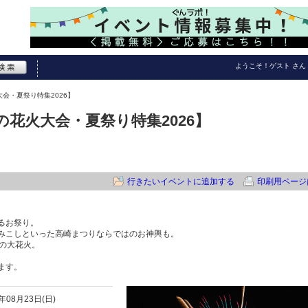
ようこそ！
ゲスト
さん
会・夏祭り特集2026】
の花火大会・夏祭り特集2026】
行きたいイベントに追加する
印刷用ページ
るお祭り。
みこしといった高崎まつりならではのお神輿も。
もの大花火。
ます。
6年08月23日(日)