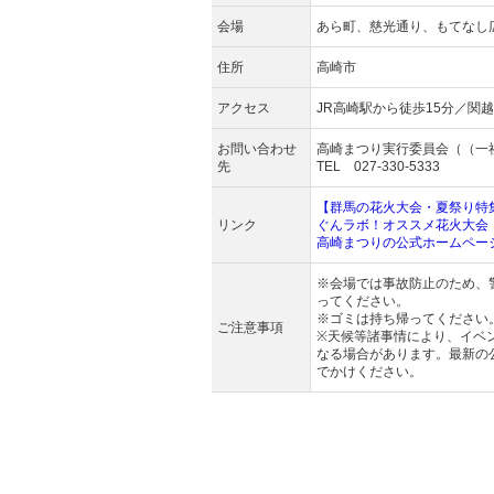
会場
あら町、慈光通り、もてなし
住所
高崎市
アクセス
JR高崎駅から徒歩15分／関越
お問い合わせ
高崎まつり実行委員会（（一
先
TEL 027-330-5333
【群馬の花火大会・夏祭り特
リンク
ぐんラボ！オススメ花火大会
高崎まつりの公式ホームペー
※会場では事故防止のため、
ってください。
※ゴミは持ち帰ってください
ご注意事項
※天候等諸事情により、イベ
なる場合があります。最新の
でかけください。