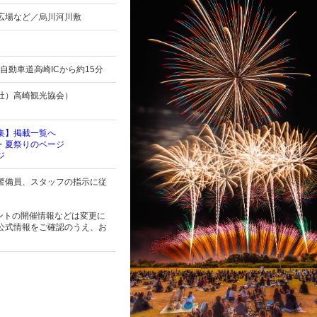
広場など／烏川河川敷
自動車道高崎ICから約15分
社）高崎観光協会）
集】掲載一覧へ
・夏祭りのページ
ジ
警備員、スタッフの指示に従
。
ントの開催情報などは変更に
公式情報をご確認のうえ、お