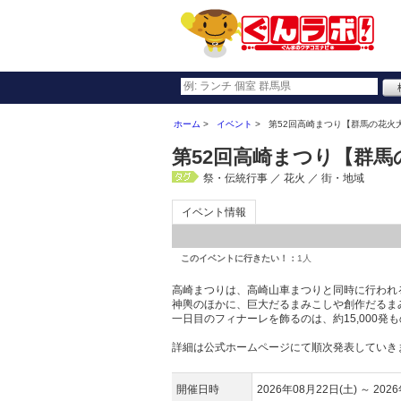
ホーム
イベント
第52回高崎まつり【群馬の花火大
第52回高崎まつり【群馬
祭・伝統行事 ／ 花火 ／ 街・地域
イベント情報
このイベントに行きたい！：
1人
高崎まつりは、高崎山車まつりと同時に行われ
神輿のほかに、巨大だるまみこしや創作だるま
一日目のフィナーレを飾るのは、約15,000発
詳細は公式ホームページにて順次発表していき
開催日時
2026年08月22日(土)
～
202