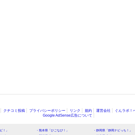
クチコミ投稿
プライバシーポリシー
リンク
規約
運営会社
ぐんラボ！
Google AdSense広告について
ビ！」
・熊本県「ひごなび！」
・静岡県「静岡ナビっち！」