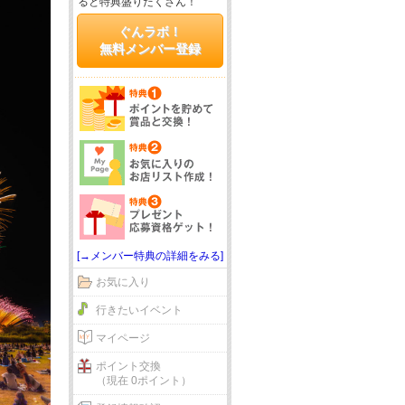
ると特典盛りだくさん！
ぐんラボ！
無料メンバー登録
[→メンバー特典の詳細をみる]
お気に入り
行きたいイベント
マイページ
ポイント交換
（現在 0ポイント）