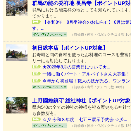
群馬の能の発祥地 長昌寺【ポイントUP
群馬における能発祥の地としても知られています
ております。
【令和8年 8月坐禅会のお知らせ】 8月は
す。...
（前橋市 / 神社・仏閣 / クチコミ数 1
初日総本店【ポイントUP対象】
お寿司と旬の食材を使ったお料理のコースを豊富
リーにも対応しております。
★2026年8月の営業日について★...
一緒に働くパート・アルバイトさん大募集！
今年から初登場！職人の技が光る、ワンラン
（前橋市 / 寿司 / クチコミ数 38件）
上野國総鎮守 総社神社【ポイントUP対象
県内549の全ての神社の神様を祀る歴史ある神社
も多数所有。
☆彡 令和８年度 七五三展示予約会 ☆彡...
（前橋市 / 神社・仏閣 / クチコミ数 13