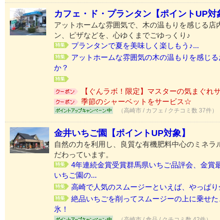
カフェ・ド・プランタン【ポイントUP対
アットホームな雰囲気で、木の温もりを感じる店
ン、ピザなどを、心ゆくまでごゆっくり♪
プランタンで夏を美味しく楽しもう♪...
アットホームな雰囲気の木の温もりを感じる
か？
【ぐんラボ！限定】マスターの気まぐれ
季節のシャーベットをサービス☆
（高崎市 / カフェ / クチコミ数 37件）
金井いちご園【ポイントUP対象】
自然の力を利用し、良質な有機肥料中心のミネラ
だわっています。
4年連続金賞受賞群馬県いちご品評会、金賞
いちご園の...
高崎で人気のスムージーといえば、やっぱり
絶品いちごを削ってスムージーの上に乗せた
氷！
（高崎市 / 食品 / クチコミ数 42件）