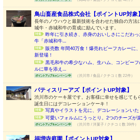
鳥山畜産食品株式会社【ポイントUP対象
長年のノウハウと最新技術を合わせた独自の方法
城牛・赤城和牛の育成に励んでいます。
昨年に引き続き、赤身のおいしさにこだわっ
牛「赤城和牛...
販売数 年間40万食！爆売れビーフカレーに
新登場！
黒毛和牛の希少なハム、生ハム、コンビーフ
ルに華を添え...
（渋川市 / 食品 / クチコミ数 22件）
パティスリーアズ【ポイントUP対象】
渋川市のケーキ屋です。お客様に幸せを感じても
誕生日にはデコレーションケーキ！
写真やイラストを元に、デコレーションいたし
可愛いフォルムにうっとり。2つのチーズが
（渋川市 / 洋菓子 / クチコミ数 39件）
福増寺庭園【ポイントUP対象】