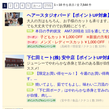
1～10
件を表示 / 全
7,544
件
1
2
3
4
5
[755]
次へ»
ヘアースタジオバード【ポイントUP対象
大人の方はもちろん、お子様のカットも承ります
でも大丈夫ですのでお気軽にどうぞ。
本日の予約状況 AM7:20現在 1日を通して大
子どもカット￥1,000 OFF ※新規の方有
メンズ・レディースカット￥1,000 OFF 
（高崎市 / 理容室 / クチコミ数 32件）
下仁田ミート(株) 安中店【ポイントUP対
ジューシーでやわらかな赤身と甘みのある脂が自
ススメ!
【限定お買い得セール！】 今週のお買い得
す。...
焼いてよし、茹でてもよし。味わい二刀流の
「下仁田ポーク」はやわらかな赤身と甘みの
が自慢。肉し...
（安中市 / 食品 / クチコミ数 39件）