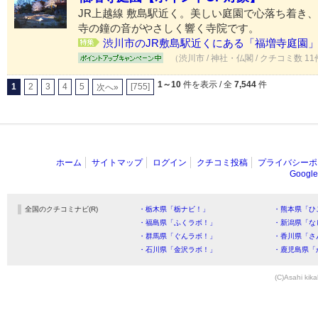
JR上越線 敷島駅近く。美しい庭園で心落ち着き
寺の鐘の音がやさしく響く寺院です。
渋川市のJR敷島駅近くにある「福増寺庭園」..
（渋川市 / 神社・仏閣 / クチコミ数 1
1～10
件を表示 / 全
7,544
件
1
2
3
4
5
[755]
次へ»
ホーム
サイトマップ
ログイン
クチコミ投稿
プライバシーポ
Goog
全国のクチコミナビ(R)
・栃木県「栃ナビ！」
・熊本県「ひ
・福島県「ふくラボ！」
・新潟県「な
・群馬県「ぐんラボ！」
・香川県「さ
・石川県「金沢ラボ！」
・鹿児島県「
(C)Asahi kika