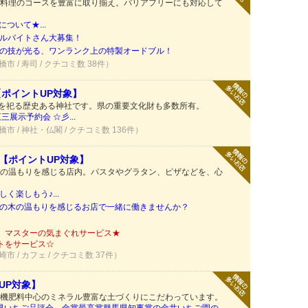
料理のコースを豊富に取り揃え。バリアフリーにも対応して
について★...
ルバイトさん大募集！
の技が光る、ワンランク上の特製オードブル！
橋市 / 寿司 / クチコミ数 38件）
【ポイントUP対象】
様を祀る歴史ある神社です。県の重要文化財も多数所有。
展示予約会 ☆彡...
橋市 / 神社・仏閣 / クチコミ数 136件）
【ポイントUP対象】
の温もりを感じる店内。パスタやグラタン、ピザなどを、心
く楽しもう♪...
の木の温もりを感じるお店で一緒に働きませんか？
】マスターの気まぐれサービス★
トをサービス☆
崎市 / カフェ / クチコミ数 37件）
UP対象】
機肥料中心のミネラル豊富な土づくりにこだわっています。