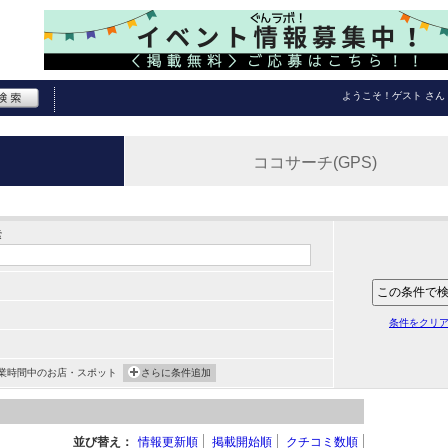
ようこそ！
ゲスト
さん
ココサーチ(GPS)
索
条件をクリ
業時間中のお店・スポット
さらに条件追加
並び替え：
情報更新順
掲載開始順
クチコミ数順