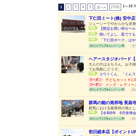
1～10
件
1
2
3
4
5
[755]
次へ»
下仁田ミート(株) 安中
ジューシーでやわらかな赤身
【限定お買い得セール！
焼いてよし、茹でても
「下仁田ポーク」はや
（安
ヘアースタジオバード【
大人の方はもちろん、お子様
でお気軽にどうぞ。
ユウトくん、「ぐんラボ
子どもカット￥1,0
メンズ・レディースカ
（高
群馬の能の発祥地 長昌
群馬における能発祥の地とし
【令和8年 8月坐禅会
（前
初日総本店【ポイントU