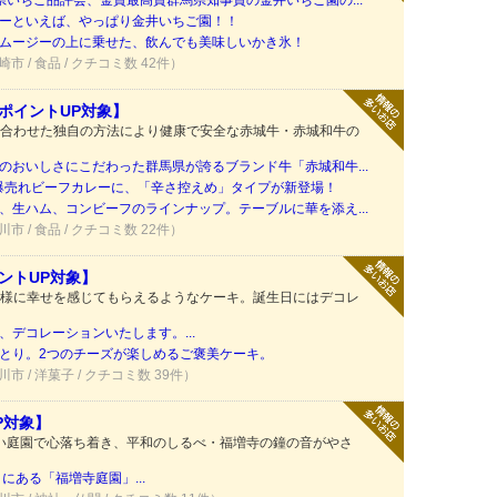
県いちご品評会、金賞最高賞群馬県知事賞の金井いちご園の...
ーといえば、やっぱり金井いちご園！！
ムージーの上に乗せた、飲んでも美味しいかき氷！
崎市 / 食品 / クチコミ数 42件）
ポイントUP対象】
合わせた独自の方法により健康で安全な赤城牛・赤城和牛の
のおいしさにこだわった群馬県が誇るブランド牛「赤城和牛...
！爆売れビーフカレーに、「辛さ控えめ」タイプが新登場！
、生ハム、コンビーフのラインナップ。テーブルに華を添え...
川市 / 食品 / クチコミ数 22件）
ントUP対象】
様に幸せを感じてもらえるようなケーキ。誕生日にはデコレ
デコレーションいたします。...
とり。2つのチーズが楽しめるご褒美ケーキ。
川市 / 洋菓子 / クチコミ数 39件）
P対象】
しい庭園で心落ち着き、平和のしるべ・福増寺の鐘の音がやさ
にある「福増寺庭園」...