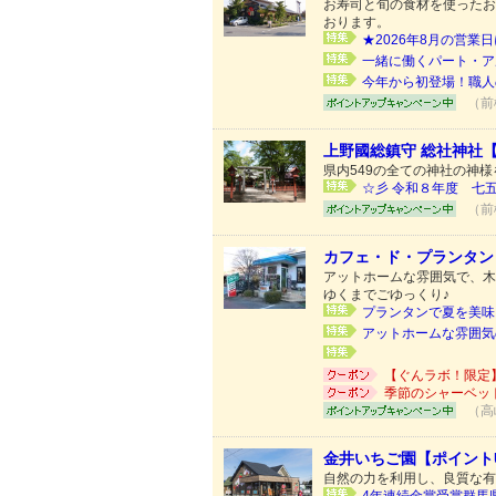
お寿司と旬の食材を使ったお
おります。
★2026年8月の営業日
一緒に働くパート・ア
今年から初登場！職人
（前
上野國総鎮守 総社神社
県内549の全ての神社の神
☆彡 令和８年度 七五三
（前
カフェ・ド・プランタン
アットホームな雰囲気で、木
ゆくまでごゆっくり♪
プランタンで夏を美味し
アットホームな雰囲気
【ぐんラボ！限定
季節のシャーベッ
（高
金井いちご園【ポイント
自然の力を利用し、良質な有