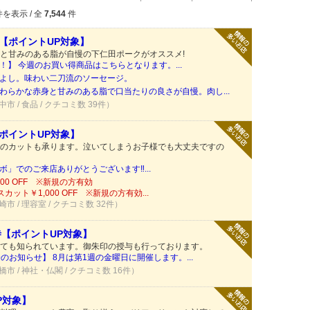
を表示 / 全
7,544
件
店【ポイントUP対象】
と甘みのある脂が自慢の下仁田ポークがオススメ!
】 今週のお買い得商品はこちらとなります。...
よし。味わい二刀流のソーセージ。
わらかな赤身と甘みのある脂で口当たりの良さが自慢。肉し...
中市 / 食品 / クチコミ数 39件）
ポイントUP対象】
のカットも承ります。泣いてしまうお子様でも大丈夫ですの
」でのご来店ありがとうございます‼️...
00 OFF ※新規の方有効
ット￥1,000 OFF ※新規の方有効...
崎市 / 理容室 / クチコミ数 32件）
寺【ポイントUP対象】
ても知られています。御朱印の授与も行っております。
のお知らせ】 8月は第1週の金曜日に開催します。...
橋市 / 神社・仏閣 / クチコミ数 16件）
P対象】