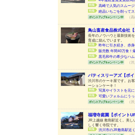
4年連続金賞受賞群馬
高崎で人気のスムージ
絶品いちごを削ってス
（高
鳥山畜産食品株式会社【
長年のノウハウと最新技術を
育成に励んでいます。
昨年に引き続き、赤身
販売数 年間40万食
黒毛和牛の希少なハム
（渋
パティスリーアズ【ポイ
渋川市のケーキ屋です。お客
ーションケーキ！
写真やイラストを元に、
可愛いフォルムにうっ
（渋
福増寺庭園【ポイントU
JR上越線 敷島駅近く。美
しく響く寺院です。
渋川市のJR敷島駅近く