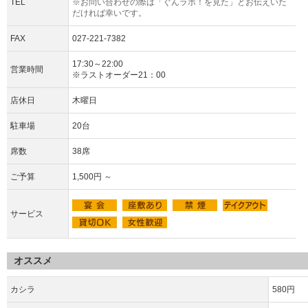
TEL
※お問い合わせの際は「ぐんラボ！を見た」とお伝えいた
だければ幸いです。
FAX
027-221-7382
17:30～22:00
営業時間
※ラストオーダー21：00
店休日
木曜日
駐車場
20台
席数
38席
ご予算
1,500円 ～
サービス
オススメ
カシラ
580円