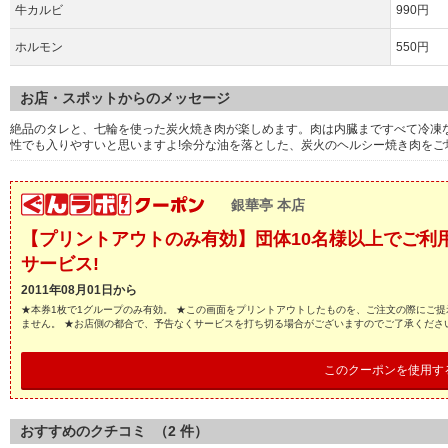
牛カルビ
990円
ホルモン
550円
お店・スポットからのメッセージ
絶品のタレと、七輪を使った炭火焼き肉が楽しめます。肉は内臓まですべて冷凍
性でも入りやすいと思いますよ!余分な油を落とした、炭火のヘルシー焼き肉をご
銀華亭 本店
【プリントアウトのみ有効】団体10名様以上でご利
サービス!
2011年08月01日から
★本券1枚で1グループのみ有効。 ★この画面をプリントアウトしたものを、ご注文の際にご提
ません。 ★お店側の都合で、予告なくサービスを打ち切る場合がございますのでご了承くださ
このクーポンを使用す
おすすめのクチコミ （
2
件）