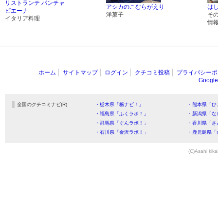
リストランテ パンチャ
アシカのこむらがえり
は
ピエーナ
洋菓子
そ
イタリア料理
情
ホーム
サイトマップ
ログイン
クチコミ投稿
プライバシーポ
Goog
全国のクチコミナビ(R)
・栃木県「栃ナビ！」
・熊本県「ひ
・福島県「ふくラボ！」
・新潟県「な
・群馬県「ぐんラボ！」
・香川県「さ
・石川県「金沢ラボ！」
・鹿児島県「
(C)Asahi kika