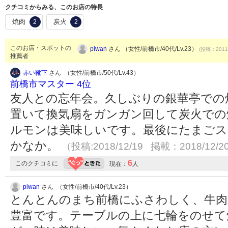
クチコミからみる、このお店の特長
焼肉
炭火
2
2
このお店・スポットの
piwan
さん （女性/前橋市/40代/Lv.23）
(投稿：2011/
推薦者
赤い靴下
さん （女性/前橋市/50代/Lv.43）
前橋市マスター 4位
友人との忘年会。久しぶりの銀華亭での
置いて換気扇をガンガン回して炭火での
ルモンは美味しいです。最後にたまごス
かなか。
（投稿:2018/12/19 掲載：2018/12/2
6
このクチコミに
現在：
人
piwan
さん （女性/前橋市/40代/Lv.23）
とんとんのまち前橋にふさわしく、牛肉
豊富です。テーブルの上に七輪をのせて