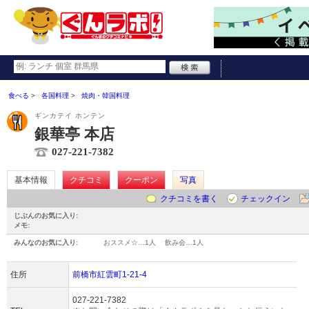
食べる
各国料理
焼肉・韓国料理
ギンカテイ ホンテン
銀華亭 本店
027-221-7382
基本情報
クチコミ
クーポン
写真
クチコミを書く
チェックイン
じぶんのお気に入り:
メモ:
みんなのお気に入り:
おススメ☆…
1人
飲み会…
1人
住所
前橋市紅雲町1-21-4
027-221-7382