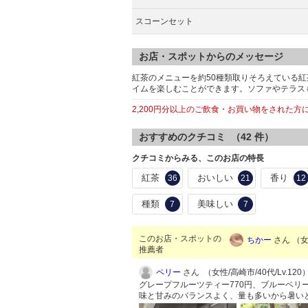
スコーンセット
お店・スポットからのメッセージ
紅茶のメニューを約50種類取りそろえている
イムを楽しむことができます。ソファやテラス
2,200円分以上のご飲食・お買い物をされた
おすすめのクチコミ （
42
件）
クチコミからみる、このお店の特長
紅茶
おいしい
香り
36
21
12
種類
美味しい
7
7
このお店・スポットの
ちかー
さん （女性
推薦者
ペリー
さん （女性/高崎市/40代/Lv.120
グレープフルーツティー770円、ブルーベリ
味と甘みのバランスよく、量も多いから暑い