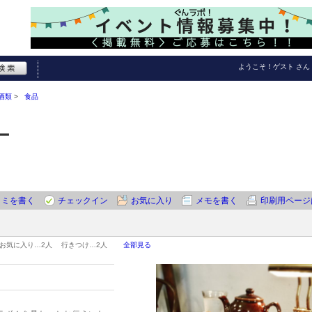
ようこそ！
ゲスト
さん
酒類
食品
ー
コミを書く
チェックイン
お気に入り
メモを書く
印刷用ページ
お気に入り…
2人
行きつけ…
2人
全部見る