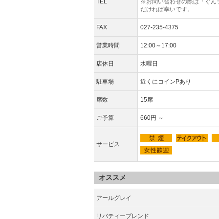
TEL
※お問い合わせの際は「ぐん
だければ幸いです。
FAX
027-235-4375
営業時間
12:00～17:00
店休日
水曜日
駐車場
近くにコインPあり
席数
15席
ご予算
660円 ～
サービス
オススメ
アールグレイ
リバティーブレンド