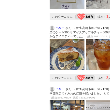
1
このクチコミに
現在：
ペリー
さん （女性/高崎市/40代/Lv.120
栗のケーキ300円 アイスアップルティー60
かなアイスティーでした。
（投稿:2022/10/17 
3
このクチコミに
現在：
ペリー
さん （女性/高崎市/40代/Lv.120
季節限定ですみれの紅茶を買いました。 とて
（投稿:2022/03/29 掲載：2022/03/29）