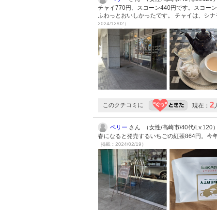
チャイ770円、スコーン440円です。スコー
ふわっとおいしかったです。 チャイは、シ
2024/12/02）
2
このクチコミに
現在：
ペリー
さん （女性/高崎市/40代/Lv.120
春になると発売するいちごの紅茶864円。今
掲載：2024/02/19）