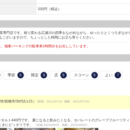
330円（税込）
紅茶専門店です。移り変わる広瀬川の四季をながめながら、ゆったりとくつろぎなが
もございますので、ちょっとした時間にお立ち寄りください。
方に、城東パーキングの駐車券1時間分をお出ししています。
季節
限定
店
スコーン
よい
9
9
9
9
7
/前橋市/30代/Lv.21）
(投稿：2011/07/14 掲載：2011/07/14)
）
ータルト440円です。 夏になると飲みたくなる、セパレートのグレープフルーツテ
ときにピッタリです。
（投稿:2025/08/05 掲載：2025/08/05）