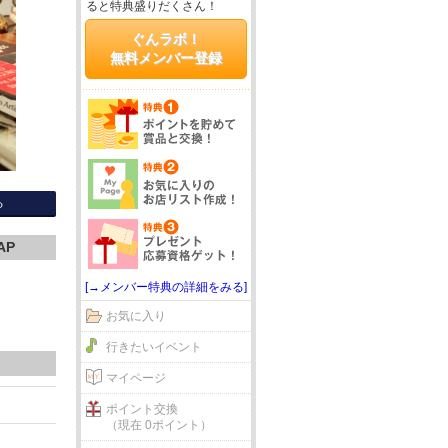
ると特典盛りだくさん！
ぐんラボ！
無料メンバー登録
る
AP
[→メンバー特典の詳細をみる]
お気に入り
行きたいイベント
マイページ
ポイント交換
（現在 0ポイント）