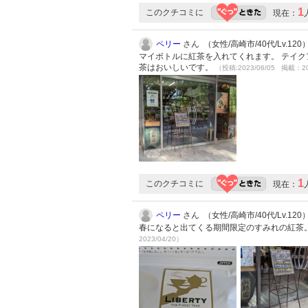
1
このクチコミに
現在：
ペリー
さん （女性/高崎市/40代/Lv.120
マイボトルに紅茶を入れてくれます。 テイク
茶はおいしいです。
（投稿:2023/06/05 掲載：20
1
このクチコミに
現在：
ペリー
さん （女性/高崎市/40代/Lv.120
春になると出てくる期間限定のすみれの紅茶
2023/04/20）