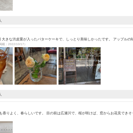
人
）
0円 大きな渋皮栗が入ったバターケーキで、しっとり美味しかったです。 アップルの
掲載：2022/10/17）
人
）
も香りよく、春らしいです。 目の前は広瀬川で、桜が咲けば、窓からお花見できそ