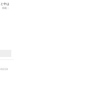
ッと中は
02 掲載：
/02/19