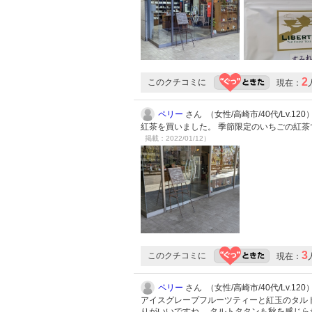
2
このクチコミに
現在：
ペリー
さん （女性/高崎市/40代/Lv.120
紅茶を買いました。 季節限定のいちごの紅
掲載：2022/01/12）
3
このクチコミに
現在：
ペリー
さん （女性/高崎市/40代/Lv.120
アイスグレープフルーツティーと紅玉のタル
りがいいですね。 タルトタタンも秋を感じ