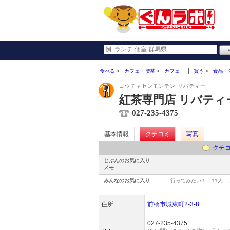
食べる
カフェ・喫茶
カフェ
買う
食品・
コウチャセンモンテン リバティー
紅茶専門店 リバティ
027-235-4375
基本情報
クチコミ
写真
クチ
じぶんのお気に入り:
メモ:
みんなのお気に入り:
行ってみたい！…
11人
住所
前橋市城東町2-3-8
027-235-4375