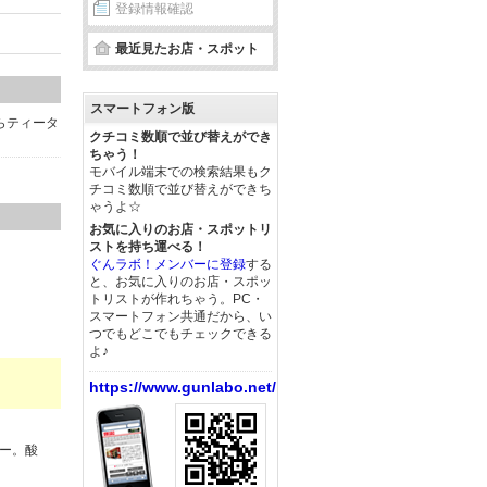
登録情報確認
最近見たお店・スポット
スマートフォン版
らティータ
クチコミ数順で並び替えができ
ちゃう！
モバイル端末での検索結果もク
チコミ数順で並び替えができち
ゃうよ☆
お気に入りのお店・スポットリ
ストを持ち運べる！
ぐんラボ！メンバーに登録
する
と、お気に入りのお店・スポッ
トリストが作れちゃう。PC・
スマートフォン共通だから、い
つでもどこでもチェックできる
よ♪
https://www.gunlabo.net/
ィー。酸