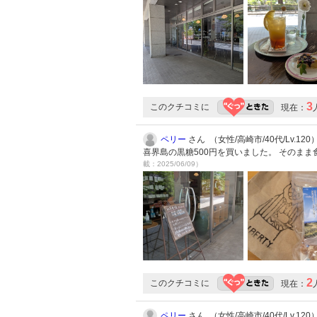
3
このクチコミに
現在：
ペリー
さん （女性/高崎市/40代/Lv.120
喜界島の黒糖500円を買いました。 そのま
載：2025/06/09）
2
このクチコミに
現在：
ペリー
さん （女性/高崎市/40代/Lv.120