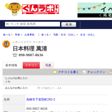
食べる
和食
お食事処
食べる
宅配・弁当・仕出し
弁当・仕出し
ニホンリョウリ マンセイ
日本料理 萬清
090-9807-8636
基本情報
クチコミ
写真
クチコミを書く
チェックイン
じぶんのお気に入り:
メモ:
みんなのお気に入り:
行ってみたい！…
1人
住所
高崎市下室田町292-2
090-9807-8636