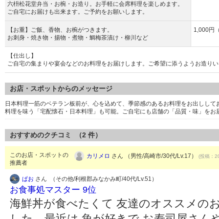
六枡松花堂弁当・お椀・お造り。お手軽に会席料理を楽しめます。
ご自宅にお届けも出来ます。ご予約をお願いします。
【お重】ご飯、香物、お椀がつきます。
1,000
お刺身・焼き物・揚物・煮物・鯛梅茶漬け・柳川など
【仕出し】
ご自宅の集まりや宴会などのお料理をお届けします。ご希望に添うようお造りい
お店・スポットからのメッセージ
日本料理一筋のベテラン板前が、心を込めて、季節感のあるお料理をお出しして
料理を味う「宅配懐石・日本料理」も可能。ご自宅にも店舗の「品質・味」をお
おすすめのクチコミ （
2
件）
このお店・スポットの
カリメロ
さん （男性/高崎市/30代/Lv.17）
(投稿：20
推薦者
ぱお
さん （その他/利根郡みなかみ町/40代/Lv.51）
お食事処マスター 9位
海鮮丼が食べたくて 友達のオススメの
した。最近は 魚が好きで お寿司屋さん