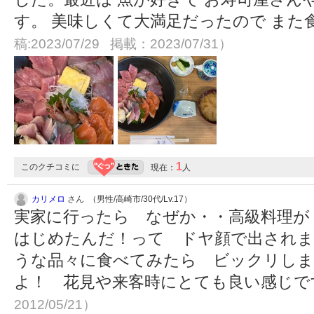
す。 美味しくて大満足だったので また食べ
稿:2023/07/29 掲載：2023/07/31）
1
このクチコミに
現在：
人
カリメロ
さん （男性/高崎市/30代/Lv.17）
実家に行ったら なぜか・・高級料理が
はじめたんだ！って ドヤ顔で出されま
うな品々に食べてみたら ビックリしま
よ！ 花見や来客時にとても良い感じ
2012/05/21）