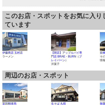
このお店・スポットをお気に入り
ています
伊藤商店 玉村店
【閉店】アップルパイ専
前
ラーメン
門店 BRAE・BURN（ブ
そ
レイバーン）
情
洋菓子
周辺のお店・スポット
室田郵便局
生そば 丸晴
御