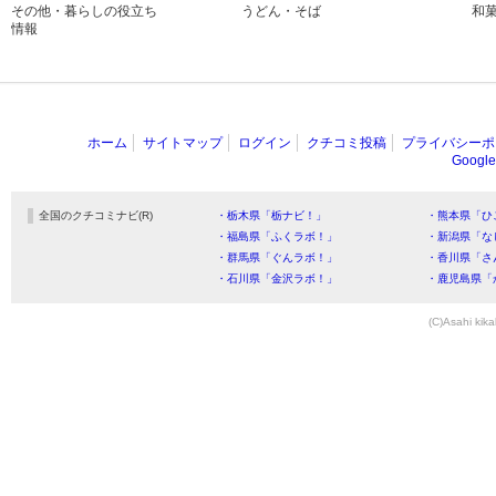
その他・暮らしの役立ち
うどん・そば
和
情報
ホーム
サイトマップ
ログイン
クチコミ投稿
プライバシーポ
Goog
全国のクチコミナビ(R)
・栃木県「栃ナビ！」
・熊本県「ひ
・福島県「ふくラボ！」
・新潟県「な
・群馬県「ぐんラボ！」
・香川県「さ
・石川県「金沢ラボ！」
・鹿児島県「
(C)Asahi kika