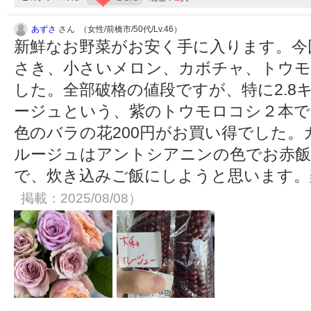
あずさ
さん （女性/前橋市/50代/Lv.46）
新鮮なお野菜がお安く手に入ります。今
さき、小さいメロン、カボチャ、トウモ
した。全部破格の値段ですが、特に2.8
ージュという、紫のトウモロコシ２本で
色のバラの花200円がお買い得でした
ルージュはアントシアニンの色でお赤
で、炊き込みご飯にしようと思います
掲載：2025/08/08）