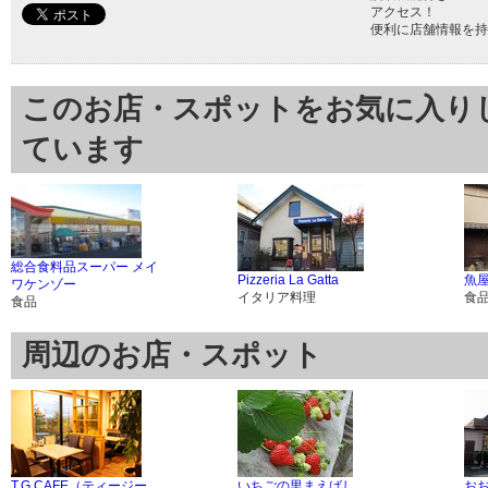
アクセス！
便利に店舗情報を持
このお店・スポットをお気に入り
ています
総合食料品スーパー メイ
Pizzeria La Gatta
魚
ワケンゾー
イタリア料理
食
食品
周辺のお店・スポット
T.G.CAFE（ティージー
いちごの里まえばし
お