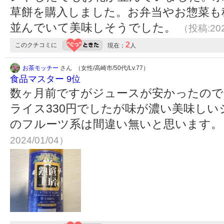
草餅を購入しました。お弁当やお惣菜も
並んでいて美味しそうでした。
（投稿:202
2
このクチコミに
現在：
人
お茶モッチー
さん （女性/高崎市/50代/Lv.77）
食品マスター 9位
数ヶ月前ですがジュースが安かったので
ライス330円でしたが味が濃い美味しい
のフルーツ系は間違い無いと思います
2024/01/04）