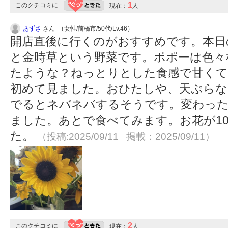
1
このクチコミに
現在：
人
あずさ
さん （女性/前橋市/50代/Lv.46）
開店直後に行くのがおすすめです。本日
と金時草という野菜です。ポポーは色々
たような？ねっとりとした食感で甘くて
初めて見ました。おひたしや、天ぷらな
でるとネバネバするそうです。変わっ
ました。あとで食べてみます。お花が1
た。
（投稿:2025/09/11 掲載：2025/09/11）
2
このクチコミに
現在：
人