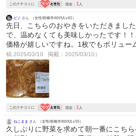
1
このクチコミに
現在：
人
ピノ
さん （女性/前橋市/40代/Lv.62）
先日、こちらのおやきをいただきまし
で、温めなくても美味しかったです！！2
価格が嬉しいですね。1枚でもボリュー
稿:2025/03/10 掲載：2025/03/10）
1
このクチコミに
現在：
人
ねこまま
さん （女性/前橋市/60代/Lv.55）
久しぶりに野菜を求めて朝一番にこちら