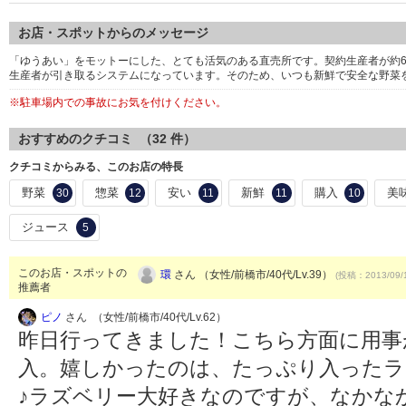
お店・スポットからのメッセージ
「ゆうあい」をモットーにした、とても活気のある直売所です。契約生産者が約6
生産者が引き取るシステムになっています。そのため、いつも新鮮で安全な野菜
※駐車場内での事故にお気を付けください。
おすすめのクチコミ （
32
件）
クチコミからみる、このお店の特長
野菜
惣菜
安い
新鮮
購入
美
30
12
11
11
10
ジュース
5
このお店・スポットの
環
さん （女性/前橋市/40代/Lv.39）
(投稿：2013/09/
推薦者
ピノ
さん （女性/前橋市/40代/Lv.62）
昨日行ってきました！こちら方面に用事
入。嬉しかったのは、たっぷり入ったラ
♪ラズベリー大好きなのですが、なかな