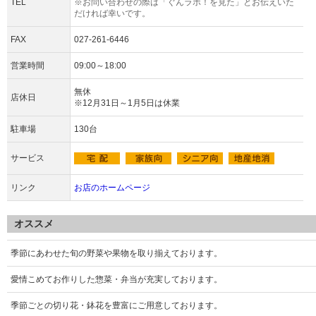
TEL
※お問い合わせの際は「ぐんラボ！を見た」とお伝えいた
だければ幸いです。
FAX
027-261-6446
営業時間
09:00～18:00
無休
店休日
※12月31日～1月5日は休業
駐車場
130台
サービス
リンク
お店のホームページ
オススメ
季節にあわせた旬の野菜や果物を取り揃えております。
愛情こめてお作りした惣菜・弁当が充実しております。
季節ごとの切り花・鉢花を豊富にご用意しております。