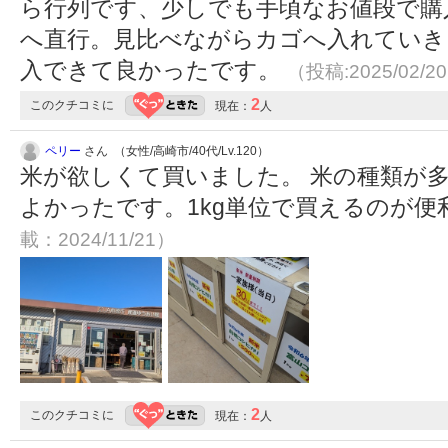
ら行列です、少しでも手頃なお値段で購
へ直行。見比べながらカゴへ入れていき
入できて良かったです。
（投稿:2025/02/2
2
このクチコミに
現在：
人
ペリー
さん （女性/高崎市/40代/Lv.120）
米が欲しくて買いました。 米の種類が
よかったです。1kg単位で買えるのが便
載：2024/11/21）
2
このクチコミに
現在：
人