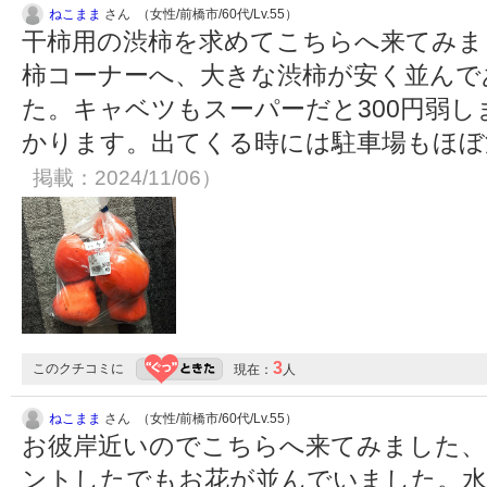
ねこまま
さん （女性/前橋市/60代/Lv.55）
干柿用の渋柿を求めてこちらへ来てみま
柿コーナーへ、大きな渋柿が安く並んで
た。キャベツもスーパーだと300円弱し
かります。出てくる時には駐車場もほ
掲載：2024/11/06）
3
このクチコミに
現在：
人
ねこまま
さん （女性/前橋市/60代/Lv.55）
お彼岸近いのでこちらへ来てみました、
ントしたでもお花が並んでいました。水