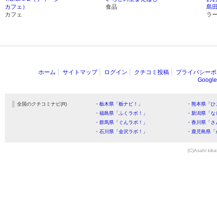
カフェ）
食品
島
カフェ
ラ
ホーム
サイトマップ
ログイン
クチコミ投稿
プライバシーポ
Goog
全国のクチコミナビ(R)
・栃木県「栃ナビ！」
・熊本県「ひ
・福島県「ふくラボ！」
・新潟県「な
・群馬県「ぐんラボ！」
・香川県「さ
・石川県「金沢ラボ！」
・鹿児島県「
(C)Asahi kika