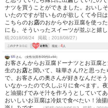
と思っていたら縁日に出
店
していたので
ナツを買うことができました。おいし
いたのですが甘いものが欲しくて今日は
こちらのお
店
のおからやお豆腐を使った
にも、そういったスイーツが並ぶと嬉しい
稿:2018/08/24 掲載：2018/08/27）
4
このクチコミに
現在：
人
STi
さん （女性/太田市/20代/Lv.64）
お客さんからお豆腐ドーナツとお豆腐と
生のお
店
と聞いて、味華さん!?と思っ
で、お客さんの奥さんが好きなんだそ
いなかったので久しぶりに食べます。夜
と油揚げでみそ汁を作ろうとしていて
おいしいお豆腐は冷奴で食べたい！油揚
楽しみです。