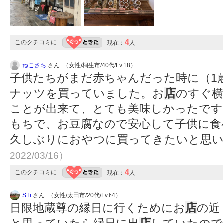
4
このクチコミに
現在：
人
ねこさち
さん （女性/桐生市/40代/Lv.18）
子供たちがまだ赤ちゃんだった時に（1
ナッツを買っていました。お
店
のすぐ
ことが出来て、とても美味しかったです
もちで、お豆腐なので安心して子供に食
久しぶりにおやつに買ってきたいと思
2022/03/16）
4
このクチコミに
現在：
人
STi
さん （女性/太田市/20代/Lv.64）
日限地蔵尊の縁日に行くためにお
店
の近