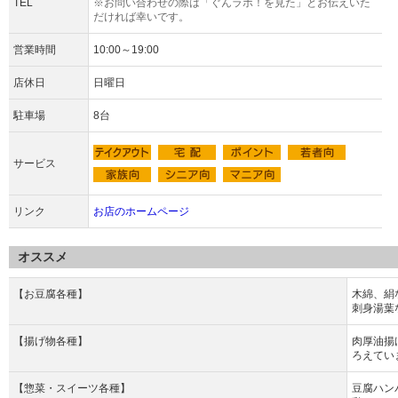
TEL
※お問い合わせの際は「ぐんラボ！を見た」とお伝えいた
だければ幸いです。
営業時間
10:00～19:00
店休日
日曜日
駐車場
8台
サービス
リンク
お店のホームページ
オススメ
【お豆腐各種】
木綿、絹
刺身湯葉
【揚げ物各種】
肉厚油揚
ろえてい
【惣菜・スイーツ各種】
豆腐ハン