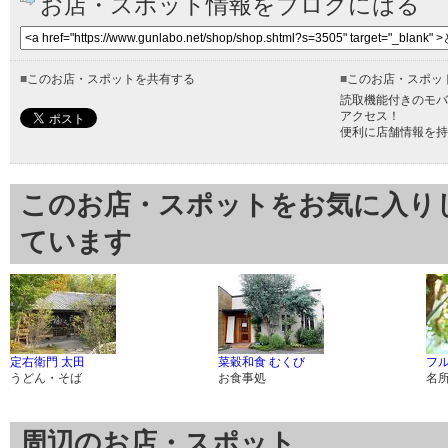
お店・スポット情報をブログにはる
■
このお店・スポットを共有する
■
このお店・スポッ
読取機能付きのモバ
アクセス！
便利に店舗情報を持
このお店・スポットをお気に入り
ています
定右衛門 太田
菜穀和食 むくび
フ
うどん・そば
お食事処
名
周辺のお店・スポット