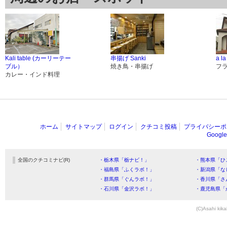
Kali table (カーリーテー
串揚げ Sanki
a la
ブル）
焼き鳥・串揚げ
フ
カレー・インド料理
ホーム
サイトマップ
ログイン
クチコミ投稿
プライバシーポ
Goog
全国のクチコミナビ(R)
・栃木県「栃ナビ！」
・熊本県「ひ
・福島県「ふくラボ！」
・新潟県「な
・群馬県「ぐんラボ！」
・香川県「さ
・石川県「金沢ラボ！」
・鹿児島県「
(C)Asahi kika