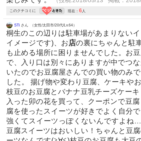
（投稿:2018/05/13 掲載：2018/
6
このクチコミに
現在：
人
STi
さん （女性/太田市/20代/Lv.64）
桐生のこの辺りは駐車場があまりないイ
イメージです)、お
店
の裏にちゃんと駐
も止める場所に困りませんでした。お豆
で、入り口は別々にありますが中でつな
いたのでお豆腐屋さんでの買い物のみで
した。 揚げ物や変わり豆腐、ケーキや
枝豆のお豆腐とバナナ豆乳チーズケーキ
入った卯の花を買って、クーポンで豆腐
腐を使ったスイーツが好きでよく自分で
強くてスイーツっぽくないんですよね
豆腐スイーツはおいしい！ちゃんと豆腐
ーツなんです(≧∀≦)枝豆のお豆腐も大