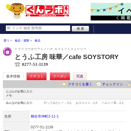
買う
食品・酒類
食品
トウフコウボウアジノハナ カフェソイストーリー
とうふ工房 味華／cafe SOYSTORY
0277-51-1139
基本情報
クチコミ
クーポン
写真
クチコミを書く
チェックイン
じぶんのお気に入り:
メモ:
みんなのお気に入り:
行ってみたい！…
5人
おススメ☆…
2人
ヘルシー系…
2人
住所
桐生市仲町2-11-1
0277-51-1139