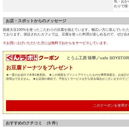
乳・おか
わりで様
お店・スポットからのメッセージ
国産大豆100%を使ったこだわりの豆腐を揃えています。幅広い方に喜んでいた
ております。併設されたカフェでは、豆腐を使った料理が楽しめるので、ぜひ合
※お買い上げいただいた方には無料でおからをサービスしています。
とうふ工房 味華／cafe SOYSTOR
お豆腐ドーナツをプレゼント
★一度のお会計で本券1枚有効。 ★この画面をプリントアウトしたものか携帯画面を、お会計
併用はできません。 ★お店側の都合で、予告なくサービスを打ち切る場合がございますのでご
このクーポンを使用す
おすすめのクチコミ （
5
件）