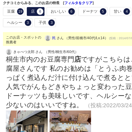
クチコミからみる、このお店の特長 [
フィルタをクリア
]
豆腐
店
おいしい
ドーナツ
甘い
19
6
6
5
4
ヘルシー
子供
3
3
このお店・スポットの
民
さん （男性/前橋市/40代/Lv.14）
(投稿：2014/07/
推薦者
きゃべつ太郎 さん （男性/桐生市/60代）
桐生市内のお豆腐専門
店
ですがこちらは
腐屋さんです 私のお勧めは「とうふ肉
っぱく煮込んだ汁に付け込んで煮るとと
人気でがんもどきやちょっと変わった豆
ドーナッツも美味しいです、ヘルシーな
少ないのはいいですね。
（投稿:2022/03/2