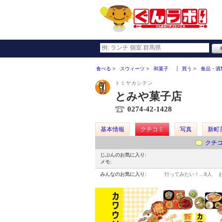
食べる
スウィーツ
和菓子
買う
食品・酒
トミヤカシテン
とみや菓子店
0274-42-1428
基本情報
クチコミ
写真
新町
クチ
じぶんのお気に入り:
メモ:
みんなのお気に入り:
行ってみたい！…
8人