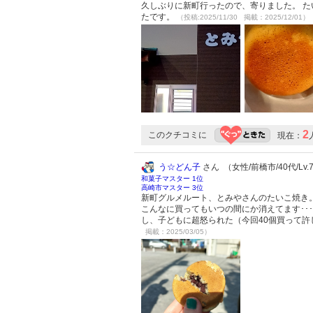
久しぶりに新町行ったので、寄りました。 た
たです。
（投稿:2025/11/30 掲載：2025/12/01）
2
このクチコミに
現在：
う☆どん子
さん （女性/前橋市/40代/Lv.
和菓子マスター 1位
高崎市マスター 3位
新町グルメルート、とみやさんのたいこ焼き。
こんなに買ってもいつの間にか消えてます･･
し、子どもに超怒られた（今回40個買って
掲載：2025/03/05）