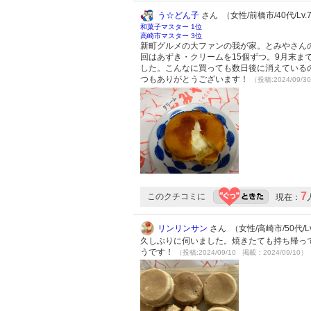
う☆どん子
さん （女性/前橋市/40代/Lv.
和菓子マスター 1位
高崎市マスター 3位
新町グルメの大ファンの我が家。とみやさん
回はあずき・クリームを15個ずつ。9月末ま
した。こんなに買っても数日後に消えている
つもありがとうございます！
（投稿:2024/09/3
7
このクチコミに
現在：
リンリンサン
さん （女性/高崎市/50代/Lv
久しぶりに伺いました。焼きたても持ち帰っ
うです！
（投稿:2024/09/10 掲載：2024/09/10）