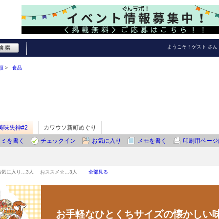
ようこそ！
ゲスト
さん
類
食品
美味失神#2
カワウソ新町めぐり
コミを書く
チェックイン
お気に入り
メモを書く
印刷用ページ
お気に入り…
3人
おススメ☆…
3人
全部見る
お手軽なひとくちサイズの懐かしい