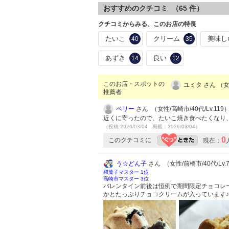
おすすめのクチコミ （
65
件）
クチコミからみる、このお店の特長
たいこ
クリーム
美味し
40
35
あずき
良い
14
12
このお店・スポットの
ユミタ さん （
推薦者
ペリー
さん （女性/高崎市/40代/Lv.119
近くに寄ったので、たいこ焼き食べたくなり
（投稿:2026/03/04 掲載：2026/03/04）
0
このクチコミに
現在：
う☆どん子
さん （女性/前橋市/40代/Lv.
和菓子マスター 1位
高崎市マスター 3位
バレンタイン前後は恒例で期間限定チョコレ
かとたっぷりチョコクリームが入っています