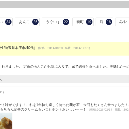
い
あんこ
うぐいす
新町
店
みや
34
25
22
19
16
女性/埼玉県本庄市/40代）
(投稿：2014/08/30 掲載：2014/10/01)
）
、行きました。 定番のあんこがお気に入りで、家で緑茶と食べました。美味しかっ
人
76）
ート味がでます！これを1年待ち遠しく待った我が家…今回もたくさん食べました！
♪もちろん定番のクリームもいつもホントおいしいーー！
（投稿:2026/02/14 掲載：2026