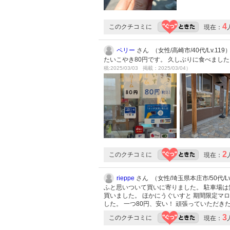
4
このクチコミに
現在：
ペリー
さん （女性/高崎市/40代/Lv.119
たいこやき80円です。 久しぶりに食べま
稿:2025/03/03 掲載：2025/03/04）
2
このクチコミに
現在：
rieppe
さん （女性/埼玉県本庄市/50代/Lv
ふと思いついて買いに寄りました。 駐車場は
買いました。 ほかにうぐいすと 期間限定マ
した。 一つ80円、安い！ 頑張っていただき
3
このクチコミに
現在：