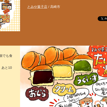
とみや菓子店
/ 高崎市
個でも食
あと10