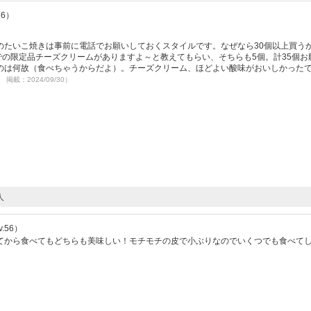
76）
のたいこ焼きは事前に電話でお願いしておくスタイルです。なぜなら30個以上買う
での限定品チーズクリームがありますよ～と教えてもらい、そちらも5個。計35個お
のは何故（食べちゃうからだよ）。チーズクリーム、ほどよい酸味がおいしかった
0 掲載：2024/09/30）
人
.56）
てから食べてもどちらも美味しい！モチモチの皮で小ぶりなのでいくつでも食べて