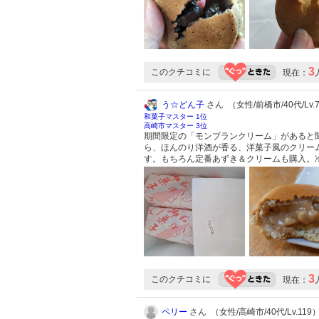
3
このクチコミに
現在：
う☆どん子
さん （女性/前橋市/40代/Lv.
和菓子マスター 1位
高崎市マスター 3位
期間限定の「モンブランクリーム」があると
ら、ほんのり洋酒が香る、洋菓子風のクリー
す。もちろん定番あずき＆クリームも購入。
3
このクチコミに
現在：
ペリー
さん （女性/高崎市/40代/Lv.119