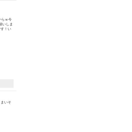
からｗ今
願いしま
です！い
しまいそ