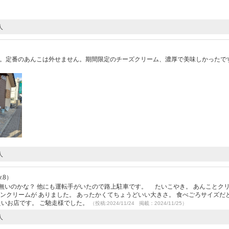
人
）
した。定番のあんこは外せません。期間限定のチーズクリーム、濃厚で美味しかったで
人
.8）
無いのかな？ 他にも運転手がいたので路上駐車です。 たいこやき。 あんことク
ロンクリームが ありました。 あったかくてちょうどいい大きさ。 食べごろサイズだ
たいお店です。 ご馳走様でした。
（投稿:2024/11/24 掲載：2024/11/25）
人