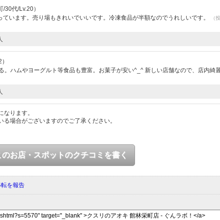
0代/Lv.20）
っています。売り場もきれいでいいです。冷凍食品が半額なのでうれしいです。
（
人
2）
る。ハムやヨーグルト等食品も豊富。お菓子が安い^_^ 新しい店舗なので、店内綺
人
になります。
いる場合がございますのでご了承ください。
このお店・スポットのクチコミを書く
移転を報告