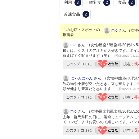
利用
離乳食
食品
3
2
2
冷凍食品
2
このお店・スポットの
mio
さん （女性/
推薦者
mio
さん （女性/邑楽郡邑楽町/30代/Lv.5
最近は、クスリのアオキが大好きです。ポイ
買えばすぐ貯まります（笑）
（投稿:2020/04/1
6
このクチコミに
現在：
にゃんにゃん
さん （女性/桐生市/30代/Lv
飲み物や小腹が空いたときに立ち寄ります。
類が他より豊富だと思います。
（投稿:2019/07
4
このクチコミに
現在：
mio
さん （女性/邑楽郡邑楽町/30代/Lv.5
去年、群馬県民の日に、製粉ミュージアムに
てコンビニよりお安いので嬉しいです。パン
5
このクチコミに
現在：