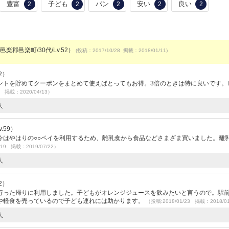
豊富
子ども
パン
安い
良い
2
2
2
2
2
邑楽郡邑楽町/30代/Lv.52）
(投稿：2017/10/28 掲載：2018/01/11)
2）
ントを貯めてクーポンをまとめて使えばとってもお得。3倍のときは特に良いです。
1 掲載：2020/04/13）
人
.59）
今はやはりの○○ペイを利用するため、離乳食から食品などさまざま買いました。離
/19 掲載：2019/07/22）
人
2）
行った帰りに利用しました。子どもがオレンジジュースを飲みたいと言うので。駅
や軽食を売っているので子ども連れには助かります。
（投稿:2018/01/23 掲載：2018/0
人