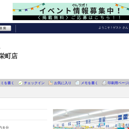
ようこそ！
ゲスト
さん
ン
栄町店
コミを書く
チェックイン
お気に入り
メモを書く
印刷用ページ
約８分