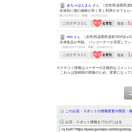
あちゃぱんまん
さん （女性/邑楽郡邑楽町/3
全体的に物の価格が安く良く利用させてもら
稿:2018/01/21 掲載：2018/01/22）
5
このクチコミに
現在：
mio
さん （女性/邑楽郡邑楽町/30代/Lv.5
冷凍食品が半額。 パンコーナーが充実してい
（投稿:2017/10/28 掲載：2018/01/11）
3
このクチコミに
現在：
※クチコミ情報はユーザーの主観的なコメント
これらは投稿時の情報のため、変更になって
このお店・スポットの情報変更や閉店・
お店・スポット情報をブログにはる