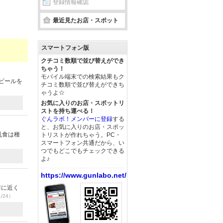
登録情報確認
最近見たお店・スポット
スマートフォン版
クチコミ数順で並び替えができ
ちゃう！
モバイル端末での検索結果もク
ビールを
チコミ数順で並び替えができち
ゃうよ☆
お気に入りのお店・スポットリ
ストを持ち運べる！
ぐんラボ！メンバーに登録
する
と、お気に入りのお店・スポッ
乳食は種
トリストが作れちゃう。PC・
スマートフォン共通だから、い
つでもどこでもチェックできる
よ♪
https://www.gunlabo.net/
前に近く
1/24）