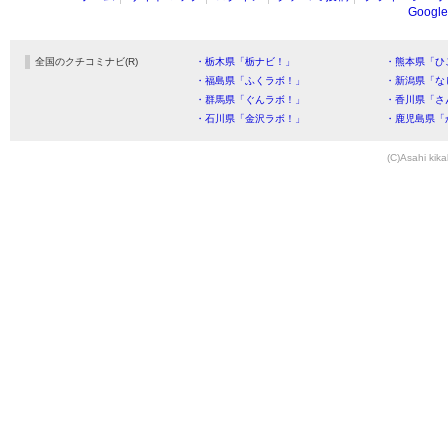
Goog
全国のクチコミナビ(R)
・栃木県「栃ナビ！」
・熊本県「ひ
・福島県「ふくラボ！」
・新潟県「な
・群馬県「ぐんラボ！」
・香川県「さ
・石川県「金沢ラボ！」
・鹿児島県「
(C)Asahi kika