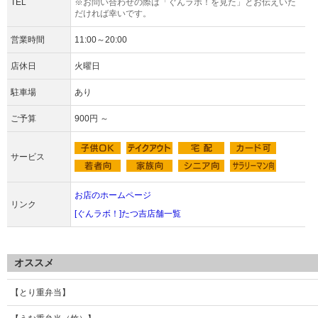
TEL
※お問い合わせの際は「ぐんラボ！を見た」とお伝えいた
だければ幸いです。
営業時間
11:00～20:00
店休日
火曜日
駐車場
あり
ご予算
900円 ～
サービス
お店のホームページ
リンク
[ぐんラボ！]たつ吉店舗一覧
オススメ
【とり重弁当】