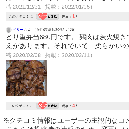
稿:2021/12/31 掲載：2022/01/05）
1
このクチコミに
現在：
人
ペリー
さん （女性/高崎市/30代/Lv.120）
とり重弁当680円です。 鶏肉は炭火焼
えがあります。それでいて、柔らかい
稿:2020/02/08 掲載：2020/03/11）
4
このクチコミに
現在：
人
※クチコミ情報はユーザーの主観的なコ