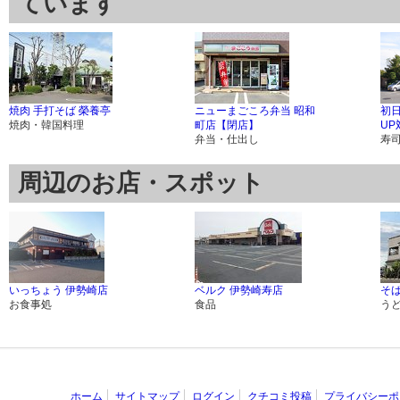
ています
焼肉 手打そば 榮養亭
ニューまごころ弁当 昭和
初
焼肉・韓国料理
町店【閉店】
UP
弁当・仕出し
寿
周辺のお店・スポット
いっちょう 伊勢崎店
ベルク 伊勢崎寿店
そば
お食事処
食品
う
ホーム
サイトマップ
ログイン
クチコミ投稿
プライバシーポ