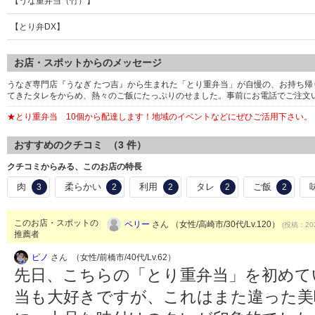
【うな重弁当（竹）】
【とり弁DX】
お店・スポットからのメッセージ
うなぎ専門店『うなぎ たつ吉』から生まれた「とり重弁当」が自慢の、お持ち
てきたタレをからめ、熱々のご飯にたっぷりのせました。事前にお電話でご注文
★とり重弁当 10個から配達します！地域のイベントなどにぜひご活用下さい。
おすすめのクチコミ （
3
件）
クチコミからみる、このお店の特長
肉
柔らかい
利用
タレ
ご飯
3
2
2
2
2
このお店・スポットの
ペリー
さん （女性/高崎市/30代/Lv.120）
(投稿：202
推薦者
ピノ
さん （女性/前橋市/40代/Lv.62）
先日、こちらの「とり重弁当」を初めて
当も大好きですが、これはまた違った美