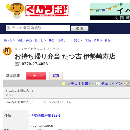
食べる
宅配・弁当・仕出し
弁当・仕出し
買う
食品・酒類
食品
タツキチイセサキコトブキテン
お持ち帰り弁当 たつ吉 伊勢崎寿店
0270-27-4058
基本情報
クチコミ
写真
クチコミを書く
チェックイン
じぶんのお気に入り:
メモ:
みんなのお気に入り:
行ってみたい！…
1人
住所
伊勢崎市寿町132-1
0270-27-4058