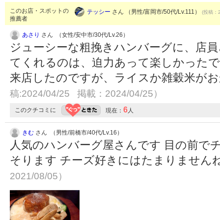
このお店・スポットの
テッシー
さん （男性/富岡市/50代/Lv.111）
(投稿：2
推薦者
あさり
さん （女性/安中市/30代/Lv.26）
ジューシーな粗挽きハンバーグに、店員
てくれるのは、迫力あって楽しかったで
来店したのですが、ライスか雑穀米が
稿:2024/04/25 掲載：2024/04/25）
6
このクチコミに
現在：
人
きむ
さん （男性/前橋市/40代/Lv.16）
人気のハンバーグ屋さんです 目の前で
そります チーズ好きにはたまりません
2021/08/05）