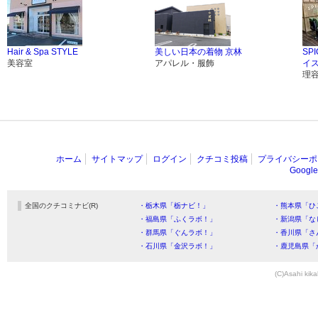
Hair & Spa STYLE
美しい日本の着物 京林
SP
美容室
アパレル・服飾
イ
理
ホーム
サイトマップ
ログイン
クチコミ投稿
プライバシーポ
Goog
全国のクチコミナビ(R)
・栃木県「栃ナビ！」
・熊本県「ひ
・福島県「ふくラボ！」
・新潟県「な
・群馬県「ぐんラボ！」
・香川県「さ
・石川県「金沢ラボ！」
・鹿児島県「
(C)Asahi kika