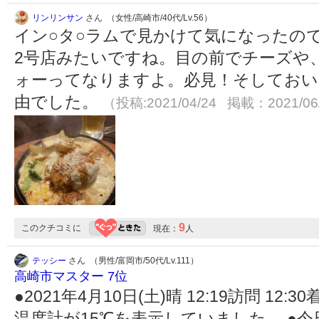
リンリンサン
さん （女性/高崎市/40代/Lv.56）
イン○タ○ラムで見かけて気になったの
2号店みたいですね。目の前でチーズや
ォーってなりますよ。必見！そしておい
由でした。
（投稿:2021/04/24 掲載：2021/06
9
このクチコミに
現在：
人
テッシー
さん （男性/富岡市/50代/Lv.111）
高崎市マスター 7位
●2021年4月10日(土)晴 12:19訪問 1
温度計が15℃を表示していました。 ●