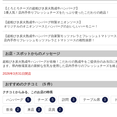
【とろとろチーズの超粗びき炭火熟成牛ハンバーグ】
1番人気！店内手作りフレッシュチーズをたっぷり使ったこだわりの絶品！
【超粗びき炭火熟成牛ハンバーグ特製オニオンソース】
オリジナルのオニオンソースとハンバーグのおいしいハーモニー！
【超粗びき炭火熟成牛ハンバーグ自家製モッツァレラとフレッシュトマトソース
店内手作りフレッシュモッツァレラとトマトソースの相性抜群！
お店・スポットからのメッセージ
超粗びき炭火熟成牛ハンバーグが名物！こだわりの熟成牛をご提供分のみ当日に挽
ます。県内牧場直送の新鮮な生乳を使用した店内手作りのフレッシュチーズを絡
2026年3月31日閉店
おすすめのクチコミ （
5
件）
クチコミからみる、このお店の特長
ハンバーグ
チーズ
訪問
テーブル席
5
5
3
3
飲食
来店
店員
2
2
2