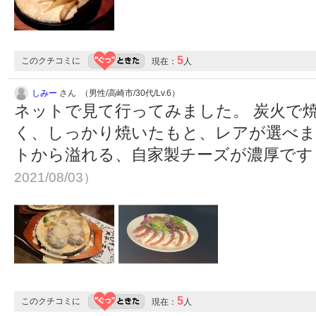
5
このクチコミに
現在：
人
しみー
さん （男性/高崎市/30代/Lv.6）
ネットで見て行ってみました。 炭火で
く、しっかり焼いたもと、レアが選べま
トから溢れる、自家製チーズが濃厚で
2021/08/03）
5
このクチコミに
現在：
人