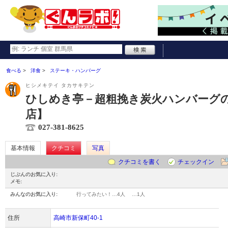
食べる
洋食
ステーキ・ハンバーグ
ヒシメキテイ タカサキテン
ひしめき亭－超粗挽き炭火ハンバーグの店
店】
027-381-8625
基本情報
クチコミ
写真
クチコミを書く
チェックイン
じぶんのお気に入り:
メモ:
みんなのお気に入り:
行ってみたい！…
4人
…
1人
住所
高崎市新保町40-1