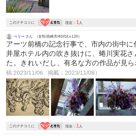
1
このクチコミに
現在：
人
ペリー
さん （女性/高崎市/40代/Lv.120）
アーツ前橋の記念行事で、市内の街中に
井屋ホテル内の吹き抜けに、蜷川実花さ
た。きれいだし、有名な方の作品が見
稿:2023/11/06 掲載：2023/11/08）
1
このクチコミに
現在：
人