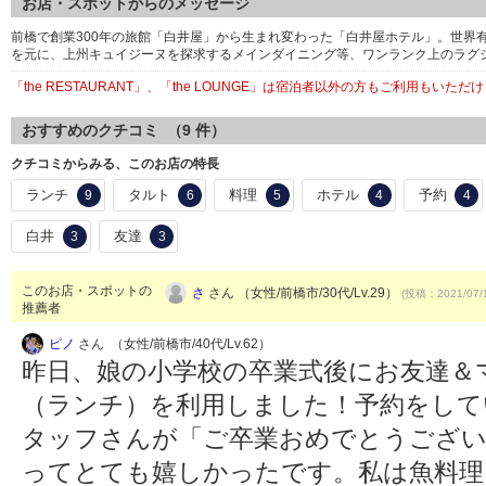
お店・スポットからのメッセージ
前橋で創業300年の旅館「白井屋」から生まれ変わった「白井屋ホテル」。世界
を元に、上州キュイジーヌを探求するメインダイニング等、ワンランク上のラグ
「the RESTAURANT」、「the LOUNGE」は宿泊者以外の方もご利用もいただ
おすすめのクチコミ （
9
件）
クチコミからみる、このお店の特長
ランチ
タルト
料理
ホテル
予約
9
6
5
4
4
白井
友達
3
3
このお店・スポットの
さ
さん （女性/前橋市/30代/Lv.29）
(投稿：2021/07/
推薦者
ピノ
さん （女性/前橋市/40代/Lv.62）
昨日、娘の小学校の卒業式後にお友達＆
（ランチ）を利用しました！予約をして
タッフさんが「ご卒業おめでとうござい
ってとても嬉しかったです。私は魚料理