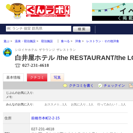
遊ぶ
温泉・宿泊施設
宿泊施設
食べる
洋食
レストラン・その他洋食
シロイヤホテル ザラウンジ ザレストラン
白井屋ホテル /the RESTAURANT/the 
027-231-4618
基本情報
クチコミ
写真
クチコミを書く
チェックイン
じぶんのお気に入り:
メモ:
みんなのお気に入り:
おススメ☆…
1人
お気に入り…
1人
行ってみたい！…
1人
住所
前橋市本町2-2-15
027-231-4618