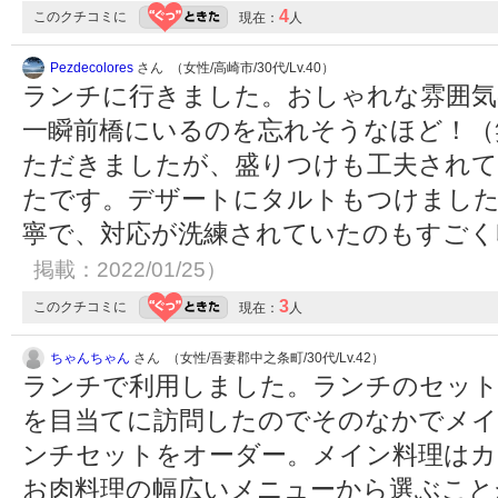
4
このクチコミに
現在：
人
Pezdecolores
さん （女性/高崎市/30代/Lv.40）
ランチに行きました。おしゃれな雰囲気
一瞬前橋にいるのを忘れそうなほど！（
ただきましたが、盛りつけも工夫されて
たです。デザートにタルトもつけまし
寧で、対応が洗練されていたのもすご
掲載：2022/01/25）
3
このクチコミに
現在：
人
ちゃんちゃん
さん （女性/吾妻郡中之条町/30代/Lv.42）
ランチで利用しました。ランチのセット
を目当てに訪問したのでそのなかでメ
ンチセットをオーダー。メイン料理はカ
お肉料理の幅広いメニューから選ぶこと