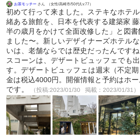
お茶モッチー
さん （女性/高崎市/50代/Lv.77）
初めて行って来ました。ステキなホテル
緒ある旅館を、日本を代表する建築家 藤
半の歳月をかけて全面改修した」と図書
ました〜。新しいデザイナーズホテルな
いは、老舗ならでは歴史だったんですねー
スコーンは、デザートビュッフェでも
す。デザートビュッフェは週末（不定期）
金は税込4000円。開催情報と予約はホ
です。
（投稿:2023/01/30 掲載：2023/01/31）