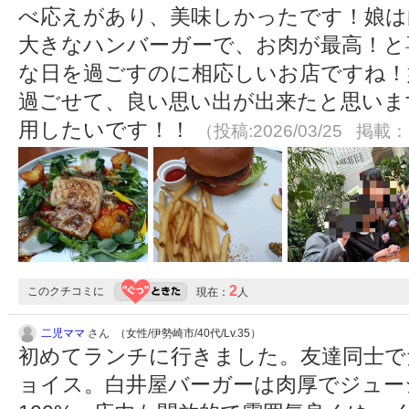
べ応えがあり、美味しかったです！娘は
大きなハンバーガーで、お肉が最高！と
な日を過ごすのに相応しいお店ですね！
過ごせて、良い思い出が出来たと思いま
用したいです！！
（投稿:2026/03/25 掲載：2
2
このクチコミに
現在：
人
二児ママ
さん （女性/伊勢崎市/40代/Lv.35）
初めてランチに行きました。友達同士で
ョイス。白井屋バーガーは肉厚でジュー