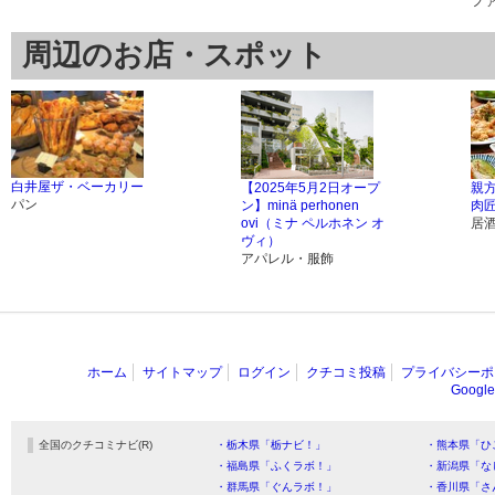
フ
周辺のお店・スポット
白井屋ザ・ベーカリー
【2025年5月2日オープ
親
パン
ン】minä perhonen
肉匠
ovi（ミナ ペルホネン オ
居
ヴィ）
アパレル・服飾
ホーム
サイトマップ
ログイン
クチコミ投稿
プライバシーポ
Goog
全国のクチコミナビ(R)
・栃木県「栃ナビ！」
・熊本県「ひ
・福島県「ふくラボ！」
・新潟県「な
・群馬県「ぐんラボ！」
・香川県「さ