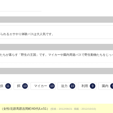
げられるエサやり体験バスは大人気です。
の動物たちが暮らす「野生の王国」です。マイカーや園内周遊バスで野生動物たちをじっ
子供
餌
マイカー
迫力
利用
園内
11
10
10
10
9
（女性/北群馬郡吉岡町/40代/Lv.51）
(投稿：2012/08/21 掲載：2012/10/10)