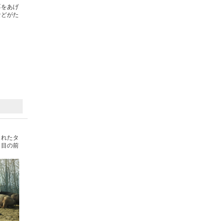
餌をあげ
などがた
されたタ
、目の前