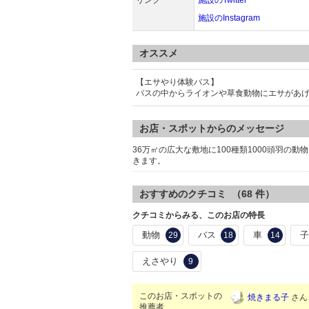
リンク
施設のTwitter
施設のInstagram
オススメ
【エサやり体験バス】
バスの中からライオンや草食動物にエサがあ
お店・スポットからのメッセージ
36万㎡の広大な敷地に100種類1000頭羽
きます。
おすすめのクチコミ （
68
件）
クチコミからみる、このお店の特長
動物
バス
車
29
18
14
えさやり
9
このお店・スポットの
焼きまる子
さん 
推薦者