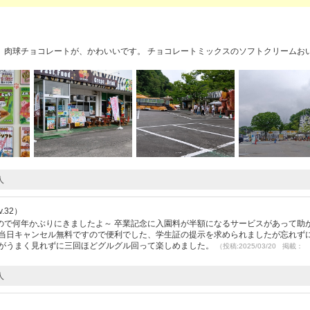
）
。 肉球チョコレートが、かわいいです。 チョコレートミックスのソフトクリームお
人
.32）
ので何年かぶりにきましたよ～ 卒業記念に入園料が半額になるサービスがあって助
が当日キャンセル無料ですので便利でした、学生証の提示を求められましたが忘れず
ーがうまく見れずに三回ほどグルグル回って楽しめました。
（投稿:2025/03/20 掲載：
人