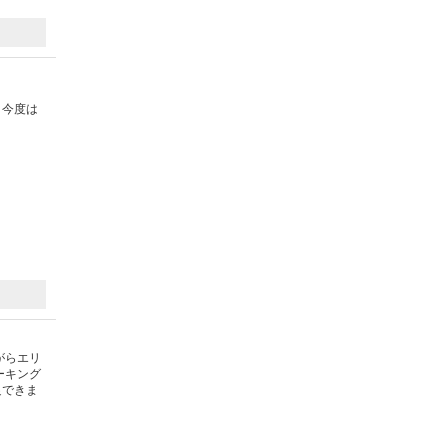
。今度は
がらエリ
ーキング
足できま