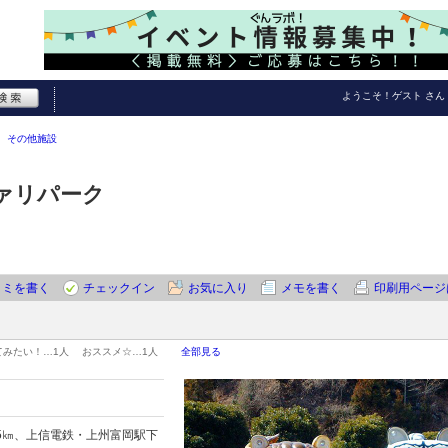
ようこそ！
ゲスト
さん
その他施設
ァリパーク
コミを書く
チェックイン
お気に入り
メモを書く
印刷用ページ
てみたい！…
1人
おススメ☆…
1人
全部見る
5㎞、上信電鉄・上州富岡駅下