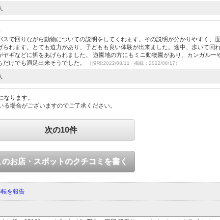
人
）
バスで回りながら動物についての説明をしてくれます。その説明が分かりやすく、
げられます。とても迫力があり、子どもも良い体験が出来ました。途中、歩いて回
がヤギなどに餌をあげられました。 遊園地の方にもミニ動物園があり、カンガルー
ちだけでも満足出来そうでした。
（投稿:2022/08/11 掲載：2022/08/17）
人
になります。
いる場合がございますのでご了承ください。
次の10件
このお店・スポットのクチコミを書く
移転を報告