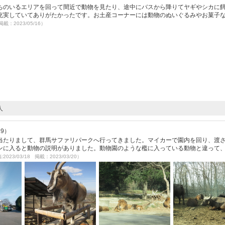
ちのいるエリアを回って間近で動物を見たり、途中にバスから降りてヤギやシカに
充実していてありがたかったです。お土産コーナーには動物のぬいぐるみやお菓子
掲載：2023/05/16）
人
19）
当たりまして、群馬サファリパークへ行ってきました。マイカーで園内を回り、渡
ンに入ると動物の説明がありました。動物園のような檻に入っている動物と違って
2023/03/18 掲載：2023/03/20）