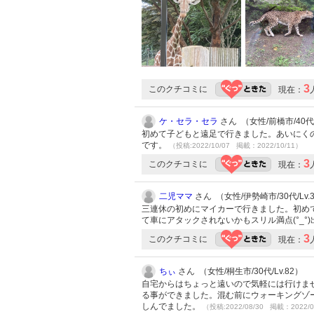
3
このクチコミに
現在：
ケ・セラ・セラ
さん （女性/前橋市/40代/
初めて子どもと遠足で行きました。あいにく
です。
（投稿:2022/10/07 掲載：2022/10/11）
3
このクチコミに
現在：
二児ママ
さん （女性/伊勢崎市/30代/Lv.
三連休の初めにマイカーで行きました。初め
て車にアタックされないかもスリル満点(°_
3
このクチコミに
現在：
ちぃ
さん （女性/桐生市/30代/Lv.82）
自宅からはちょっと遠いので気軽には行けま
る事ができました。混む前にウォーキングゾ
しんでました。
（投稿:2022/08/30 掲載：2022/0