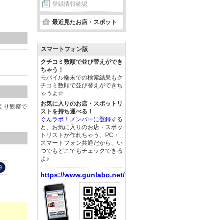
登録情報確認
最近見たお店・スポット
スマートフォン版
クチコミ数順で並び替えができ
ちゃう！
モバイル端末での検索結果もク
チコミ数順で並び替えができち
ゃうよ☆
お気に入りのお店・スポットリ
くり観察で
ストを持ち運べる！
ぐんラボ！メンバーに登録
する
と、お気に入りのお店・スポッ
トリストが作れちゃう。PC・
スマートフォン共通だから、い
つでもどこでもチェックできる
よ♪
9
https://www.gunlabo.net/