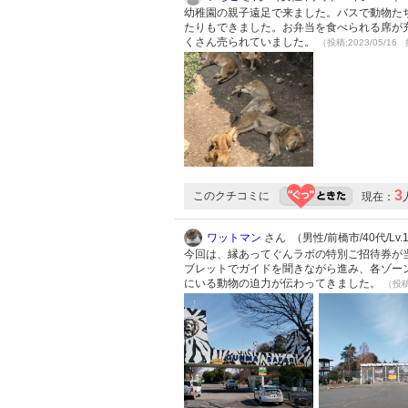
幼稚園の親子遠足で来ました。バスで動物た
たりもできました。お弁当を食べられる席が
くさん売られていました。
（投稿:2023/05/16 
3
このクチコミに
現在：
ワットマン
さん （男性/前橋市/40代/Lv.
今回は、縁あってぐんラボの特別ご招待券が
ブレットでガイドを聞きながら進み、各ゾー
にいる動物の迫力が伝わってきました。
（投稿: