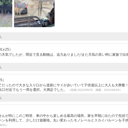
人
Lv.25）
の天気でしたが、間近で見る動物は、迫力ありました!また天気の良い時に家族で出
人
35）
てだったので大きな入り口から道路にサイが歩いていて子供達以上に大人も大興奮
°)出口付近でもう一周を選択。大満足でした。
（投稿:2022/09/25 掲載：2022/09/26）
人
せんが特にこのご時世、車の中から楽しめる最高の場所。家を早朝に出たので先頭
ーンを利用して、少しだけ遊園地。丸い変わったモノレールとスカイバルーンを子
8/31）