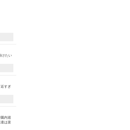
掛けたい
！近すぎ
で園内巡
供達は楽