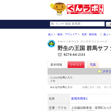
遊ぶ
観光・アウトドア
名所・観光地
遊ぶ
ヤセイノオウコク グンマサファリパーク
野生の王国 群馬サフ
0274-64-2111
基本情報
クチコミ
写真
クチ
じぶんのお気に入り:
メモ:
みんなのお気に入り:
お気に入り…
2人
行っ
住所
富岡市岡本1
交通・アクセ
上信越自動車道・富岡ICから