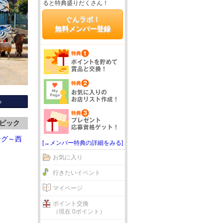
ると特典盛りだくさん！
ぐんラボ！
無料メンバー登録
る
ピック
ング～西
[→メンバー特典の詳細をみる]
お気に入り
行きたいイベント
マイページ
ポイント交換
（現在 0ポイント）