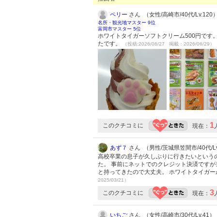
ペリー
さん （女性/高崎市/40代/Lv.120
名所・観光地マスター 9位
富岡市マスター 5位
ホワイトタイガーソフトクリーム500円です
たです。
（投稿:2026/06/27 掲載：2026/06/29）
1
このクチコミに
現在：
あず７
さん （男性/茨城県笠間市/40代/Lv
高校卒業の息子が久しぶりに行きたいという
た。 事前にネットでのクレジット決済です
と持ってきたので大丈夫。 ホワイトタイガ
2025/03/21）
3
このクチコミに
現在：
いちご
さん （女性/高崎市/30代/Lv.41）