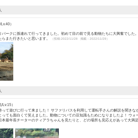
人
Lv.40）
リパークに孫連れて行ってきました。初めて目の前で見る動物たちに大興奮でした
たらまた行きたいと思います。
（投稿:2022/11/28 掲載：2022/11/29）
人
Lv.15）
持って遊びに行って来ました！ サファリバスを利用して運転手さんの解説を聞きな
とっても面白くて笑えました。動物についての豆知識もためになりましたよ！ ウォ
日本最年長チーターのティアラちゃんを見たりと、どの場所も見応えがあって大満