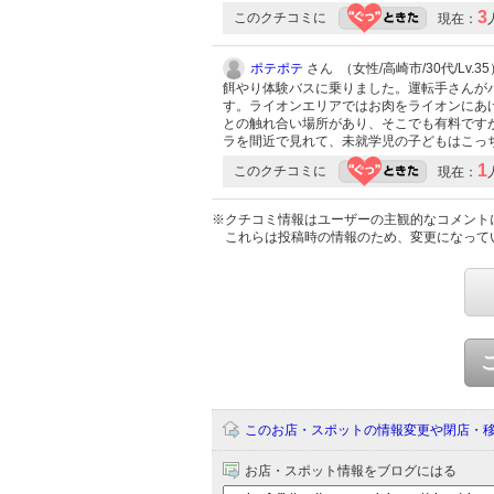
3
このクチコミに
現在：
ポテポテ
さん （女性/高崎市/30代/Lv.35
餌やり体験バスに乗りました。運転手さんが
す。ライオンエリアではお肉をライオンにあ
との触れ合い場所があり、そこでも有料です
ラを間近で見れて、未就学児の子どもはこっ
1
このクチコミに
現在：
※クチコミ情報はユーザーの主観的なコメント
これらは投稿時の情報のため、変更になって
このお店・スポットの情報変更や閉店・
お店・スポット情報をブログにはる