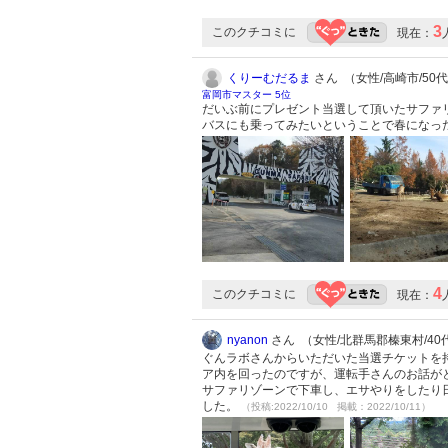
3
このクチコミに
現在：
くりーむだるま
さん （女性/高崎市/50代/
富岡市マスター 5位
だいぶ前にプレゼント当選して頂いたサファ
バスにも乗ってみたいということで春になっ
4
このクチコミに
現在：
nyanon
さん （女性/北群馬郡榛東村/40代/
ぐんラボさんからいただいた当選チケットを
ア内を回ったのですが、運転手さんのお話が
サファリゾーンで下車し、エサやりをしたり
した。
（投稿:2022/10/10 掲載：2022/10/11）