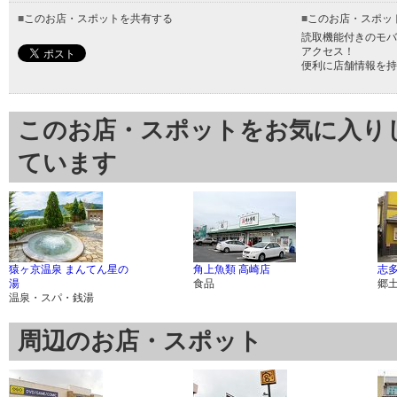
■
このお店・スポットを共有する
■
このお店・スポッ
読取機能付きのモバ
アクセス！
便利に店舗情報を持
このお店・スポットをお気に入り
ています
猿ヶ京温泉 まんてん星の
角上魚類 高崎店
志
湯
食品
郷
温泉・スパ・銭湯
周辺のお店・スポット