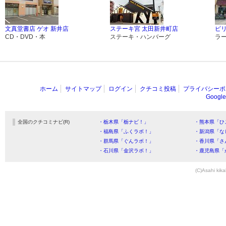
文真堂書店 ゲオ 新井店
ステーキ宮 太田新井町店
ピ
CD・DVD・本
ステーキ・ハンバーグ
ラ
ホーム
サイトマップ
ログイン
クチコミ投稿
プライバシーポ
Goog
全国のクチコミナビ(R)
・栃木県「栃ナビ！」
・熊本県「ひ
・福島県「ふくラボ！」
・新潟県「な
・群馬県「ぐんラボ！」
・香川県「さ
・石川県「金沢ラボ！」
・鹿児島県「
(C)Asahi kika