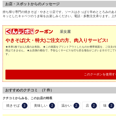
お店・スポットからのメッセージ
持ち帰り専門の焼きそば・やきとり店です。ソースはさっぱり辛めととろみのあ
キッとしたキャベツのうま味をお楽しみください。電話・多数注文承ります。上
采女屋
やきそば(大・特大)ご注文の方、肉入りサービス!
★本券1枚でお1人様のみ有効。 ★この画面をプリントアウトしたものか携帯画面を、ご注文の
用はできません。 ★お店側の都合で、予告なくサービスを打ち切る場合がございますのでご了承
す。
このクーポンを使用す
おすすめのクチコミ （
7
件）
クチコミからみる、このお店の特長
焼きそば
美味しい
温かい
店
味
3
2
2
2
2