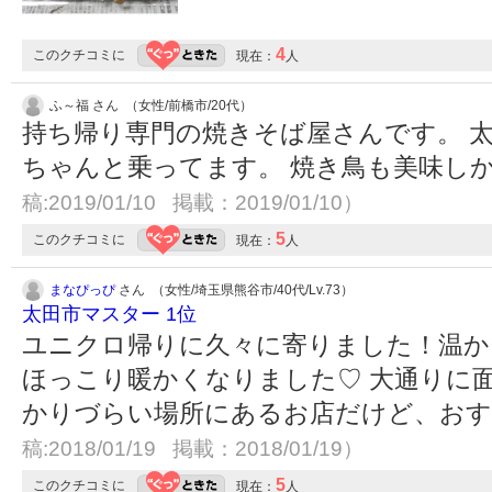
4
このクチコミに
現在：
人
ふ～福 さん （女性/前橋市/20代）
持ち帰り専門の焼きそば屋さんです。 
ちゃんと乗ってます。 焼き鳥も美味し
稿:2019/01/10 掲載：2019/01/10）
5
このクチコミに
現在：
人
まなぴっぴ
さん （女性/埼玉県熊谷市/40代/Lv.73）
太田市マスター 1位
ユニクロ帰りに久々に寄りました！温か
ほっこり暖かくなりました♡ 大通りに
かりづらい場所にあるお店だけど、おす
稿:2018/01/19 掲載：2018/01/19）
5
このクチコミに
現在：
人