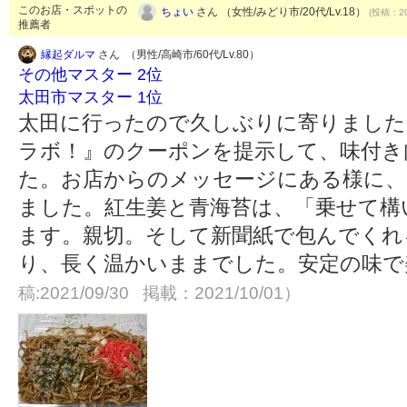
このお店・スポットの
ちょい
さん （女性/みどり市/20代/Lv.18）
(投稿：20
推薦者
縁起ダルマ
さん （男性/高崎市/60代/Lv.80）
その他マスター 2位
太田市マスター 1位
太田に行ったので久しぶりに寄りました
ラボ！』のクーポンを提示して、味付き
た。お店からのメッセージにある様に
ました。紅生姜と青海苔は、「乗せて構
ます。親切。そして新聞紙で包んでくれ
り、長く温かいままでした。安定の味
稿:2021/09/30 掲載：2021/10/01）