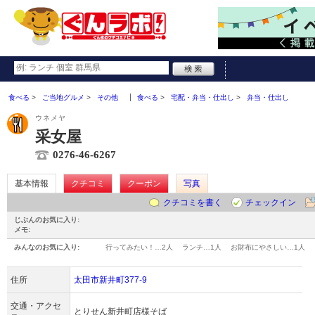
食べる
ご当地グルメ
その他
食べる
宅配・弁当・仕出し
弁当・仕出し
ウネメヤ
采女屋
0276-46-6267
基本情報
クチコミ
クーポン
写真
クチコミを書く
チェックイン
じぶんのお気に入り:
メモ:
みんなのお気に入り:
行ってみたい！…
2人
ランチ…
1人
お財布にやさしい…
1人
住所
太田市新井町377-9
交通・アクセ
とりせん新井町店様そば