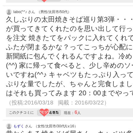
labo(^^♪ さん （男性/太田市/50代）
久しぶりの太田焼きそば巡り第3弾・・・だ
が買ってきてくれたのを思い出して行っ
を注文 焼きたてをパックに入れてくれてる
ふたが閉まるかな？ってこっちが心配に
新聞紙に包んでくれるんですよね。冷め
(^^) 家に帰って食べると、少し辛めの
いですね(^^♪ キャベツもたっぷり入っ
ぷりな量でしたが、ちゃんと完食しまし
はそれも買ってみます 20：00までやっ
（投稿:2016/03/18 掲載：2016/03/22）
6
このクチコミに
現在：
人
もずく
さん （女性/太田市/30代/Lv.16）