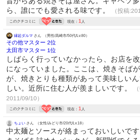
昔からある焼きそば屋さん。キャベツ多
ら、誰にでも愛される味です。
（投稿:201
1
このクチコミに
現在：
人
縁起ダルマ
さん （男性/高崎市/50代/Lv.80）
その他マスター 2位
太田市マスター 1位
しばらく行っていなかったら、お店を改
になっていました。ここは、焼きそばが
が、焼きとりも種類があって美味しいん
しい。近所に住む人が羨ましいです。
（
2011/09/10）
1
このクチコミに
現在：
人
ちょい
さん （女性/みどり市/20代/Lv.18）
中太麺とソースが絡まっておいしいです