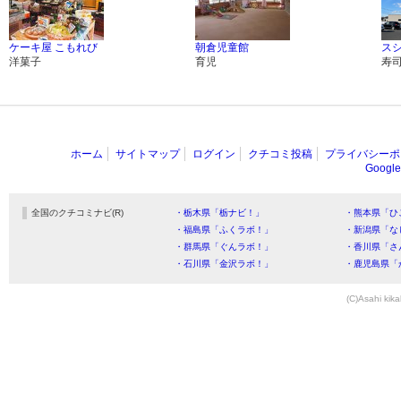
ケーキ屋 こもれび
朝倉児童館
ス
洋菓子
育児
寿
ホーム
サイトマップ
ログイン
クチコミ投稿
プライバシーポ
Goog
全国のクチコミナビ(R)
・栃木県「栃ナビ！」
・熊本県「ひ
・福島県「ふくラボ！」
・新潟県「な
・群馬県「ぐんラボ！」
・香川県「さ
・石川県「金沢ラボ！」
・鹿児島県「
(C)Asahi kika