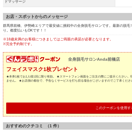
ドマッサージ
お店・スポットからのメッセージ
群馬県前橋、伊勢崎エリアで最安値に挑戦中の全身脱毛サロンです。最新の脱毛
り。都度払いもOKです！！
※18歳未満のお客様につきましてはご両親の承諾が必要となります。
※完全予約制です。
全身脱毛サロンAnda前橋店
フェイスマスク1枚プレゼント
★本券1枚でお1人様1回に限り有効。 ★スマートフォン画面をご注文の際にご提示ください。
ません。 ★お店側の都合で、予告なくサービスを打ち切る場合がございますのでご了承くださ
このクーポンを使用す
おすすめのクチコミ （
1
件）