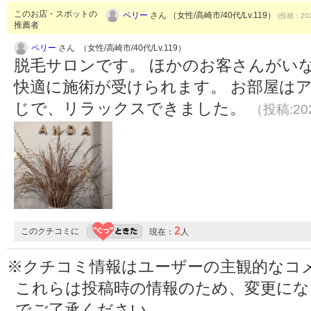
このお店・スポットの
ペリー
さん （女性/高崎市/40代/Lv.119）
(投稿：202
推薦者
ペリー
さん （女性/高崎市/40代/Lv.119）
脱毛サロンです。 ほかのお客さんがい
快適に施術が受けられます。 お部屋は
じで、リラックスできました。
（投稿:202
2
このクチコミに
現在：
人
※クチコミ情報はユーザーの主観的なコ
これらは投稿時の情報のため、変更に
でご了承ください。