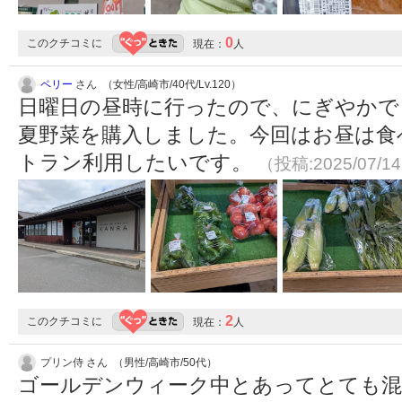
0
このクチコミに
現在：
人
ペリー
さん （女性/高崎市/40代/Lv.120）
日曜日の昼時に行ったので、にぎやかで
夏野菜を購入しました。今回はお昼は食
トラン利用したいです。
（投稿:2025/07/1
2
このクチコミに
現在：
人
プリン侍 さん （男性/高崎市/50代）
ゴールデンウィーク中とあってとても混