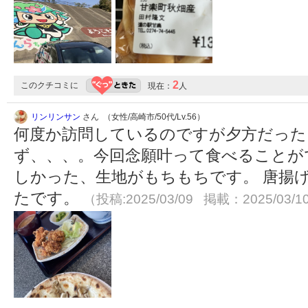
2
このクチコミに
現在：
人
リンリンサン
さん （女性/高崎市/50代/Lv.56）
何度か訪問しているのですが夕方だっ
ず、、、。今回念願叶って食べることが
しかった、生地がもちもちです。 唐揚
たです。
（投稿:2025/03/09 掲載：2025/03/1