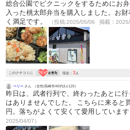
総合公園でピクニックをするためにお弁
入った桃太郎弁当を購入しました。お財
く満足です。
（投稿:2025/05/06 掲載：2025/
3
このクチコミに
現在：
人
ペリー
さん （女性/高崎市/40代/Lv.120）
昨日は、武者行列で、終わったあとに行
はありませんでした。 こちらに来ると買
円。落ちがよくて安くて愛用していま
2025/04/07）