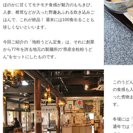
ほのかに甘くてモチモチ食感が魅力のもちきび、
人参、椎茸などが入った野趣あふれる炊き込みご
はんで、これが絶品！ 週末には100食出ることも
珍しくないといいます。
今回ご紹介の「地粉うどん定食」は、それに創業
から77年を誇る地元の製麺所の“県産全粒粉うど
ん”をセットにしたものです。
このうど
の食感も
った煮物
す。
冬場には
通年では