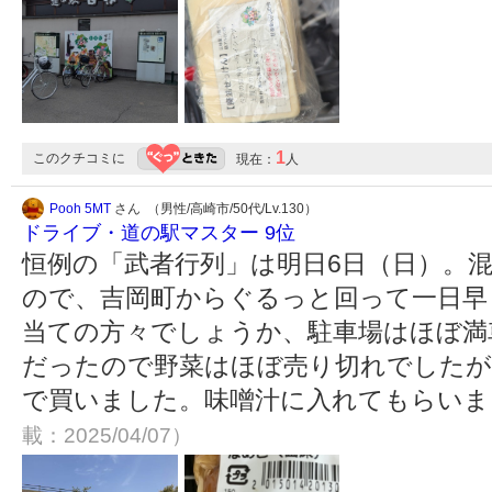
1
このクチコミに
現在：
人
Pooh 5MT
さん （男性/高崎市/50代/Lv.130）
ドライブ・道の駅マスター 9位
恒例の「武者行列」は明日6日（日）。
ので、吉岡町からぐるっと回って一日早
当ての方々でしょうか、駐車場はほぼ満
だったので野菜はほぼ売り切れでしたが
で買いました。味噌汁に入れてもらいま
載：2025/04/07）