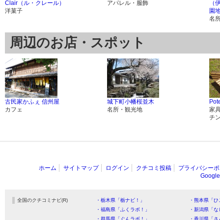
Clair（ル・クレール）
アパレル・服飾
（
洋菓子
園
名
周辺のお店・スポット
古民家かふぇ 信州屋
城下町小幡桜並木
Po
カフェ
名所・観光地
家
チ
ホーム
サイトマップ
ログイン
クチコミ投稿
プライバシーポ
Goog
全国のクチコミナビ(R)
・栃木県「栃ナビ！」
・熊本県「ひ
・福島県「ふくラボ！」
・新潟県「な
・群馬県「ぐんラボ！」
・香川県「さ