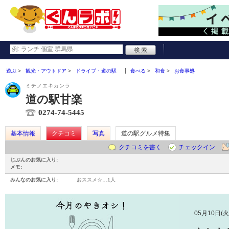
遊ぶ
観光・アウトドア
ドライブ・道の駅
食べる
和食
お食事処
ミチノエキカンラ
道の駅甘楽
0274-74-5445
基本情報
クチコミ
写真
道の駅グルメ特集
クチコミを書く
チェックイン
じぶんのお気に入り:
メモ:
みんなのお気に入り:
おススメ☆…
1人
05月10日(火