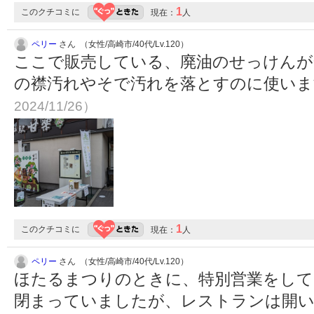
1
このクチコミに
現在：
人
ペリー
さん （女性/高崎市/40代/Lv.120）
ここで販売している、廃油のせっけんが
の襟汚れやそで汚れを落とすのに使い
2024/11/26）
1
このクチコミに
現在：
人
ペリー
さん （女性/高崎市/40代/Lv.120）
ほたるまつりのときに、特別営業をして
閉まっていましたが、レストランは開