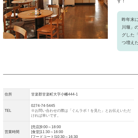
す！
昨年末
川堰」
グした
つ増え
住所
甘楽郡甘楽町大字小幡444-1
0274-74-5445
TEL
※お問い合わせの際は「ぐんラボ！を見た」とお伝えいただ
ければ幸いです。
[売店]9:00～18:00
営業時間
[食堂]11:30～16:00
[フードコート]10:30～16:30