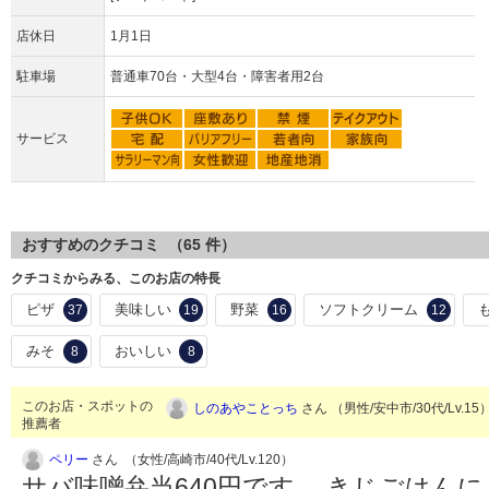
店休日
1月1日
駐車場
普通車70台・大型4台・障害者用2台
サービス
おすすめのクチコミ （
65
件）
クチコミからみる、このお店の特長
ピザ
美味しい
野菜
ソフトクリーム
37
19
16
12
みそ
おいしい
8
8
このお店・スポットの
しのあやことっち
さん （男性/安中市/30代/Lv.15
推薦者
ペリー
さん （女性/高崎市/40代/Lv.120）
サバ味噌弁当640円です。 きじごはん