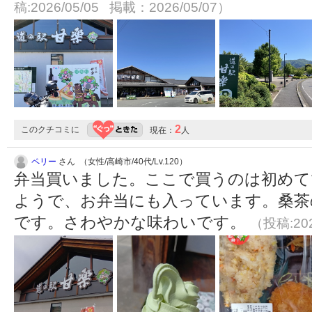
稿:2026/05/05 掲載：2026/05/07）
2
このクチコミに
現在：
人
ペリー
さん （女性/高崎市/40代/Lv.120）
弁当買いました。ここで買うのは初めて
ようで、お弁当にも入っています。桑茶
です。さわやかな味わいです。
（投稿:202