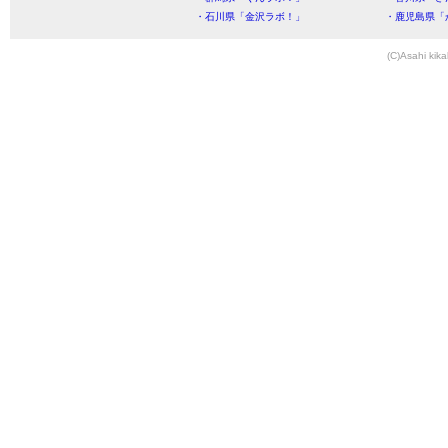
・石川県「金沢ラボ！」
・鹿児島県「
(C)Asahi kika