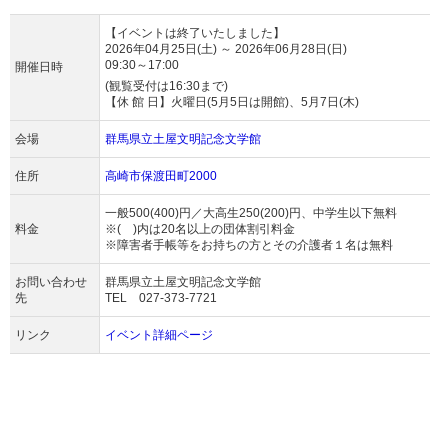
【イベントは終了いたしました】
2026年04月25日(土)
～
2026年06月28日(日)
09:30～17:00
開催日時
(観覧受付は16:30まで)
【休 館 日】火曜日(5月5日は開館)、5月7日(木)
会場
群馬県立土屋文明記念文学館
住所
高崎市保渡田町2000
一般500(400)円／大高生250(200)円、中学生以下無料
料金
※( )内は20名以上の団体割引料金
※障害者手帳等をお持ちの方とその介護者１名は無料
お問い合わせ
群馬県立土屋文明記念文学館
先
TEL 027-373-7721
リンク
イベント詳細ページ