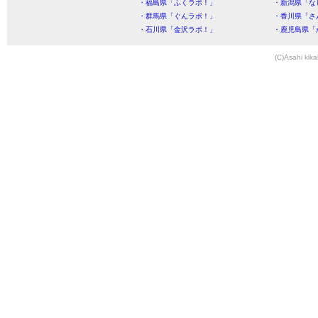
・福島県「ふくラボ！」
・新潟県「な
・群馬県「ぐんラボ！」
・香川県「さ
・石川県「金沢ラボ！」
・鹿児島県「
(C)Asahi kika