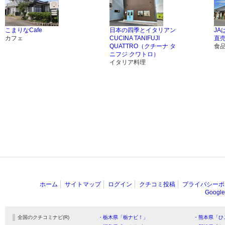
こまりなCafe
日本の四季とイタリアン
JA
カフェ
CUCINA TANIFUJI
直
QUATTRO（クチーナ タ
食
ニフジ クワトロ）
イタリア料理
ホーム
サイトマップ
ログイン
クチコミ投稿
プライバシーポ
Goog
全国のクチコミナビ(R)
・栃木県「栃ナビ！」
・熊本県「ひ