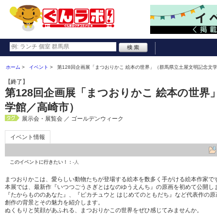
ホーム
イベント
第128回企画展「まつおりかこ 絵本の世界」（群馬県立土屋文明記念文
【終了】
第128回企画展「まつおりかこ 絵本の世界
学館／高崎市）
展示会・展覧会 ／ ゴールデンウィーク
イベント情報
このイベントに行きたい！：
-人
まつおりかこは、愛らしい動物たちが登場する絵本を数多く手がける絵本作家で
本展では、最新作『いつつごうさぎとはなのゆうえんち』の原画を初めて公開し
『たからもののあなた』、『ピカチュウと はじめてのともだち』など代表作の原
創作の背景とその魅力を紹介します。
ぬくもりと笑顔があふれる、まつおりかこの世界をぜひ感じてみませんか。