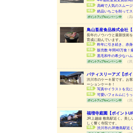
4年連続金賞受賞群馬
高崎で人気のスムージ
絶品いちごを削ってス
（高
鳥山畜産食品株式会社【
長年のノウハウと最新技術を
育成に励んでいます。
昨年に引き続き、赤身
販売数 年間40万食
黒毛和牛の希少なハム
（渋
パティスリーアズ【ポイ
渋川市のケーキ屋です。お客
ーションケーキ！
写真やイラストを元に、
可愛いフォルムにうっ
（渋
福増寺庭園【ポイントU
JR上越線 敷島駅近く。美
しく響く寺院です。
渋川市のJR敷島駅近く