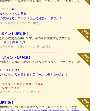
料理のコースを豊富に取り揃え。バリアフリーにも対応して
について★...
ルバイトさん大募集！
の技が光る、ワンランク上の特製オードブル！
橋市 / 寿司 / クチコミ数 38件）
【ポイントUP対象】
様を祀る歴史ある神社です。県の重要文化財も多数所有。
展示予約会 ☆彡...
橋市 / 神社・仏閣 / クチコミ数 136件）
【ポイントUP対象】
の温もりを感じる店内。パスタやグラタン、ピザなどを、心
く楽しもう♪...
の木の温もりを感じるお店で一緒に働きませんか？
】マスターの気まぐれサービス★
トをサービス☆
崎市 / カフェ / クチコミ数 37件）
UP対象】
機肥料中心のミネラル豊富な土づくりにこだわっています。