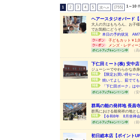
1～10
件
1
2
3
4
5
[755]
次へ»
ヘアースタジオバード【
大人の方はもちろん、お子様
でお気軽にどうぞ。
本日の予約状況 AM7:
子どもカット￥1,0
メンズ・レディースカ
（高
下仁田ミート(株) 安中
ジューシーでやわらかな赤身
【限定お買い得セール！
焼いてよし、茹でても
「下仁田ポーク」はや
（安
群馬の能の発祥地 長昌
群馬における能発祥の地とし
【令和8年 8月坐禅会
（前
初日総本店【ポイントU