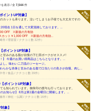
を表示 / 全
7,544
件
ポイントUP対象】
のカットも承ります。泣いてしまうお子様でも大丈夫ですの
20現在 1日を通して大変混雑しております。...
00 OFF ※新規の方有効
ット￥1,000 OFF ※新規の方有効...
崎市 / 理容室 / クチコミ数 32件）
店【ポイントUP対象】
と甘みのある脂が自慢の下仁田ポークがオススメ!
】 今週のお買い得商品はこちらとなります。...
よし。味わい二刀流のソーセージ。
わらかな赤身と甘みのある脂で口当たりの良さが自慢。肉し...
中市 / 食品 / クチコミ数 39件）
寺【ポイントUP対象】
ても知られています。御朱印の授与も行っております。
のお知らせ】 8月は第1週の金曜日に開催します。...
橋市 / 神社・仏閣 / クチコミ数 16件）
P対象】