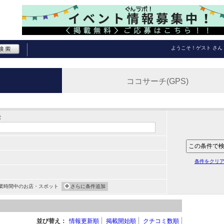
ようこそ！
ゲスト
さん
ココサーチ(GPS)
索
条件をクリ
業時間中のお店・スポット
さらに条件追加
並び替え：
情報更新順
掲載開始順
クチコミ数順