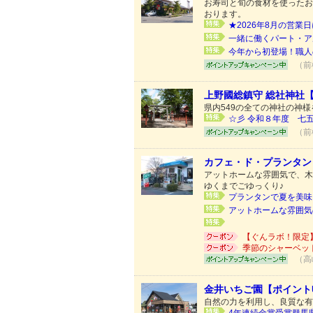
お寿司と旬の食材を使ったお
おります。
★2026年8月の営業日
一緒に働くパート・ア
今年から初登場！職人
（前
上野國総鎮守 総社神社
県内549の全ての神社の神
☆彡 令和８年度 七五三
（前
カフェ・ド・プランタン
アットホームな雰囲気で、木
ゆくまでごゆっくり♪
プランタンで夏を美味し
アットホームな雰囲気
【ぐんラボ！限定
季節のシャーベッ
（高
金井いちご園【ポイント
自然の力を利用し、良質な有