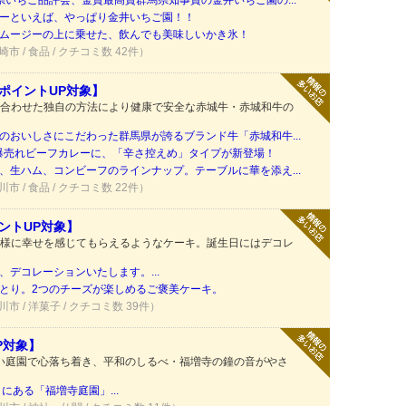
県いちご品評会、金賞最高賞群馬県知事賞の金井いちご園の...
ーといえば、やっぱり金井いちご園！！
ムージーの上に乗せた、飲んでも美味しいかき氷！
崎市 / 食品 / クチコミ数 42件）
ポイントUP対象】
合わせた独自の方法により健康で安全な赤城牛・赤城和牛の
のおいしさにこだわった群馬県が誇るブランド牛「赤城和牛...
！爆売れビーフカレーに、「辛さ控えめ」タイプが新登場！
、生ハム、コンビーフのラインナップ。テーブルに華を添え...
川市 / 食品 / クチコミ数 22件）
ントUP対象】
様に幸せを感じてもらえるようなケーキ。誕生日にはデコレ
デコレーションいたします。...
とり。2つのチーズが楽しめるご褒美ケーキ。
川市 / 洋菓子 / クチコミ数 39件）
P対象】
しい庭園で心落ち着き、平和のしるべ・福増寺の鐘の音がやさ
にある「福増寺庭園」...