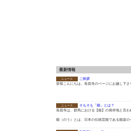
最新情報
ご挨拶
ニュース
皆様こんにちは。長昌寺のページにお越し下さり、
そもそも「能」とは？
ニュース
長昌寺は、群馬における【能】の発祥地と言わ
能（のう）とは、日本の伝統芸能である能楽の一分