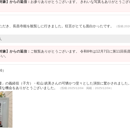
P対象】からの返信：
お参りありがとうございます。 きれいな写真もありがとうござ
いただき、長昌寺能を観覧しに行きました。狂言がとても面白かったです。
（投稿:2026
人
P対象】からの返信：
ご観覧ありがとうございます。 令和8年は12月7日に第11回長
さい。
76）
慶」の義経役（子方）・松山 絖美さんの可憐かつ堂々とした演技に驚かされました
重な機会をありがとうございました。
（投稿:2025/12/04 掲載：2025/12/04）