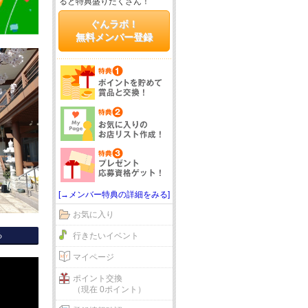
ると特典盛りだくさん！
ぐんラボ！
無料メンバー登録
[→メンバー特典の詳細をみる]
お気に入り
る
行きたいイベント
マイページ
ポイント交換
（現在 0ポイント）