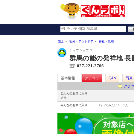
遊ぶ
観光・アウトドア
神社・仏閣
チョウショウジ
群馬の能の発祥地 長
027-221-2706
基本情報
クチコミ
Q&A
写真
クチ
じぶんのお気に入り:
メモ:
みんなのお気に入り:
行ってみたい！…
1人