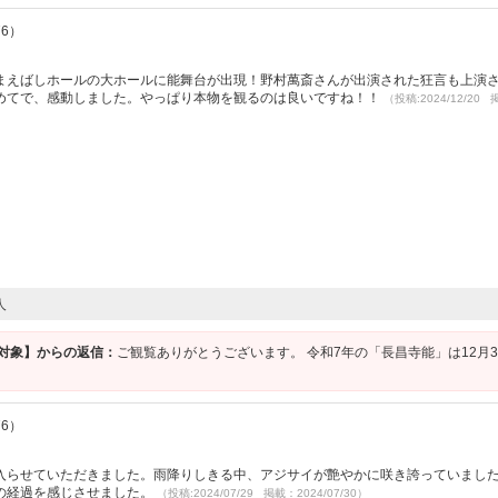
76）
まえばしホールの大ホールに能舞台が出現！野村萬斎さんが出演された狂言も上演
めてで、感動しました。やっぱり本物を観るのは良いですね！！
（投稿:2024/12/20
人
P対象】からの返信：
ご観覧ありがとうございます。 令和7年の「長昌寺能」は12月
76）
入らせていただきました。雨降りしきる中、アジサイが艶やかに咲き誇っていまし
の経過を感じさせました。
（投稿:2024/07/29 掲載：2024/07/30）