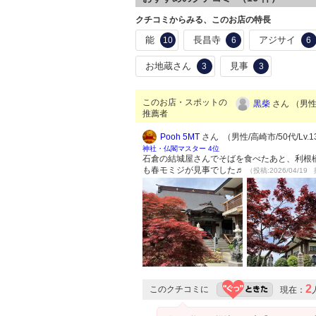
クチコミからみる、このお店の特長
能
長昌寺
アジサイ
10
6
6
お地蔵さん
見事
3
3
このお店・スポットの
黒柴
さん （男性/
推薦者
Pooh 5MT
さん （男性/高崎市/50代/Lv.1
神社・仏閣マスター 4位
石倉の結城屋さんでそばを食べたあと、利根
も春モミジが見事でした♬
（投稿:2026/04/19 
2
このクチコミに
現在：