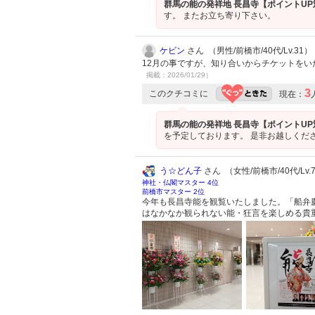
群馬の能の発祥地 長昌寺【ポイントU
す。 またお立ち寄り下さい。
ケビン
さん （男性/前橋市/40代/Lv.31）
12月の事ですが、知り合いからチケットを
掲載：2026/01/29）
3
このクチコミに
現在：
群馬の能の発祥地 長昌寺【ポイントU
を予定しております。 是非お越しくだ
う☆どん子
さん （女性/前橋市/40代/Lv.
神社・仏閣マスター 4位
前橋市マスター 2位
今年も長昌寺能を観覧いたしました。「船弁
はなかなか観られない能・狂言を楽しめる貴