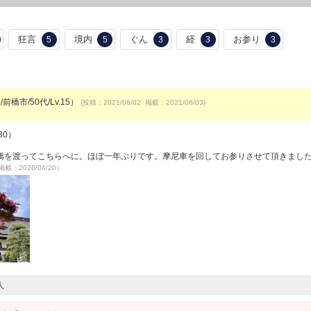
狂言
境内
ぐん
経
お参り
5
5
3
3
3
前橋市/50代/Lv.15）
(投稿：2021/06/02 掲載：2021/06/03)
30）
橋を渡ってこちらへに。ほぼ一年ぶりです。摩尼車を回してお参りさせて頂きまし
掲載：2026/04/20）
人