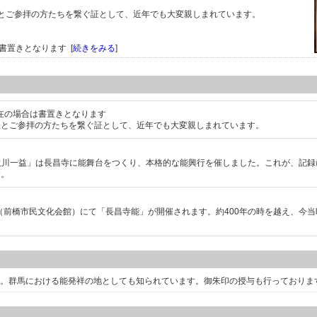
とご参拝の方たちを繋ぐ証として、近年でも大変親しまれています。
は書置きとなります [
続きをみる
]
職不在の場合は書置きとなります
様とご参拝の方たちを繋ぐ証として、近年でも大変親しまれています。
人「滝川一益」は長昌寺に能舞台をつくり、本格的な能興行を催しました。これが、記
す。
ル（前橋市民文化会館）にて「長昌寺能」が開催されます。約400年の時を越え、今
した。群馬における能発祥の地としても知られています。御朱印の授与も行っておりま