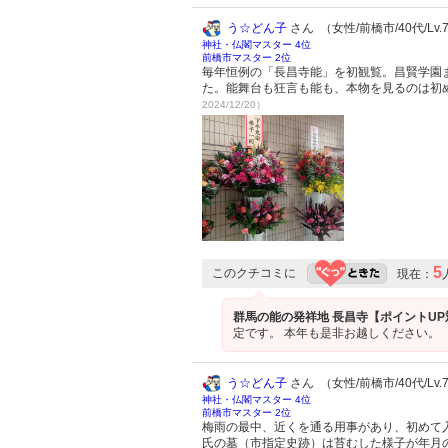
う☆どん子
さん （女性/前橋市/40代/Lv.
神社・仏閣マスター 4位
前橋市マスター 2位
毎年恒例の「長昌寺能」を初観覧。昌賢学園
た。能舞台も狂言も能も、本物を見るのは初
2024/12/20）
5
このクチコミに
現在：
群馬の能の発祥地 長昌寺【ポイントU
定です。 本年も是非お越しください。
う☆どん子
さん （女性/前橋市/40代/Lv.
神社・仏閣マスター 4位
前橋市マスター 2位
梅雨の最中、近くを通る用事があり、初めて
氏の墓（市指定史跡）は苔むした様子が年月