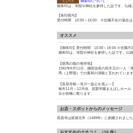
御朱印について
ニュース
御朱印は、寺院や神社を参拝した証です。仏様
【朱印授与】
受付時間 10:00～16:00 ※住職不在の場合
オススメ
【御朱印】受付時間 10:00～16:00 ※住
御朱印は、寺院や神社を参拝した証です。仏
【群馬の能の発祥地】
1582年6月11日、織田信長の四天王の一
馬（上野国）での最初の演能と言われていま
【長昌寺能～滝川一益公を偲ぶ～】
毎年11月～12月頃、昌賢学園まえばしホー
台が前橋に甦ります。
お店・スポットからのメッセージ
長昌寺は延徳元年（1489年）に創建されま
おすすめのクチコミ （
16
件）