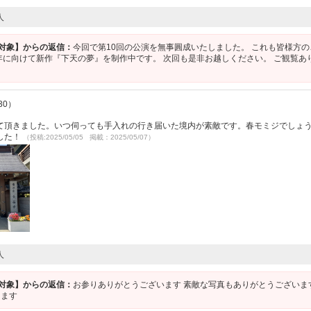
人
P対象】からの返信：
今回で第10回の公演を無事圓成いたしました。 これも皆様方の
年に向けて新作『下天の夢』を制作中です。 次回も是非お越しください。 ご観覧あ
30）
て頂きました。いつ伺っても手入れの行き届いた境内が素敵です。春モミジでしょ
した！
（投稿:2025/05/05 掲載：2025/05/07）
人
P対象】からの返信：
お参りありがとうございます 素敵な写真もありがとうございま
ります