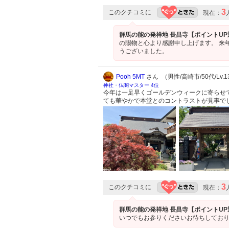
3
このクチコミに
現在：
群馬の能の発祥地 長昌寺【ポイントU
の賜物と心より感謝申し上げます。 来
うございました。
Pooh 5MT
さん （男性/高崎市/50代/Lv.1
神社・仏閣マスター 4位
今年は一足早くゴールデンウィークに寄らせ
ても華やかで本堂とのコントラストが見事で
3
このクチコミに
現在：
群馬の能の発祥地 長昌寺【ポイントU
いつでもお参りくださいお待ちしてお