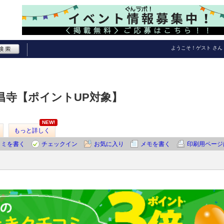
ようこそ！
ゲスト
さん
昌寺【ポイントUP対象】
NEW!
もっと詳しく
コミを書く
チェックイン
お気に入り
メモを書く
印刷用ページ