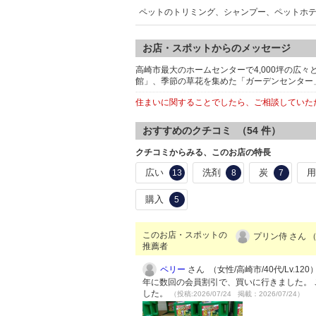
ペットのトリミング、シャンプー、ペットホ
お店・スポットからのメッセージ
高崎市最大のホームセンターで4,000坪の広
館」、季節の草花を集めた「ガーデンセンター
住まいに関することでしたら、ご相談していた
おすすめのクチコミ （
54
件）
クチコミからみる、このお店の特長
広い
洗剤
炭
13
8
7
購入
5
このお店・スポットの
プリン侍 さん （
推薦者
ペリー
さん （女性/高崎市/40代/Lv.120
年に数回の会員割引で、買いに行きました。 
した。
（投稿:2026/07/24 掲載：2026/07/24）