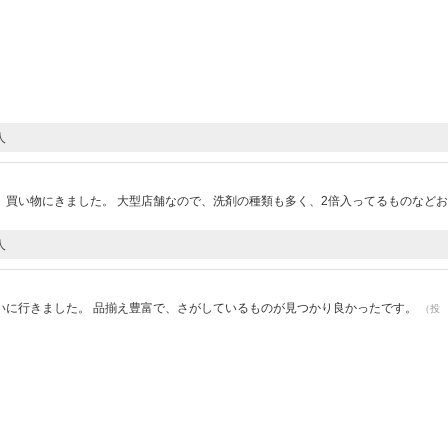
人
）
、買い物にきました。 大型店舗なので、洗剤の種類も多く、2倍入ってるものなど
人
）
いに行きました。 品揃え豊富で、さがしているものが見つかり良かったです。
（投