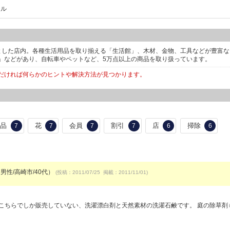
テル
々とした店内。各種生活用品を取り揃える「生活館」、木材、金物、工具などが豊富
」などがあり、自転車やペットなど、5万点以上の商品を取り扱っています。
だければ何らかのヒントや解決方法が見つかります。
用品
花
会員
割引
店
掃除
7
7
7
7
6
6
男性/高崎市/40代）
(投稿：2011/07/25 掲載：2011/11/01)
）
こちらでしか販売していない、洗濯漂白剤と天然素材の洗濯石鹸です。 庭の除草剤