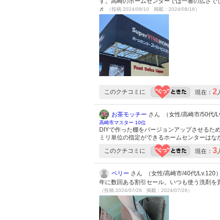
す。高崎のホームセンターでは一番の広さで
♬
（投稿:2024/08/10 掲載：2024/08/16）
2
このクチコミに
現在：
お茶モッチー
さん （女性/高崎市/50代/Lv
高崎市マスター 10位
DIYで作った棚をバージョンアップさせるた
ミリ単位の指定ができるホームセンターはな
3
このクチコミに
現在：
ペリー
さん （女性/高崎市/40代/Lv.120
年に数回ある割引セール。いつも使う洗剤を
（投稿:2024/07/26 掲載：2024/07/26）