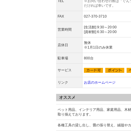
TEL
※お問い合わせの際は「ぐん
だければ幸いです。
FAX
027-370-3710
[生活館] 9:30～20:00
営業時間
[資材館] 6:30～20:00
無休
店休日
※1月1日のみ休業
駐車場
800台
サービス
リンク
お店のホームページ
オススメ
ペット用品、インテリア用品、家庭用品、木
取り揃えております。
各種工具の貸し出し、畳の張り替え、絨毯や