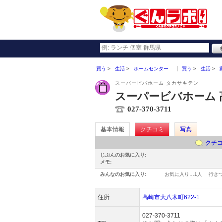
買う
生活
ホームセンター
買う
生活
スーパービバホーム タカサキテン
スーパービバホーム 
027-370-3711
基本情報
クチコミ
写真
クチ
じぶんのお気に入り:
メモ:
みんなのお気に入り:
お気に入り…
1人
行き
住所
高崎市大八木町622-1
027-370-3711