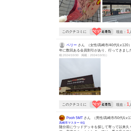
1
このクチコミに
現在：
ペリー
さん （女性/高崎市/40代/Lv.120
年に数回ある会員割引があり、行ってきまし
稿:2024/10/30 掲載：2024/10/31）
1
このクチコミに
現在：
Pooh 5MT
さん （男性/高崎市/50代/Lv.1
高崎市マスター 6位
随分前にウッドデッキを探して寄って以来久