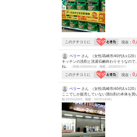
0
このクチコミに
現在：
ペリー
さん （女性/高崎市/40代/Lv.120
キッチンの洗剤と洗濯石鹸終わりそうなので
ね。
（投稿:2026/02/14 掲載：2026/02/17）
0
このクチコミに
現在：
ペリー
さん （女性/高崎市/40代/Lv.120
ここでしか販売していない漂白剤の本体を買
稿:2025/10/03 掲載：2025/10/06）