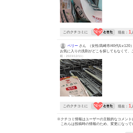
1
このクチコミに
現在：
ペリー
さん （女性/高崎市/40代/Lv.120
お気に入りの洗剤がどこを探してもなくて、
載：2023/12/11）
1
このクチコミに
現在：
※クチコミ情報はユーザーの主観的なコメント
これらは投稿時の情報のため、変更になって