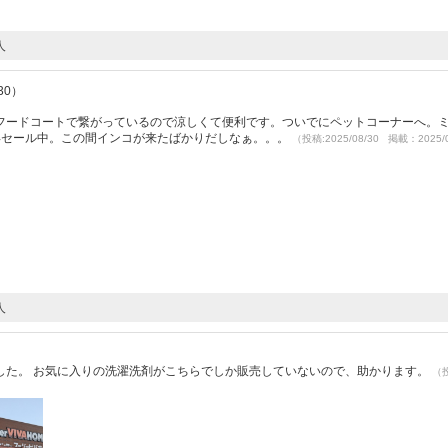
人
30）
フードコートで繋がっているので涼しくて便利です。ついでにペットコーナーへ。
得セール中。この間インコが来たばかりだしなぁ。。。
（投稿:2025/08/30 掲載：2025/
人
）
した。 お気に入りの洗濯洗剤がこちらでしか販売していないので、助かります。
（