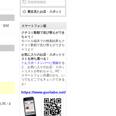
登録情報確認
最近見たお店・スポット
な「資材
スマートフォン版
クチコミ数順で並び替えができ
ちゃう！
モバイル端末での検索結果もク
チコミ数順で並び替えができち
ゃうよ☆
お気に入りのお店・スポットリ
ストを持ち運べる！
ぐんラボ！メンバーに登録
する
と、お気に入りのお店・スポッ
トリストが作れちゃう。PC・
スマートフォン共通だから、い
つでもどこでもチェックできる
よ♪
https://www.gunlabo.net/
も買いま