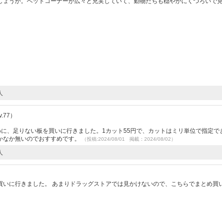
しょうか。ペットコーナーが広々と充実していて、動物たちも穏やかにくつろいで
人
.77）
めに、足りない板を買いに行きました。1カット55円で、カットはミリ単位で指定で
かなか無いのでおすすめです。
（投稿:2024/08/01 掲載：2024/08/02）
人
）
買いに行きました。 あまりドラッグストアでは見かけないので、こちらでまとめ買