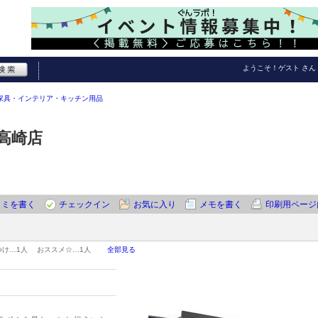
ようこそ！
ゲスト
さん
家具・インテリア・キッチン用品
高崎店
コミを書く
チェックイン
お気に入り
メモを書く
印刷用ページ
つけ…
1人
おススメ☆…
1人
全部見る