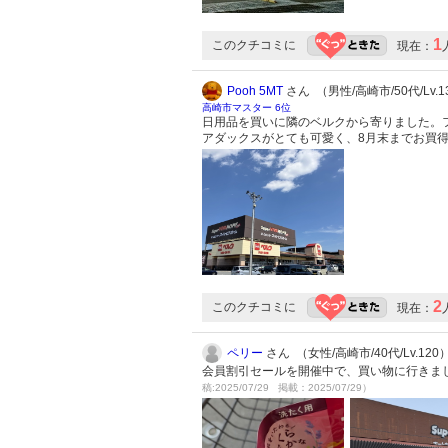
1
このクチコミに
現在：
Pooh 5MT
さん （男性/高崎市/50代/Lv.1
高崎市マスター 6位
日用品を買いに隣のベルクから寄りました。
アダックスがとても可愛く、8月末までお買
2
このクチコミに
現在：
ペリー
さん （女性/高崎市/40代/Lv.120
会員割引セールを開催中で、買い物に行きま
稿:2025/07/29 掲載：2025/07/29）