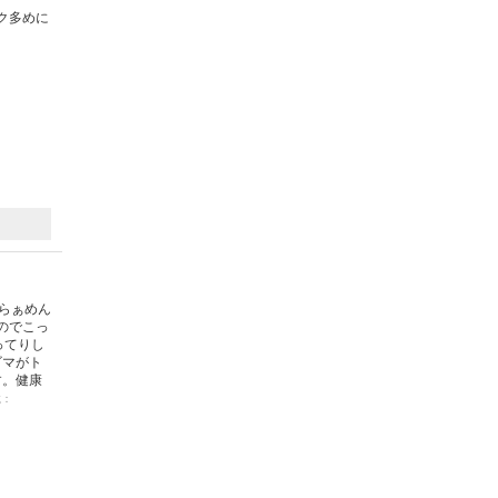
ク多めに
噌らぁめん
のでこっ
ってりし
ゴマがト
す。健康
載：