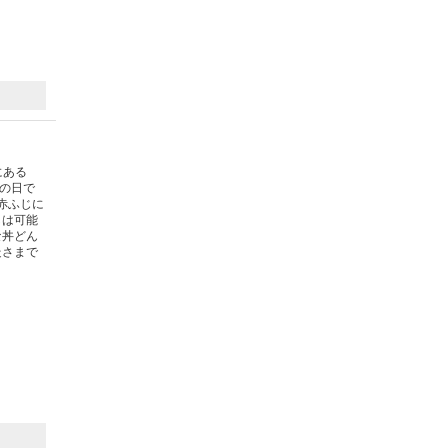
にある
絆の日で
赤ふじに
しは可能
な丼どん
走さまで