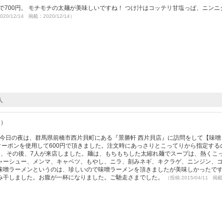
で700円。 モチモチの太麺が美味しいですね！ つけ汁はコッテリ甘塩っぱ、ニンニ
020/12/14 掲載：2020/12/14）
人
1）
0:13着丼。今日の夜は、群馬県前橋市西片貝町にある『景勝軒 西片貝店』に訪問をして【味
マガクーポンを使用して600円で頂きました。注文時にあっさりとこってりから指定する
て、その後、7人が来店しました。麺は、もちもちした太縮れ麺でスープは、熱くこ
ャーシュー、メンマ、キャベツ、もやし、ニラ、刻みネギ、キクラゲ、ニンジン、
味噌ラーメンというのは、珍しいので味噌ラーメンを頂きましたが美味しかったで
み干しました。お腹が一杯になりました。ご馳走さまでした。
（投稿:2015/04/11 掲