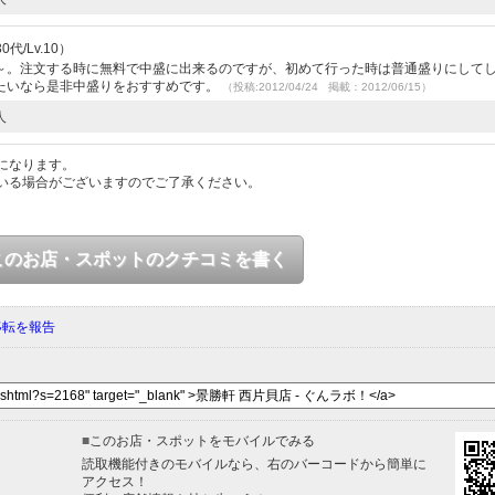
代/Lv.10）
～。注文する時に無料で中盛に出来るのですが、初めて行った時は普通盛りにして
たいなら是非中盛りをおすすめです。
（投稿:2012/04/24 掲載：2012/06/15）
人
になります。
いる場合がございますのでご了承ください。
このお店・スポットのクチコミを書く
移転を報告
■
このお店・スポットをモバイルでみる
読取機能付きのモバイルなら、右のバーコードから簡単に
アクセス！