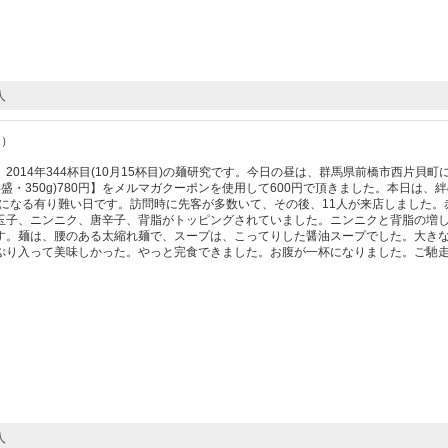
人
1）
:36着丼。2014年344杯目(10月15杯目)の麺研究です。今日の昼は、群馬県前橋市西片貝町
盛・350g)780円】をメルマガクーポンを使用して600円で頂きました。本日は、
スになる有り難い日です。訪問時に先客が多数いて、その後、11人が来店しました。
玉子、ニンニク、唐辛子、背脂がトッピングされていました。ニンニクと背脂の増
す。麺は、腰のある太縮れ麺で、スープは、こってりした醤油スープでした。大き
ぷり入って美味しかった。やっと完食できました。お腹が一杯になりました。ご馳
人