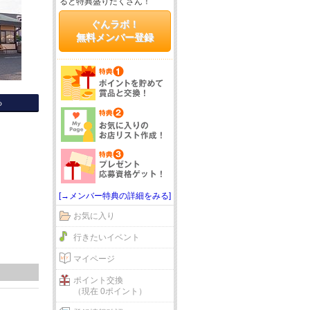
ると特典盛りだくさん！
ぐんラボ！
無料メンバー登録
る
[→メンバー特典の詳細をみる]
お気に入り
行きたいイベント
マイページ
ポイント交換
（現在 0ポイント）