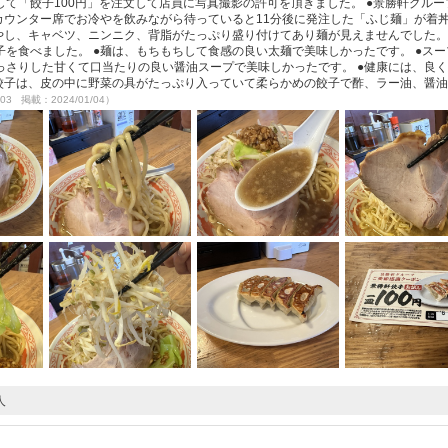
て「餃子100円」を注文して店員に写真撮影の許可を頂きました。 ●景勝軒グルー
カウンター席でお冷やを飲みながら待っていると11分後に発注した「ふじ麺」が着
やし、キャベツ、ニンニク、背脂がたっぷり盛り付けてあり麺が見えませんでした。 
を食べました。 ●麺は、もちもちして食感の良い太麺で美味しかったです。 ●スー
っさりした甘くて口当たりの良い醤油スープで美味しかったです。 ●健康には、良
●餃子は、皮の中に野菜の具がたっぷり入っていて柔らかめの餃子で酢、ラー油、醤
/03 掲載：2024/01/04）
人