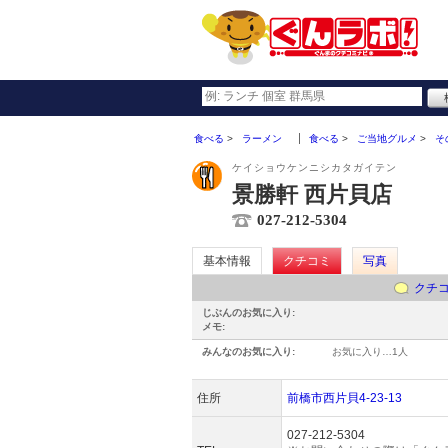
食べる
ラーメン
食べる
ご当地グルメ
そ
ケイショウケンニシカタガイテン
景勝軒 西片貝店
027-212-5304
基本情報
クチコミ
写真
クチ
じぶんのお気に入り:
メモ:
みんなのお気に入り:
お気に入り…
1人
住所
前橋市西片貝4-23-13
027-212-5304