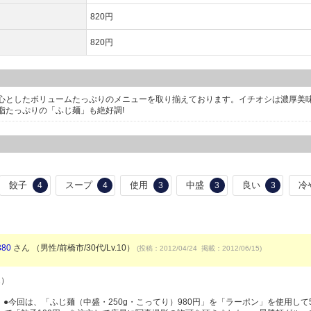
820円
820円
心としたボリュームたっぷりのメニューを取り揃えております。イチオシは濃厚美
脂たっぷりの「ふじ麺」も絶好調!
餃子
スープ
使用
中盛
良い
冷
4
4
3
3
3
80
さん （男性/前橋市/30代/Lv.10）
(投稿：2012/04/24 掲載：2012/06/15)
1）
:32着丼。 ●今回は、「ふじ麺（中盛・250g・こってり）980円」を「ラーポン」を使用して