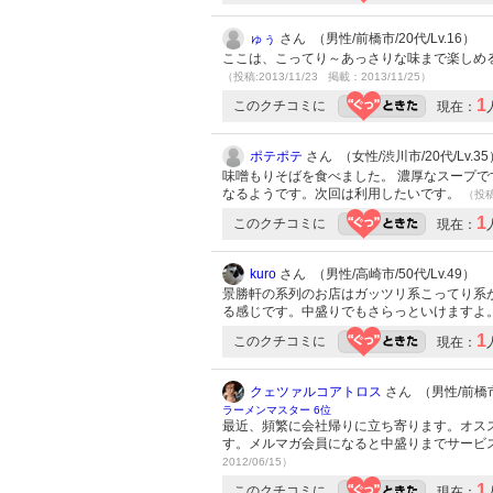
ゅぅ
さん （男性/前橋市/20代/Lv.16）
ここは、こってり～あっさりな味まで楽しめ
（投稿:2013/11/23 掲載：2013/11/25）
1
このクチコミに
現在：
ポテポテ
さん （女性/渋川市/20代/Lv.35
味噌もりそばを食べました。 濃厚なスープで
なるようです。次回は利用したいです。
（投稿:
1
このクチコミに
現在：
kuro
さん （男性/高崎市/50代/Lv.49）
景勝軒の系列のお店はガッツリ系こってり系
る感じです。中盛りでもさらっといけますよ
1
このクチコミに
現在：
クェツァルコアトロス
さん （男性/前橋市/
ラーメンマスター 6位
最近、頻繁に会社帰りに立ち寄ります。オス
す。メルマガ会員になると中盛りまでサービ
2012/06/15）
1
このクチコミに
現在：