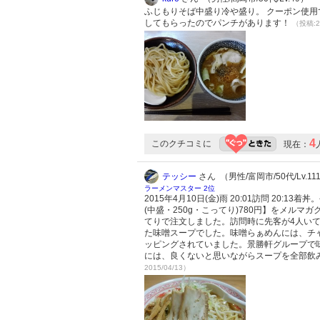
ふじもりそば中盛り冷や盛り。 クーポン使用
してもらったのでパンチがあります！
（投稿:2
4
このクチコミに
現在：
テッシー
さん （男性/富岡市/50代/Lv.11
ラーメンマスター 2位
2015年4月10日(金)雨 20:01訪問 2
(中盛・250g・こってり)780円】をメル
てりで注文しました。訪問時に先客が4人い
た味噌スープでした。味噌らぁめんには、チ
ッピングされていました。景勝軒グループで
には、良くないと思いながらスープを全部飲
2015/04/13）