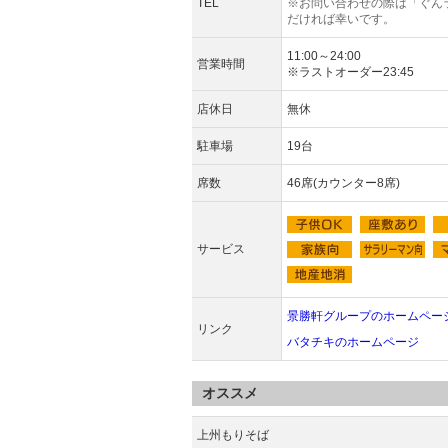
TEL
※お問い合わせの際は「ぐん
だければ幸いです。
11:00～24:00
営業時間
※ラストオーダー23:45
店休日
無休
駐車場
19台
席数
46席(カウンター8席)
サービス
景勝軒グループのホームペー
リンク
バタチキのホームページ
オススメ
上州もりそば