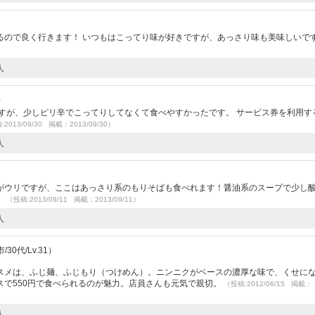
るので良く行きます！ いつもはこってり味が好きですが、あっさり味も美味しいで
人
）
すが、少しピリ辛でこってりしてなくて食べやすかったです。 サービス券を利用す
2013/09/30 掲載：2013/09/30）
人
がウリですが、ここはあっさり系のもりそばも食べれます！醤油系のスープで少し
。
（投稿:2013/09/11 掲載：2013/09/11）
人
30代/Lv.31）
スメは、ふじ麺、ふじもり（つけめん）。ニンニクがベースの濃厚な味で、くせに
スで550円で食べられるのが魅力。店員さんも元気で親切。
（投稿:2012/06/15 掲載：
人