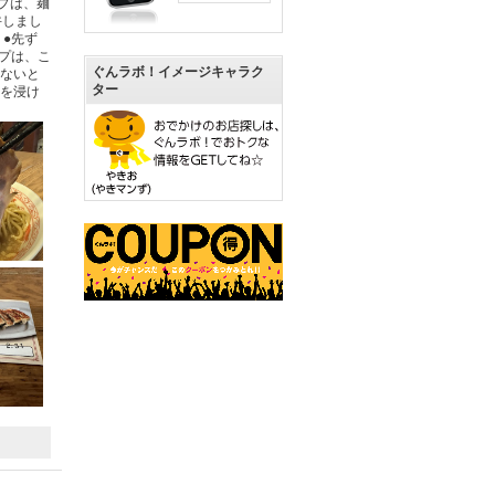
プは、麺
丼しまし
●先ず
プは、こ
ぐんラボ！イメージキャラク
くないと
ター
油を浸け