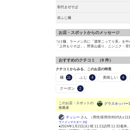
初代まぜそば
赤ふじ麺
お店・スポットからのメッセージ
つけ麺、ラーメン共に「濃厚こってり系」を中
「上州もりそば」。野菜山盛り、ニンニク・背
おすすめのクチコミ （
9
件）
クチコミからみる、このお店の特長
麺
ふじ
美味しい
11
4
4
クーポン
2
このお店・スポットの
グラスホッパー3
推薦者
テッシー
さん （男性/富岡市/60代/Lv.11
ラーメンマスター 2位
●2024年1月2日(火) 晴 11:21訪問 11