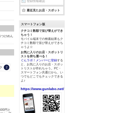
登録情報確認
最近見たお店・スポット
スマートフォン版
クチコミ数順で並び替えができ
ちゃう！
味つけめん
モバイル端末での検索結果もク
チコミ数順で並び替えができち
ゃうよ☆
お気に入りのお店・スポットリ
ストを持ち運べる！
ぐんラボ！メンバーに登録
する
と、お気に入りのお店・スポッ
や
2
トリストが作れちゃう。PC・
スマートフォン共通だから、い
つでもどこでもチェックできる
よ♪
https://www.gunlabo.net/
500円と