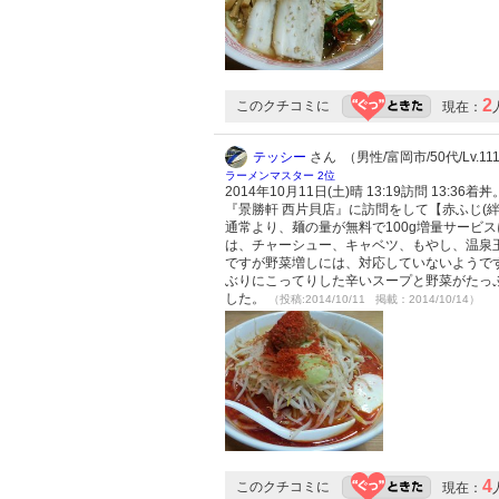
2
このクチコミに
現在：
テッシー
さん （男性/富岡市/50代/Lv.11
ラーメンマスター 2位
2014年10月11日(土)晴 13:19訪問 13
『景勝軒 西片貝店』に訪問をして【赤ふじ(絆
通常より、麺の量が無料で100g増量サービ
は、チャーシュー、キャベツ、もやし、温泉
ですが野菜増しには、対応していないようで
ぶりにこってりした辛いスープと野菜がたっ
した。
（投稿:2014/10/11 掲載：2014/10/14）
4
このクチコミに
現在：