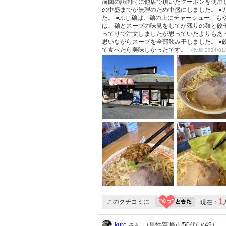
前回の訪問時に他店で頂いたクーポンを使用し
の中盛までが無理のため中盛にしました。 ●
た。 ●ふじ麺は、麺の上にチャーシュー、も
は、麺とスープの味見をしてか残りの麺と餃子
ってりで注文しましたが思っていたよりもあ
思いながらスープを全部飲み干しました。 
て食べたら美味しかったです。
（投稿:2024/01
1
このクチコミに
現在：
kuro
さん （男性/高崎市/50代/Lv.49）