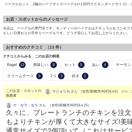
ベーグルセット…2種のハーフサイズベーグル(+130円でスタンダードサイズ)
お店・スポットからのメッセージ
当店は、ベーグルの専門店です。モッティーのベーグルはナチュラルをコンセプ
さしい日替わりの手作りベーグルです。どうぞ安心してお召し上がりください。
おすすめのクチコミ （
13
件）
クチコミからみる、このお店の特長
Bagel
美味しい
セット
あい
サーモン
12
8
5
4
クリームチーズ
1つ
好き
3
3
2
このお店・スポットの
マジョリカ
さん （女性/前橋市/40代/Lv.6）
(投稿：2
推薦者
ケ・セラ・セラ
さん （女性/前橋市/40代/Lv.25）
久々に、プレートランチのチキンを注文
もよりチキンが厚くて大きなサイズ!美
通常サイズで2個頂いて（これはサービ