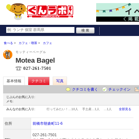
食べる
カフェ・喫茶
カフェ
モッティーベーグル
Motea Bagel
027-261-7501
基本情報
クチコミ
写真
クチコミを書く
チェックイン
じぶんのお気に入り:
メモ:
みんなのお気に入り:
行ってみたい！…
10人
手土産…
1人
…
1人
全部見る
住所
前橋市朝倉町11-6
027-261-7501