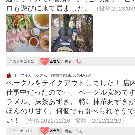
ロも遊びに来て居ました。
（投稿:2023/03
4
このクチコミに
現在：
人
オーマイガール
さん （女性/前橋市/30代/Lv.28）
ベーグルをテイクアウトしました！ 店
仕事中だったので‥。 ベーグル安めで
ラメル、抹茶あずき。 特に抹茶あずき
ほんのり甘く、何個でも食べられそうで
い！
（投稿:2022/12/16 掲載：2022/12/19）
1
このクチコミに
現在：
人