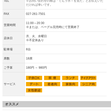
TEL
※お問い合わせの際は「ぐんラボ！を見た」とお伝えいた
だければ幸いです。
FAX
027-261-7501
11:00～20:30
営業時間
※または、ベーグル完売時にて営業終了
月、火、水曜日
店休日
※不定休あり
駐車場
8台
席数
18席
ご予算
180円 ～ 980円
サービス
オススメ