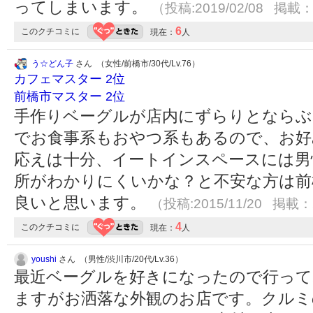
ってしまいます。
（投稿:2019/02/08 掲載：2
6
このクチコミに
現在：
人
う☆どん子
さん （女性/前橋市/30代/Lv.76）
カフェマスター 2位
前橋市マスター 2位
手作りベーグルが店内にずらりとならぶ
でお食事系もおやつ系もあるので、お好
応えは十分、イートインスペースには男
所がわかりにくいかな？と不安な方は前
良いと思います。
（投稿:2015/11/20 掲載：2
4
このクチコミに
現在：
人
youshi
さん （男性/渋川市/20代/Lv.36）
最近ベーグルを好きになったので行って
ますがお洒落な外観のお店です。クルミ