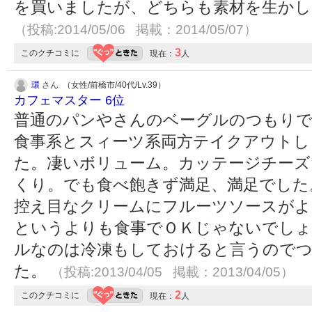
を買いましたが、どちらも素材を生かし
（投稿:2014/05/06 掲載：2014/05/07）
3
このクチコミに
現在：
人
環
さん （女性/前橋市/40代/Lv.39）
カフェマスター 6位
普通のパンやさんのベーグルのつもりで
食事系とスィーツ系両方テイクアウトし
た。凄いボリューム。カッテージチーズ
くり。でも食べ飽きず満足、満足でした
控え目なクリームにフルーツソースがよ
というよりも食事でＯＫじゃないでしょ
ルなのは冷凍もしておけると言うので
た。
（投稿:2013/04/05 掲載：2013/04/05）
2
このクチコミに
現在：
人