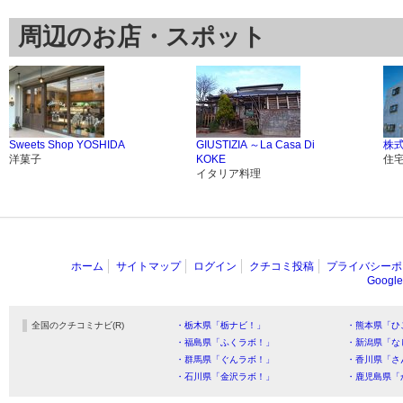
周辺のお店・スポット
Sweets Shop YOSHIDA
GIUSTIZIA ～La Casa Di
株
洋菓子
KOKE
住
イタリア料理
ホーム
サイトマップ
ログイン
クチコミ投稿
プライバシーポ
Goog
全国のクチコミナビ(R)
・栃木県「栃ナビ！」
・熊本県「ひ
・福島県「ふくラボ！」
・新潟県「な
・群馬県「ぐんラボ！」
・香川県「さ
・石川県「金沢ラボ！」
・鹿児島県「