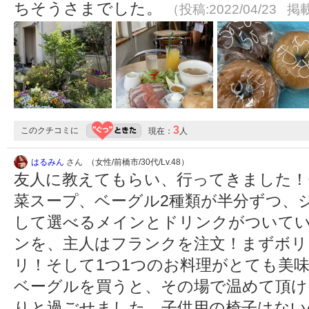
ちそうさまでした。
（投稿:2022/04/23 掲載
3
このクチコミに
現在：
人
はるみん
さん （女性/前橋市/30代/Lv.48）
友人に教えてもらい、行ってきました！
菜スープ、ベーグル2種類が半分ずつ、
して選べるメインとドリンクがついてい
ンを、主人はフランクを注文！まずボリ
リ！そして1つ1つのお料理がとても美
ベーグルを買うと、その場で温めて頂け
りと過ごせました。子供用の椅子はない