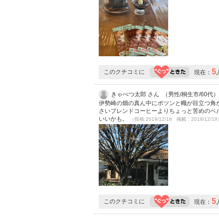
5
このクチコミに
現在：
きゃべつ太郎 さん （男性/桐生市/60代）
伊勢崎の畑の真ん中にポツンと幟が目立つ角
さいブレンドコーヒーよりちょっと苦めのベ
いいかも。
（投稿:2019/12/18 掲載：2019/12/1
5
このクチコミに
現在：