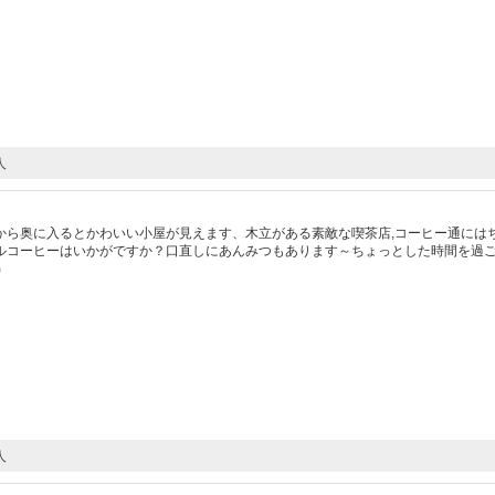
人
から奥に入るとかわいい小屋が見えます、木立がある素敵な喫茶店,コーヒー通には
ルコーヒーはいかがですか？口直しにあんみつもあります～ちょっとした時間を過
9）
人