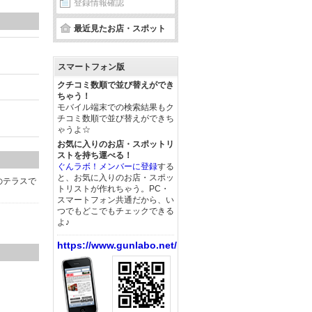
登録情報確認
最近見たお店・スポット
スマートフォン版
クチコミ数順で並び替えができ
ちゃう！
モバイル端末での検索結果もク
チコミ数順で並び替えができち
ゃうよ☆
お気に入りのお店・スポットリ
ストを持ち運べる！
ぐんラボ！メンバーに登録
する
と、お気に入りのお店・スポッ
のテラスで
トリストが作れちゃう。PC・
スマートフォン共通だから、い
つでもどこでもチェックできる
よ♪
https://www.gunlabo.net/