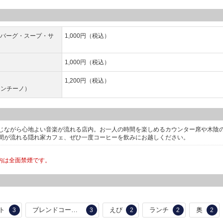
ンバーグ・スープ・サ
1,000円（税込）
1,000円（税込）
1,200円（税込）
ンチーノ）
じながら心地よい音楽が流れる店内。お一人の時間を楽しめるカウンター席や木陰
間が流れる隠れ家カフェ、ぜひ一度コーヒーを飲みにお越しください。
内は全面禁煙です。
ト
ブレンドコーヒー
えび
ランチ
奥
3
3
2
2
2