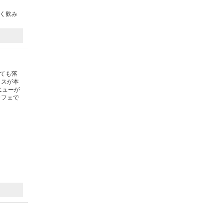
よく飲み
ても落
ミスが本
ニューが
カフェで