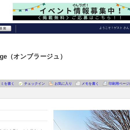
ようこそ！
ゲスト
さん
age（オンブラージュ）
コミを書く
チェックイン
お気に入り
メモを書く
印刷用ページ