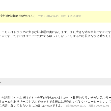
女性/伊勢崎市/30代/Lv.21）
(投稿：2014/12/25 掲載：2015/03/09)
〜こちらはトラックの大きな駐車場の奥にあります、また大きな木が目印ですので
丈夫です、たまにはコーヒーだけでもゆっくりほっこりするのも贅沢なひと時かも
人
すが訪問です～お昼時です～先客が何名かいました‥・日替わりランチが人気でリ
リュームがありリーズナブルでセットで食後には美味しいブレンドコーヒーもいい
く承諾、置いてもらいました嬉しかったですよ。
（投稿:2020/11/30 掲載：2020/12/01