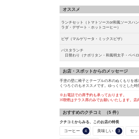
オススメ
ランチセット（トマトソースor和風ソースハ
ラダ・デザート・ホットコーヒー）
ピザ（マルゲリータ・ミックスピザ）
パスタランチ
日替わり（ナポリタン・和風明太子・ペペロ
お店・スポットからのメッセージ
手塗の壁に椅子とテーブルの木のぬくもりを感
くつろぐのもオススメです。ゆっくりとした時
※お電話での席予約も承っております。
※喫煙はテラス席のみでお願いいたします。店
おすすめのクチコミ （
5
件）
クチコミからみる、このお店の特長
コーヒー
美味しい
セッ
4
3