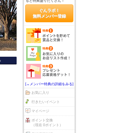
ると特典盛りだくさん！
ぐんラボ！
無料メンバー登録
る
[→メンバー特典の詳細をみる]
お気に入り
行きたいイベント
マイページ
ポイント交換
（現在 0ポイント）