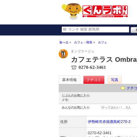
食べる
カフェ・喫茶
カフェ
オンブラージュ
カフェテラス Ombr
0270-62-3461
基本情報
クチコミ
写真
クチ
じぶんのお気に入り:
メモ:
みんなのお気に入り:
行ってみたい！…
5人
住所
伊勢崎市赤堀鹿島町270-2
0270-62-3461