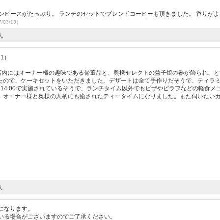
ンピースがたっぷり。 ランチのセットでブレンドコーヒーも頂きました。 香りが
/03/13）
人
21）
。店内にはオーナー様の趣味である骨董品と、奥様セレクトの益子焼の器が飾られ、と
たので、ケーキセットをいただきました。デザートは全て手作りだそうで、ティラ
～14:00で実施されているそうで、ランチタイム以外でもピザやピラフなどの軽食メ
、オーナー様と奥様の人柄にも癒されたティータイムになりました。また伺いたい
人
になります。
いる場合がございますのでご了承ください。