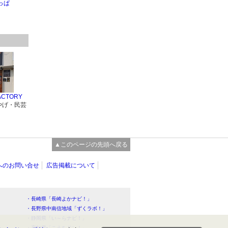
っぱ
FACTORY
やげ・民芸
▲このページの先頭へ戻る
へのお問い合せ
広告掲載について
・長崎県「長崎よかナビ！」
・長野県中南信地域「ずくラボ！」
・静岡県「い～らナビ！」
！」
・高知県「こうちドン！」