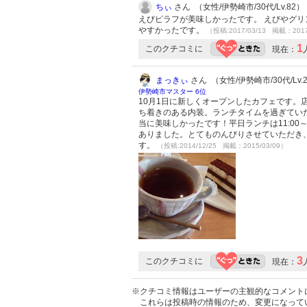
ちぃ
さん （女性/伊勢崎市/30代/Lv.82）
えびピラフが美味しかったです。 えびやグリ
やすかったです。
（投稿:2017/03/13 掲載：2017
1
このクチコミに
現在：
まっきぃ
さん （女性/伊勢崎市/30代/Lv.
伊勢崎市マスター 6位
10月1日に新しくオープンしたカフェです
ち着きのある内装。ランチタイムを過ぎてい
当に美味しかったです！平日ランチは11:00
ありました。とてものんびりさせていただき
す。
（投稿:2014/12/25 掲載：2015/03/09）
3
このクチコミに
現在：
※クチコミ情報はユーザーの主観的なコメント
これらは投稿時の情報のため、変更になって