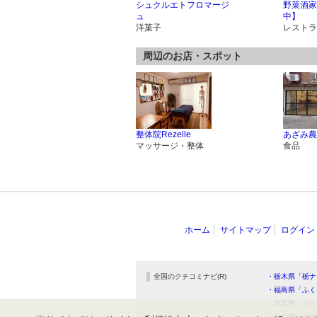
シュクルエトフロマージ
野菜酒家
ュ
中】
洋菓子
レストラ
周辺のお店・スポット
整体院Rezelle
あざみ農
マッサージ・整体
食品
ホーム
サイトマップ
ログイン
全国のクチコミナビ(R)
・栃木県「栃ナ
・福島県「ふく
・群馬県「ぐん
・石川県「金沢