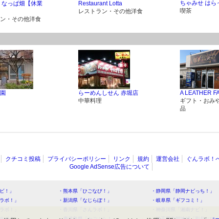
ちゃみせ はら
 なっぱ畑【休業
Restaurant Lotta
喫茶
レストラン・その他洋食
ン・その他洋食
園
らーめんしせん 赤堀店
A LEATHER 
中華料理
ギフト・おみ
品
クチコミ投稿
プライバシーポリシー
リンク
規約
運営会社
ぐんラボ！
Google AdSense広告について
ビ！」
・熊本県「ひごなび！」
・静岡県「静岡ナビっち！」
ラボ！」
・新潟県「なじらぼ！」
・岐阜県「ギフコミ！」
ラボ！」
・香川県「さんラボ！」
・神奈川県「湘南ナビ！」
ラボ！」
・鹿児島県「かごぶら！」
・埼玉県北部地域「彩北なび