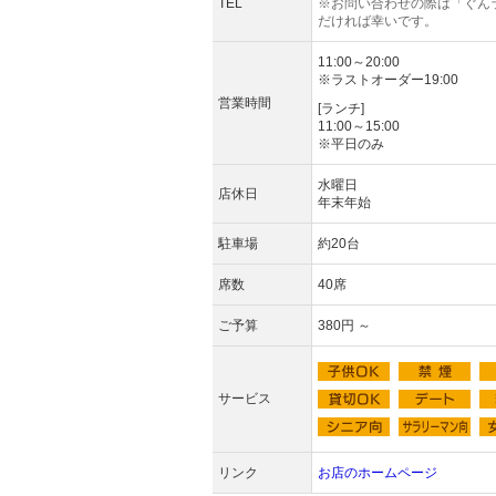
TEL
※お問い合わせの際は「ぐん
だければ幸いです。
11:00～20:00
※ラストオーダー19:00
営業時間
[ランチ]
11:00～15:00
※平日のみ
水曜日
店休日
年末年始
駐車場
約20台
席数
40席
ご予算
380円 ～
サービス
リンク
お店のホームページ