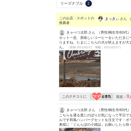
リーズナブル
2
このお店・スポットの
まっきぃ
さん （
推薦者
きゃべつ太郎 さん （男性/桐生市/60代）
ホット一息、美味しいコーヒーをいただきに
りますね、たまにこちらの犬が吠えますが大
ん。
（投稿:2021/02/17 掲載：2021/02/17）
9
このクチコミに
現在：
きゃべつ太郎 さん （男性/桐生市/60代）
こちらを通る度にのぼりが気になって平日で
ルです和風ハンバーグセットを注文です・ボ
奥様に「ぐんらぼの小雑誌」お願いしたら快