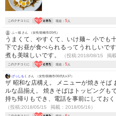
5
このクチコミに
現在：
人
ふ～福 さん （女性/前橋市/20代）
うまくて、やすくて、いけ麺～ 小でも
下でお昼が食べられるってうれしいです
煮も美味しいです。
（投稿:2018/08/15 掲載
5
このクチコミに
現在：
人
げっしもく
さん （女性/前橋市/30代/Lv.37）
ザ 昭和な店構え。 メニューが焼きそば 
ルな品揃え。 焼きそばはトッピングも
持ち帰りもでき、電話を事前にしておく
（投稿:2018/05/15 掲載：2018/05/16）
6
このクチコミに