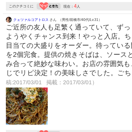
4
このクチコミに
現在：
人
クェツァルコアトロス
さん （男性/前橋市/40代/Lv.31）
ご近所の友人も足繁く通っていて、ずっ
ようやくチャンス到来！やっと入店。ち
目当ての大盛りをオーダー。待っている
を2個完食。提供の焼きそばは、ソース
み合って絶妙な味わい。お店の雰囲気も
じでリピ決定！の美味しさでした。ごちそ
稿:2017/03/01 掲載：2017/03/01）