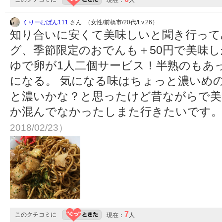
現在：
人
くりーむぱん111
さん （女性/前橋市/20代/Lv.26）
知り合いに安くて美味しいと聞き行って
グ、季節限定のおでんも＋50円で美味し
ゆで卵が1人二個サービス！半熟のもあ
になる。 気になる味はちょっと濃いめ
と濃いかな？と思ったけど昔ながらで美
か混んでなかったしまた行きたいです
2018/02/23）
7
このクチコミに
現在：
人