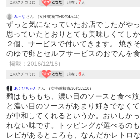
7
このクチコミに
現在：
人
み～な
さん （女性/前橋市/40代/Lv.11）
ずっと気になっていたお店でしたがや
思っていたとおりとても美味しくてしか
２個、サービスで付いてきます。 焼き
のゆで卵とセルフサービスのおでんを
掲載：2016/12/16）
6
このクチコミに
現在：
人
あくびちゃん
さん （女性/前橋市/30代/Lv.16）
麺はもちもち、濃い目のソースと食べ放
と濃い目のソースがあまり好きでなくて
が中和してくれるというか。おいしかっ
れない味です。トッピングが選べるのも
レビがあるところも、なんだかレトロ