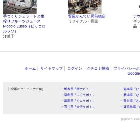
手づくりジェラートと生
質屋かんてい局前橋店
ナ
搾りフルーツジュース
リサイクル・骨董
ギ
Piccolo Lusso（ピッコロ
品
ルッソ）
洋菓子
ホーム
サイトマップ
ログイン
クチコミ投稿
プライバシーポ
Goog
全国のクチコミナビ(R)
・栃木県「栃ナビ！」
・熊本県「ひ
・福島県「ふくラボ！」
・新潟県「な
・群馬県「ぐんラボ！」
・香川県「さ
・石川県「金沢ラボ！」
・鹿児島県「
(C)Asahi kika