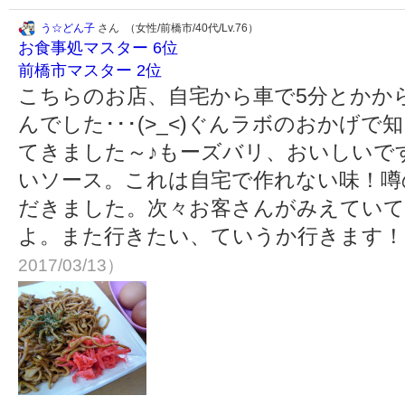
う☆どん子
さん （女性/前橋市/40代/Lv.76）
お食事処マスター 6位
前橋市マスター 2位
こちらのお店、自宅から車で5分とかか
んでした･･･(>_<)ぐんラボのおかげ
てきました～♪もーズバリ、おいしいで
いソース。これは自宅で作れない味！噂
だきました。次々お客さんがみえていて
よ。また行きたい、ていうか行きます
2017/03/13）