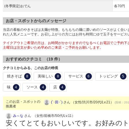
(冬季限定)おでん
各70円
お店・スポットからのメッセージ
当店の看板のやきそばは太麺が特徴。もちもちの麺に濃いめのソースがよく合い
れた人気メニューです。お召し上がりの方にはお待ち時間にゆで玉子をサービス
テイクアウトご希望の方は、お時間がかかりますのでなるべくお電話でご予約下
土曜日は注文が多いため早めのご来店・ご予約をお願いします。
おすすめのクチコミ （
19
件）
クチコミからみる、このお店の特長
焼きそば
美味しい
サービス
トッピング
8
8
6
5
味
ソース
店
4
4
4
このお店・スポットの
(`･田･´)
さん （女性/渋川市/20代/Lv.21）
(投稿：2011
推薦者
み～な
さん （女性/前橋市/50代/Lv.11）
安くてとてもおいしいです。お好みの