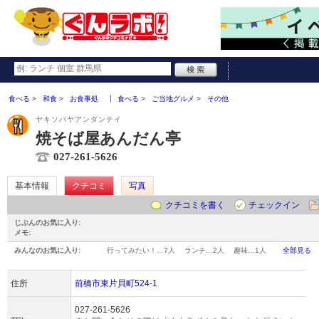
食べる
和食
お食事処
食べる
ご当地グルメ
その他
ヤキソバヤアンダンテイ
焼そば屋あんだん亭
027-261-5626
基本情報
クチコミ
写真
クチコミを書く
チェックイン
じぶんのお気に入り:
メモ:
みんなのお気に入り:
行ってみたい！…
7人
ランチ…
2人
趣味…
1人
全部見る
住所
前橋市東片貝町524-1
027-261-5626