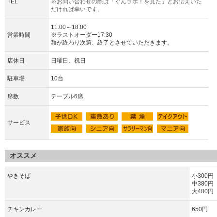
TEL
※お問い合わせの際は「ぐんラボ！を見た」とお伝えいた
だければ幸いです。
11:00～18:00
営業時間
※ラストオーダー17:30
麺が終わり次第、終了とさせていただきます。
店休日
日曜日、祝日
駐車場
10台
席数
テーブル6席
サービス
オススメ
やきそば
小300円
中38
大480円
チキンカレー
650円