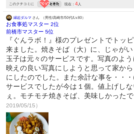
4
このクチコミに
現在：
人
縁起ダルマ
さん （男性/高崎市/50代/Lv.80）
お食事処マスター 2位
前橋市マスター 5位
『ぐんラボ！』様のプレゼントでトッピ
来ました。焼きそば（大）に、じゃがい
玉子は元々のサービスです。写真のよう
映えの良い写真にしようと思って家から
にしたのでした。また余計な事を・・・(
サービスでしたが今は１個。値上げしな
ぇ。モチモチ焼きそば、美味しかった
2019/05/15）