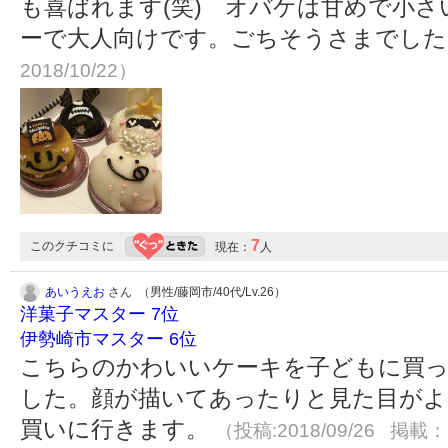
も喜ばれます(笑) オバケは甘めで小
ーで大人向けです。ごちそうさまでし
2018/10/22）
7
このクチコミに
現在：
人
あいうえお
さん （男性/藤岡市/40代/Lv.26）
洋菓子マスター 7位
伊勢崎市マスター 6位
こちらのかわいいケーキを子どもに買
した。顔が描いてあったりと見た目がよ
買いに行きます。
（投稿:2018/09/26 掲載：2