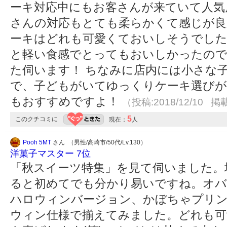
ーキ対応中にもお客さんが来ていて人気
さんの対応もとても柔らかくて感じが良
ーキはどれも可愛くておいしそうでした
と軽い食感でとってもおいしかったので
た伺います！ ちなみに店内には小さな
で、子どもがいてゆっくりケーキ選び
もおすすめですよ！
（投稿:2018/12/10 掲載
5
このクチコミに
現在：
人
Pooh 5MT
さん （男性/高崎市/50代/Lv.130）
洋菓子マスター 7位
「秋スイーツ特集」を見て伺いました。
ると初めてでも分かり易いですね。オ
ハロウィンバージョン、かぼちゃプリ
ウィン仕様で揃えてみました。どれも可