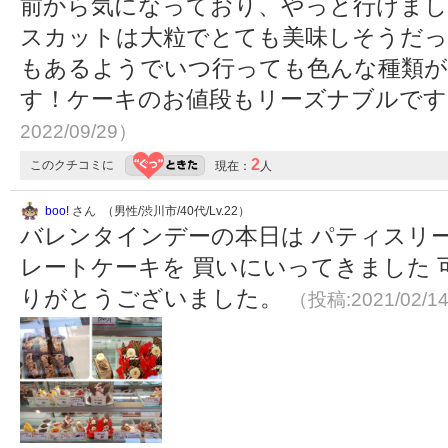
前から気になっており、やっと行けまし
スカットは大粒でとても美味しそうだっ
もあるようでいつ行っても色んな種類が
す！ケーキのお値段もリーズナブルで
2022/09/29）
2
このクチコミに
現在：
人
boo!
さん （男性/渋川市/40代/Lv.22）
バレンタインデーの本日は パティスリ
レートケーキを 買いにいってきました 可
りがとうございました。
（投稿:2021/02/1