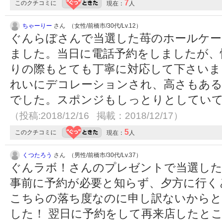
7
このクチコミに
現在：
人
ちゃーりー
さん （女性/前橋市/30代/Lv.12）
ぐんらぼさんで当選した苺のホールケー
ました。当日に電話予約をしましたが、
りの際もとても丁寧に対応して下さいま
れいにデコレーションされ、高さもある
でした。スポンジもしっとりとしてい
（投稿:2018/12/16 掲載：2018/12/17）
5
このクチコミに
現在：
人
くつたろう
さん （男性/前橋市/30代/Lv.37）
ぐんラボ！さんのプレゼントで当選した
事前に予約が必要と知らず、夕方に行く
こちらの落ち度なのに申し訳ないからと
した！ 翌日に予約をして再来店したと