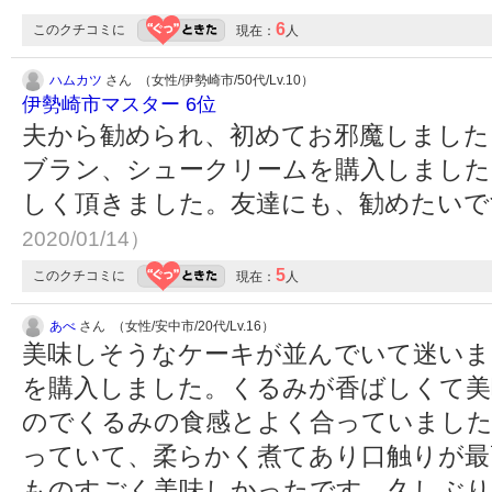
6
このクチコミに
現在：
人
ハムカツ
さん （女性/伊勢崎市/50代/Lv.10）
伊勢崎市マスター 6位
夫から勧められ、初めてお邪魔しました
ブラン、シュークリームを購入しました
しく頂きました。友達にも、勧めたい
2020/01/14）
5
このクチコミに
現在：
人
あべ
さん （女性/安中市/20代/Lv.16）
美味しそうなケーキが並んでいて迷いま
を購入しました。くるみが香ばしくて美
のでくるみの食感とよく合っていました
っていて、柔らかく煮てあり口触りが最
ものすごく美味しかったです。久しぶり