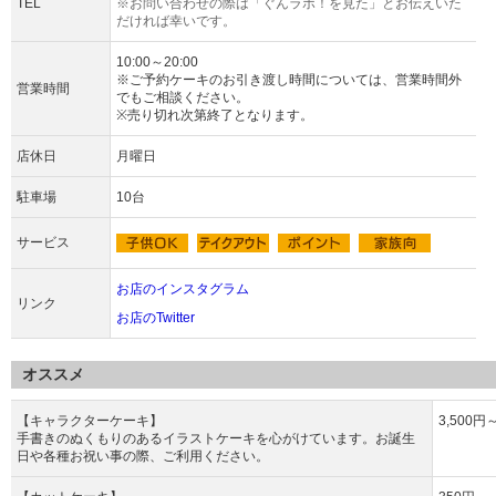
TEL
※お問い合わせの際は「ぐんラボ！を見た」とお伝えいた
だければ幸いです。
10:00～20:00
※ご予約ケーキのお引き渡し時間については、営業時間外
営業時間
でもご相談ください。
※売り切れ次第終了となります。
店休日
月曜日
駐車場
10台
サービス
お店のインスタグラム
リンク
お店のTwitter
オススメ
【キャラクターケーキ】
3,500円
手書きのぬくもりのあるイラストケーキを心がけています。お誕生
日や各種お祝い事の際、ご利用ください。