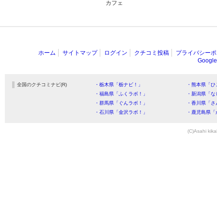
カフェ
ホーム
サイトマップ
ログイン
クチコミ投稿
プライバシーポ
Goog
全国のクチコミナビ(R)
・栃木県「栃ナビ！」
・熊本県「ひ
・福島県「ふくラボ！」
・新潟県「な
・群馬県「ぐんラボ！」
・香川県「さ
・石川県「金沢ラボ！」
・鹿児島県「
(C)Asahi kika