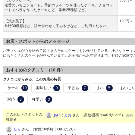
【カットケーキ】
350円～
定番のいちごショート、季節のフルーツを使ったケーキ、チョコレ
ートでバラを作ったケーキなど。常時25種類ほど。
【焼き菓子】
120円～
常時30種類ほど。詰め合わせて手みやげなどにご利用ください。
お店・スポットからのメッセージ
パティシエが心を込めて皆さまのためにケーキをお作りしている、小さなケーキ
にもたくさんのケーキが並んでいます。お子様からお年寄りまで、ぜひご家族で
おすすめのクチコミ （
10
件）
クチコミからみる、このお店の特長
ケーキ
美味しい
子ども
甘い
おいし
19
9
7
5
対応
可愛い
3
3
このお店・スポットの
あいうえお
さん （男性/藤岡市/40代/Lv.26）
(投稿：
推薦者
たろ
さん （女性/伊勢崎市/30代/Lv.6）