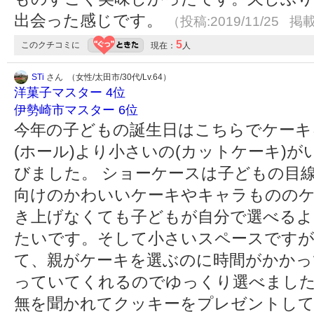
出会った感じです。
（投稿:2019/11/25 掲載
5
このクチコミに
現在：
人
STi
さん （女性/太田市/30代/Lv.64）
洋菓子マスター 4位
伊勢崎市マスター 6位
今年の子どもの誕生日はこちらでケーキ
(ホール)より小さいの(カットケーキ)
びました。 ショーケースは子どもの目
向けのかわいいケーキやキャラもののケ
き上げなくても子どもが自分で選べるよ
たいです。そして小さいスペースです
て、親がケーキを選ぶのに時間がかかっ
っていてくれるのでゆっくり選べまし
無を聞かれてクッキーをプレゼントして