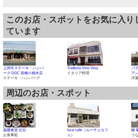
このお店・スポットをお気に入り
ています
上州牛ステーキ・ハンバ
Trattoria Vino Vino
パ
ーグ GGC 前橋小相木店
イタリア料理
ア
ステーキ・ハンバーグ
洋
周辺のお店・スポット
薬膳食堂 伝伝
luce cafe（ルーチェカフ
鰻 
お食事処
ェ）
う