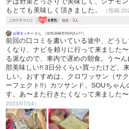
チは野菜どっさりで美味しく、シナモン
もとても美味しく頂きました。
（投稿:202
3
このクチコミに
現在：
人
お茶モッチー
さん （女性/高崎市/50代/Lv.77）
前回の口コミを書いている途中、どうし
くなり、ナビを頼りに行って来ました〜(^
る派なので、車内で遅めの朝食。う〜ん(๑
部美味しい!! 3日分くらい買ったけど
しい。おすすめは、クロワッサン（サク
ーフェクト!!）カツサンド、SOUちゃ
す。あ〜また行きたくなって来ました〜!
2023/07/14）