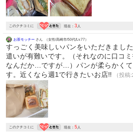
3
このクチコミに
現在：
人
お茶モッチー
さん （女性/高崎市/50代/Lv.77）
すっごく美味しいパンをいただきまし
遣いが有難いです。（それなのに口コミ投稿
なんだか…ですが…）パンが柔らかくて
す。近くなら週1で行きたいお店!!
（投稿:2
5
このクチコミに
現在：
人