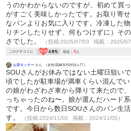
うのかわからないのですが、初めて買
がすごく美味しかったです。お取り寄せ
なパンよりお気に入りです。冷凍した物
りチンしたりせず、何もつけずに）その
さでした。
（投稿:2025/07/03 掲載：2025/07
4
このクチコミに
現在：
人
お茶モッチー
さん （女性/高崎市/50代/Lv.77）
SOUさんがお休みではない土曜日狙い
頃でしたが駐車場が満車くらい混んでい
の娘がわざわざ車から降りて来たので、
っちゃったのね〜。娘が選んだハード系
です。今日から数日SOUさんのパン生
す。
（投稿:2024/11/02 掲載：2024/11/05）