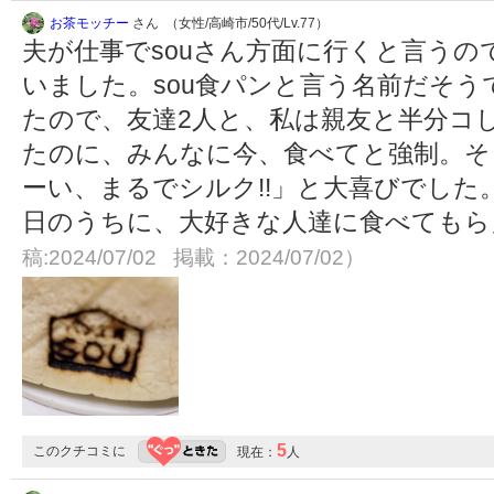
お茶モッチー
さん （女性/高崎市/50代/Lv.77）
夫が仕事でsouさん方面に行くと言う
いました。sou食パンと言う名前だそう
たので、友達2人と、私は親友と半分コ
たのに、みんなに今、食べてと強制。そし
ーい、まるでシルク!!」と大喜びでし
日のうちに、大好きな人達に食べても
稿:2024/07/02 掲載：2024/07/02）
5
このクチコミに
現在：
人