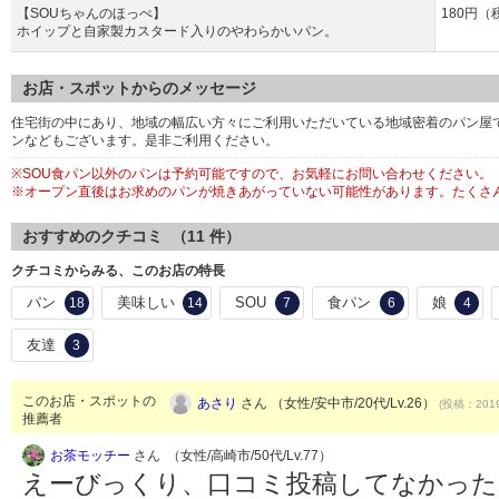
【SOUちゃんのほっぺ】
180円（
ホイップと自家製カスタード入りのやわらかいパン。
お店・スポットからのメッセージ
住宅街の中にあり、地域の幅広い方々にご利用いただいている地域密着のパン屋
ンなどもございます。是非ご利用ください。
※SOU食パン以外のパンは予約可能ですので、お気軽にお問い合わせください。
※オープン直後はお求めのパンが焼きあがっていない可能性があります。たくさ
おすすめのクチコミ （
11
件）
クチコミからみる、このお店の特長
パン
美味しい
SOU
食パン
娘
18
14
7
6
4
友達
3
このお店・スポットの
あさり
さん （女性/安中市/20代/Lv.26）
(投稿：2019
推薦者
お茶モッチー
さん （女性/高崎市/50代/Lv.77）
えーびっくり、口コミ投稿してなかったです