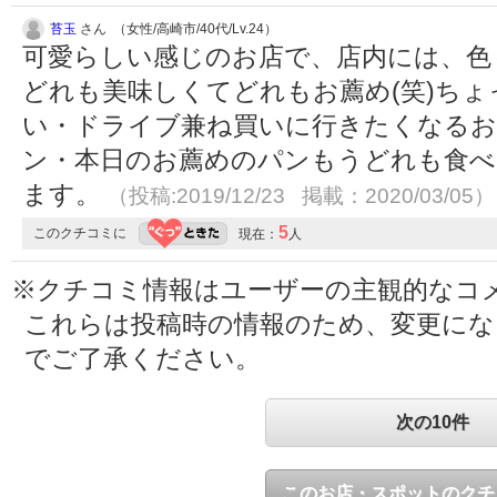
苔玉
さん （女性/高崎市/40代/Lv.24）
可愛らしい感じのお店で、店内には、色
どれも美味しくてどれもお薦め(笑)ち
い・ドライブ兼ね買いに行きたくなるお
ン・本日のお薦めのパンもうどれも食べ
ます。
（投稿:2019/12/23 掲載：2020/03/05）
5
このクチコミに
現在：
人
※クチコミ情報はユーザーの主観的なコ
これらは投稿時の情報のため、変更に
でご了承ください。
次の10件
このお店・スポットのクチ