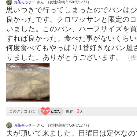
お茶モッチー
さん （女性/高崎市/50代/Lv.77）
思いつきで行ってしまったのでパンは
良かったです。クロワッサンと限定のコ
いました。このパン、ハーフサイズを買ったの
すれば良かった。食べた事がないくらい
何度食べてもやっぱり1番好きなパン屋
りました。ありがとうございます。
（投稿
3
このクチコミに
現在：
人
お茶モッチー
さん （女性/高崎市/50代/Lv.77）
夫が頂いて来ました。日曜日は定休なの