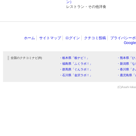
ン）
レストラン・その他洋食
ホーム
サイトマップ
ログイン
クチコミ投稿
プライバシーポ
Goog
全国のクチコミナビ(R)
・栃木県「栃ナビ！」
・熊本県「ひ
・福島県「ふくラボ！」
・新潟県「な
・群馬県「ぐんラボ！」
・香川県「さ
・石川県「金沢ラボ！」
・鹿児島県「
(C)Asahi kika