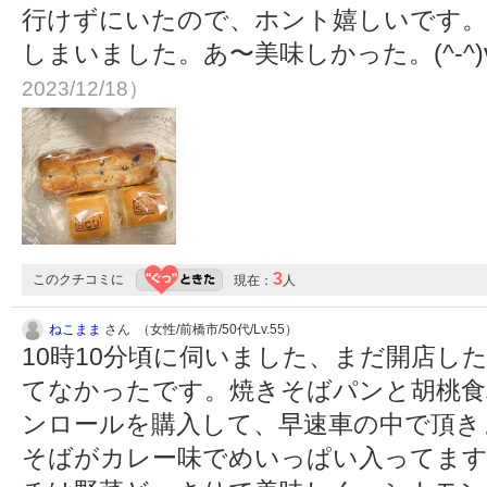
行けずにいたので、ホント嬉しいです。
しまいました。あ〜美味しかった。(^-^)
2023/12/18）
3
このクチコミに
現在：
人
ねこまま
さん （女性/前橋市/50代/Lv.55）
10時10分頃に伺いました、まだ開店し
てなかったです。焼きそばパンと胡桃
ンロールを購入して、早速車の中で頂き
そばがカレー味でめいっぱい入ってます