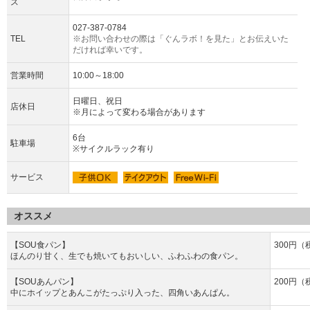
ス
027-387-0784
TEL
※お問い合わせの際は「ぐんラボ！を見た」とお伝えいた
だければ幸いです。
営業時間
10:00～18:00
日曜日、祝日
店休日
※月によって変わる場合があります
6台
駐車場
※サイクルラック有り
サービス
オススメ
【SOU食パン】
300円（
ほんのり甘く、生でも焼いてもおいしい、ふわふわの食パン。
【SOUあんパン】
200円（
中にホイップとあんこがたっぷり入った、四角いあんぱん。