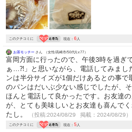
6
このクチコミに
現在：
人
お茶モッチー
さん （女性/高崎市/50代/Lv.77）
富岡方面に行ったので、午後3時を過ぎ
ぁ…⁈」と思いながら、電話してみまし
ンは半分サイズが1個だけあるとの事で
のパンはだいぶ少ない感じでしたが、そ
ほんと電話して良かったです。お友達の
が、とても美味しいとお友達も喜んでく
たし。
（投稿:2024/08/29 掲載：2024/08/29）
5
このクチコミに
現在：
人