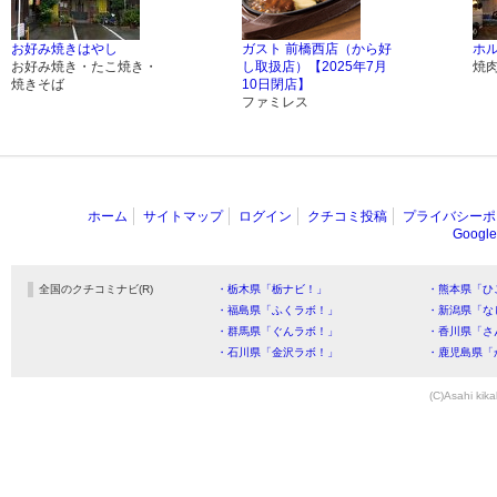
お好み焼きはやし
ガスト 前橋西店（から好
ホ
お好み焼き・たこ焼き・
し取扱店）【2025年7月
焼
焼きそば
10日閉店】
ファミレス
ホーム
サイトマップ
ログイン
クチコミ投稿
プライバシーポ
Goog
全国のクチコミナビ(R)
・栃木県「栃ナビ！」
・熊本県「ひ
・福島県「ふくラボ！」
・新潟県「な
・群馬県「ぐんラボ！」
・香川県「さ
・石川県「金沢ラボ！」
・鹿児島県「
(C)Asahi kika