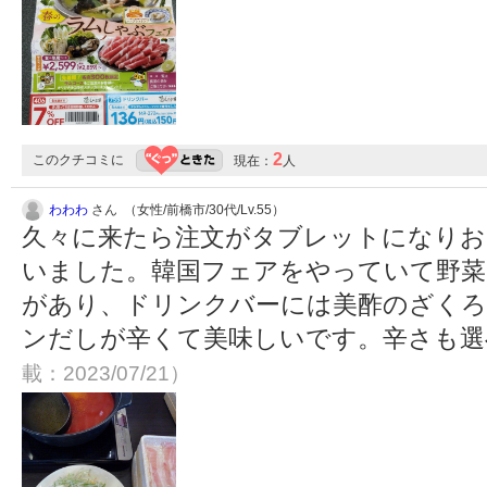
2
このクチコミに
現在：
人
わわわ
さん （女性/前橋市/30代/Lv.55）
久々に来たら注文がタブレットになりお
いました。韓国フェアをやっていて野菜
があり、ドリンクバーには美酢のざく
ンだしが辛くて美味しいです。辛さも
載：2023/07/21）