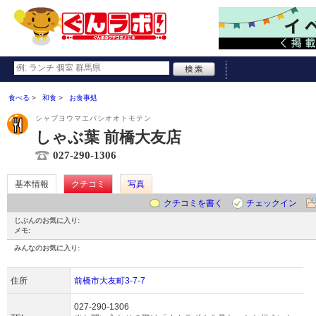
食べる
和食
お食事処
シャブヨウマエバシオオトモテン
しゃぶ葉 前橋大友店
027-290-1306
基本情報
クチコミ
写真
クチコミを書く
チェックイン
じぶんのお気に入り:
メモ:
みんなのお気に入り:
住所
前橋市大友町3-7-7
027-290-1306