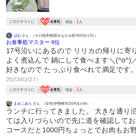
1
このクチコミに
現在：
人
ぱお
さん （その他/利根郡みなかみ町/40代/Lv.51）
お食事処マスター 9位
17号沿いにあるので リリカの帰りに寄
よく煮込んで 鍋にして食べます＼(^o^
好きなので たっぷり食べれて満足です
2023/02/27）
3
このクチコミに
現在：
人
まみこあら
さん （女性/伊勢崎市/20代/Lv.46）
ランチに行ってきました。 大きな通り
ては入りづらいので先に道を確認してお
コースだと1000円ちょっとでお肉もお