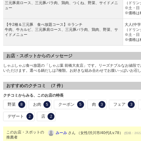
三元豚肩ロース、三元豚バラ肉、鶏肉、つくね、野菜、サイドメニ
（ドリン
ュー
※土・日
※価格は
【牛2種＆三元豚 食べ放題コース】※ランチ
大人(中学
牛肉、牛カルビ、三元豚肩ロース、三元豚バラ肉、鶏肉、野菜、サ
（ドリン
イドメニュー
※土・日
※価格は
お店・スポットからのメッセージ
しゃぶしゃぶ食べ放題の「しゃぶ葉 前橋大友店」です。リーズナブルなお値段
いただけます。選べる鍋だしは7種類。お好きな組み合わせでお腹いっぱいお召
おすすめのクチコミ （
7
件）
クチコミからみる、このお店の特長
野菜
お肉
クーポン
肉
フェア
8
5
5
3
3
デザート
店
2
2
このお店・スポットの
みーみ
さん （女性/渋川市/40代/Lv.78）
(投稿：2022
推薦者