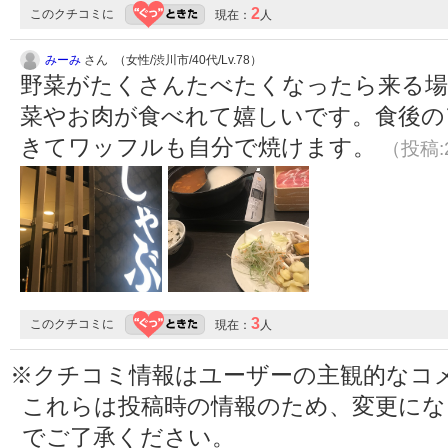
2
このクチコミに
現在：
人
みーみ
さん （女性/渋川市/40代/Lv.78）
野菜がたくさんたべたくなったら来る場
菜やお肉が食べれて嬉しいです。食後の
きてワッフルも自分で焼けます。
（投稿:2
3
このクチコミに
現在：
人
※クチコミ情報はユーザーの主観的なコ
これらは投稿時の情報のため、変更に
でご了承ください。