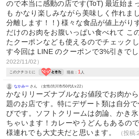
ので本当に感動の店です(ToT) 最近始
も かなり楽しみながら美味しく作れま
分離します！！) 様々な食品が値上がり
だけのお肉をお腹いっぱい食べれて この
たクーポンなども使えるのでチェック
す今回は LINE のクーポンで3%引きでし
2022/11/02）
1
このクチコミに
現在：
人
なかみー
さん （女性/渋川市/50代/Lv.22）
かなりリーズナブルなお値段でお肉から
題のお店です。特にデザート類は自分で
びです。ソフトクリームは勿論、かき氷
ちゃいます！カレーやうどんもあるの
様連れでも大丈夫だと思います。
（投稿:2