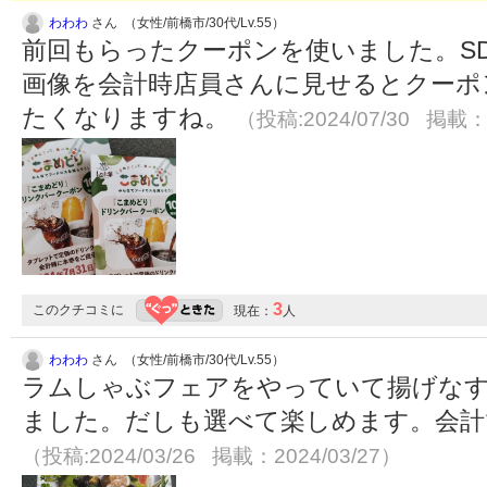
わわわ
さん （女性/前橋市/30代/Lv.55）
前回もらったクーポンを使いました。S
画像を会計時店員さんに見せるとクーポ
たくなりますね。
（投稿:2024/07/30 掲載：2
3
このクチコミに
現在：
人
わわわ
さん （女性/前橋市/30代/Lv.55）
ラムしゃぶフェアをやっていて揚げな
ました。だしも選べて楽しめます。会計
（投稿:2024/03/26 掲載：2024/03/27）