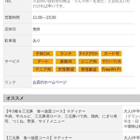
TEL
※お問い合わせの際は「ぐんラボ！を見た」とお伝えいた
だければ幸いです。
営業時間
11:00～23:30
店休日
無休
駐車場
あり
サービス
リンク
お店のホームページ
オススメ
【牛2種＆三元豚 食べ放題コース】※ディナー
大人(中学
牛肉、牛カルビ、三元豚肩ロース、三元豚バラ肉、鶏肉、にぎり寿
（ドリン
司、つくね、野菜、サイドメニュー
※土・日
※価格は
【三元豚 食べ放題コース】※ディナー
大人(中学