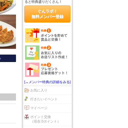
ると特典盛りだくさん！
ぐんラボ！
無料メンバー登録
る
[→メンバー特典の詳細をみる]
お気に入り
行きたいイベント
マイページ
ポイント交換
（現在 0ポイント）