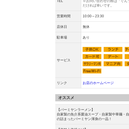
TEL
※お問い合わせの際は「ぐん
だければ幸いです。
営業時間
10:00～23:30
店休日
無休
駐車場
あり
サービス
リンク
お店のホームページ
オススメ
【バーミヤンラーメン】
自家製の魚介系醤油スープ・自家製中華麺・
の詰まったバーミヤン渾身の一品！