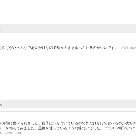
人
くらげがたっぷりであんかけなので熱々のまま食べられるのがいいです。
（投稿:2026
人
）
をお得に食べられました。餃子は味が付いているので酢だけかけて食べるのが大好
リーを頼んでみました。黒糖を使っているような味わいでした。プラス120円でバニ
載：2026/03/30）