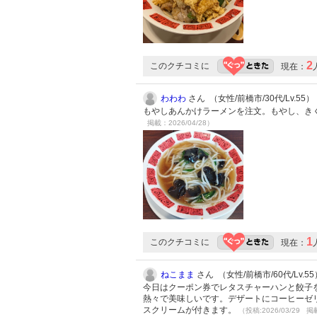
2
このクチコミに
現在：
わわわ
さん （女性/前橋市/30代/Lv.55）
もやしあんかけラーメンを注文。もやし、き
掲載：2026/04/28）
1
このクチコミに
現在：
ねこまま
さん （女性/前橋市/60代/Lv.55
今日はクーポン券でレタスチャーハンと餃子
熱々で美味しいです。デザートにコーヒーゼ
スクリームが付きます。
（投稿:2026/03/29 掲