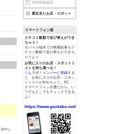
登録情報確認
最近見たお店・スポット
スマートフォン版
クチコミ数順で並び替えができ
ちゃう！
モバイル端末での検索結果もク
チコミ数順で並び替えができち
ゃうよ☆
お気に入りのお店・スポットリ
ストを持ち運べる！
ぐんラボ！メンバーに登録
する
と、お気に入りのお店・スポッ
トリストが作れちゃう。PC・
スマートフォン共通だから、い
つでもどこでもチェックできる
よ♪
https://www.gunlabo.net/
、冷やし