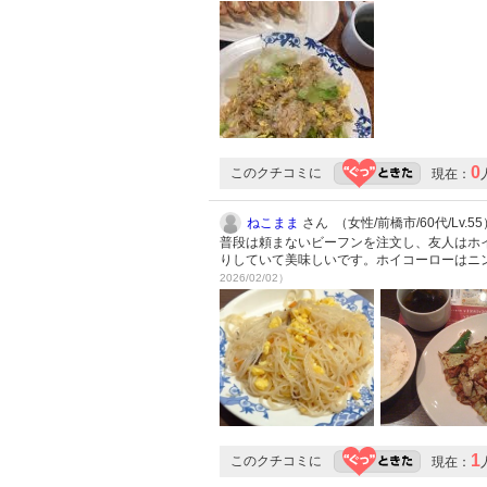
0
このクチコミに
現在：
ねこまま
さん （女性/前橋市/60代/Lv.55
普段は頼まないビーフンを注文し、友人はホ
りしていて美味しいです。ホイコーローはニ
2026/02/02）
1
このクチコミに
現在：