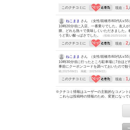
1
このクチコミに
現在：
ねこまま
さん （女性/前橋市/60代/Lv.55
10時20分頃に入店、一番乗りでした。友人
膳、どれも熱々で美味しくいただきました。
うど良い酸っぱさでした。
（投稿:2025/10/28 
2
このクチコミに
現在：
ねこまま
さん （女性/前橋市/60代/Lv.55
10時30分頃に行ったところ駐車場に7台ほ
事前にクーポンコードを調べておいたので餃
稿:2025/09/21 掲載：2025/09/22）
1
このクチコミに
現在：
※クチコミ情報はユーザーの主観的なコメント
これらは投稿時の情報のため、変更になって