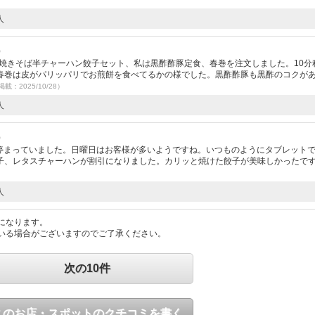
人
）
が焼きそば半チャーハン餃子セット、私は黒酢酢豚定食、春巻を注文しました。10分
春巻は皮がパリッパリでお煎餅を食べてるかの様でした。黒酢酢豚も黒酢のコクが
掲載：2025/10/28）
人
）
ど停まっていました。日曜日はお客様が多いようですね。いつものようにタブレット
子、レタスチャーハンが割引になりました。カリッと焼けた餃子が美味しかったで
人
になります。
いる場合がございますのでご了承ください。
次の10件
このお店・スポットのクチコミを書く