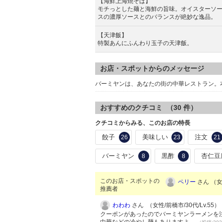
【海鮮上海焼そば】
モチっとした麺と海鮮の旨味。オイスターソ
スの濃厚ソースとのバランスが絶妙な逸品。
【天津飯】
特製あんにふんわり玉子の天津飯。
お店・スポットからのメッセージ
バーミヤンは、あなたの街の中華レストラン。
おすすめのクチコミ （
30
件）
クチコミからみる、このお店の特長
餃子
美味しい
注文
26
23
21
バーミヤン
黒酢
杏仁豆
8
8
このお店・スポットの
ペリー
さん （女性
推薦者
わわわ
さん （女性/前橋市/30代/Lv.55）
クーポンがあったのでバーミヤンラーメンを