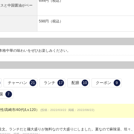
699円（税込）
ースと中国醤油がベー
598円（税込）
本格中華の味わいをぜひお楽しみください。
チャーハン
ランチ
配膳
クーポン
21
17
10
9
腐
7
/高崎市/40代/Lv.120）
(投稿：2022/03/22 掲載：2022/08/22)
注文。ランチだと麺大盛りが無料なので大盛りにしました。夏なので麻辣湯、坦々