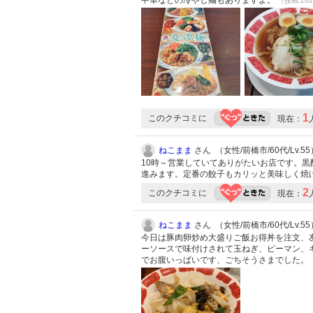
中華などの冷やし麺もありますよ。
（投稿:202
1
このクチコミに
現在：
ねこまま
さん （女性/前橋市/60代/Lv.55
10時～営業していてありがたいお店です。
進みます。定番の餃子もカリッと美味しく焼
2
このクチコミに
現在：
ねこまま
さん （女性/前橋市/60代/Lv.55
今日は豚肉卵炒め大盛りご飯お得丼を注文、
ーソースで味付けされて玉ねぎ、ピーマン、
でお腹いっぱいです、ごちそうさまでした。