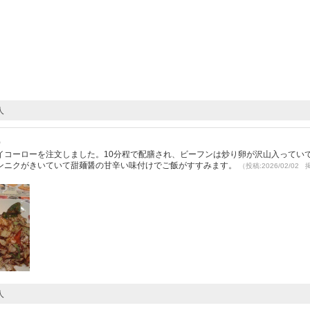
人
）
イコーローを注文しました。10分程で配膳され、ビーフンは炒り卵が沢山入ってい
ンニクがきいていて甜麺醤の甘辛い味付けでご飯がすすみます。
（投稿:2026/02/02
人