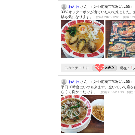
わわわ
さん （女性/前橋市/30代/Lv.55）
33%オフクーポンが出ていたので来ました
鍋も気になります。
（投稿:2025/12/23 掲載：20
1
このクチコミに
現在：
わわわ
さん （女性/前橋市/30代/Lv.55）
平日10時台にいつも来ます。空いていて席
らくて良かったです。
（投稿:2025/11/19 掲載：