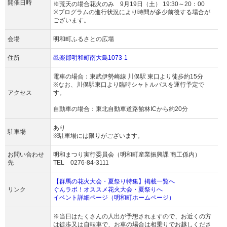
開催日時
※荒天の場合花火のみ 9月19日（土） 19:30～20：00
※プログラムの進行状況により時間が多少前後する場合が
ございます。
会場
明和町ふるさとの広場
住所
邑楽郡明和町南大島1073-1
電車の場合：東武伊勢崎線 川俣駅 東口より徒歩約15分
※なお、川俣駅東口より臨時シャトルバスを運行予定で
アクセス
す。
自動車の場合：東北自動車道路館林ICから約20分
あり
駐車場
※駐車場には限りがございます。
お問い合わせ
明和まつり実行委員会（明和町産業振興課 商工係内）
先
TEL 0276-84-3111
【群馬の花火大会・夏祭り特集】掲載一覧へ
リンク
ぐんラボ！オススメ花火大会・夏祭りへ
イベント詳細ページ（明和町ホームページ）
※当日はたくさんの人出が予想されますので、お近くの方
は徒歩又は自転車で、お車の場合は相乗りでお越しくださ