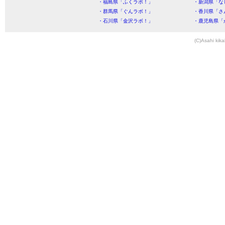
・福島県「ふくラボ！」
・新潟県「な
・群馬県「ぐんラボ！」
・香川県「さ
・石川県「金沢ラボ！」
・鹿児島県「
(C)Asahi kika