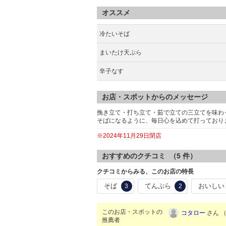
オススメ
冷たいそば
まいたけ天ぷら
辛子なす
お店・スポットからのメッセージ
挽き立て・打ち立て・茹で立ての三立てを味わ
そばになるように、毎日心を込めて打っており
※2024年11月29日閉店
おすすめのクチコミ （
5
件）
クチコミからみる、このお店の特長
そば
てんぷら
おいしい
3
2
このお店・スポットの
コタロー
さん （
推薦者