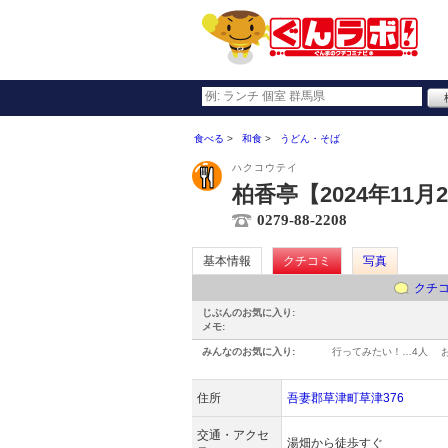
食べる
和食
うどん・そば
ハクコウテイ
柏香亭【2024年11月
0279-88-2208
基本情報
クチコミ
写真
クチ
じぶんのお気に入り:
メモ:
みんなのお気に入り:
行ってみたい！…
4人
住所
吾妻郡草津町草津376
交通・アクセ
湯畑から徒歩すぐ