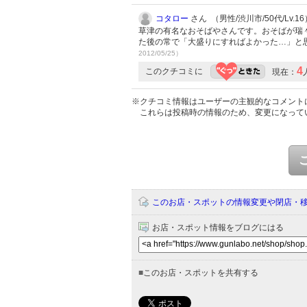
コタロー
さん （男性/渋川市/50代/Lv.16
草津の有名なおそばやさんです。おそばが瑞
た後の常で「大盛りにすればよかった…」と
2012/05/25）
4
このクチコミに
現在：
※クチコミ情報はユーザーの主観的なコメント
これらは投稿時の情報のため、変更になって
このお店・スポットの情報変更や閉店・
お店・スポット情報をブログにはる
■
このお店・スポットを共有する