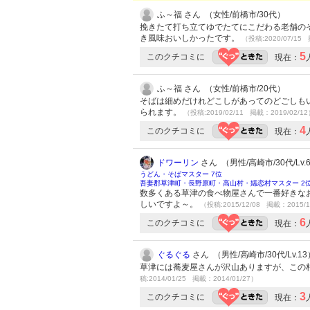
ふ～福 さん （女性/前橋市/30代）
挽きたて打ち立てゆでたてにこだわる老舗の
き風味おいしかったです。
（投稿:2020/07/15 
5
このクチコミに
現在：
ふ～福 さん （女性/前橋市/20代）
そばは細めだけれどこしがあってのどごしもい
られます。
（投稿:2019/02/11 掲載：2019/02/1
4
このクチコミに
現在：
ドワーリン
さん （男性/高崎市/30代/Lv.
うどん・そばマスター 7位
吾妻郡草津町・長野原町・高山村・嬬恋村マスター 2
数多くある草津の食べ物屋さんで一番好きな
しいですよ～。
（投稿:2015/12/08 掲載：2015/1
6
このクチコミに
現在：
ぐるぐる
さん （男性/高崎市/30代/Lv.13
草津には蕎麦屋さんが沢山ありますが、この
稿:2014/01/25 掲載：2014/01/27）
3
このクチコミに
現在：