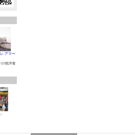
レ アマー
その他洋食
ぃ