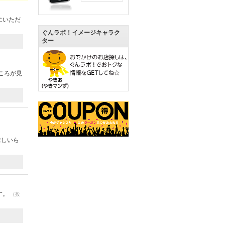
にいただ
ぐんラボ！イメージキャラク
ター
ころが見
味しいら
す。
（投