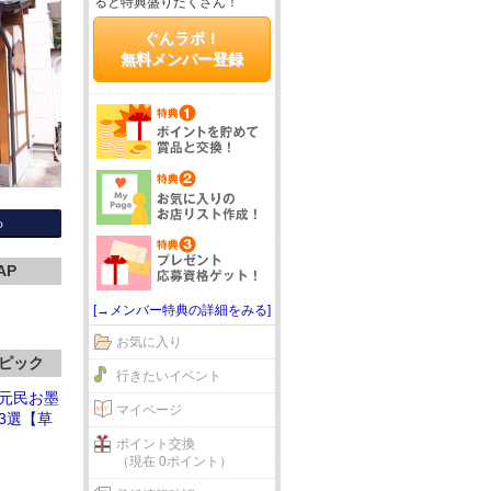
ると特典盛りだくさん！
ぐんラボ！
無料メンバー登録
る
AP
[→メンバー特典の詳細をみる]
お気に入り
ピック
行きたいイベント
元民お墨
マイページ
3選【草
ポイント交換
（現在 0ポイント）