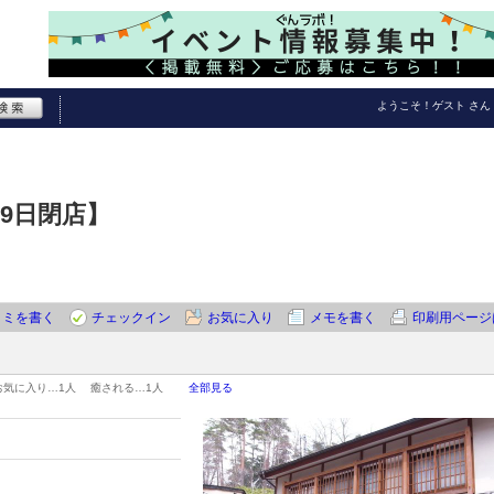
ようこそ！
ゲスト
さん
29日閉店】
コミを書く
チェックイン
お気に入り
メモを書く
印刷用ページ
お気に入り…
1人
癒される…
1人
全部見る