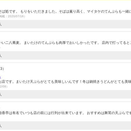
そば処です。 もりをいただきました。そばは薫り高く、マイタケのてんぷらも一緒
掲載：2020/07/16）
人
い二八蕎麦。 まいたけのてんぷらも肉厚でおいしかったです。 店内で打ってると
2）
人
63）
位
お店です。まいたけ天ぷらがとても美味しいんです！冬は鍋焼きうどんがとても美
2/08）
人
）
柏香亭は有名でいつも店の前には行列が出来ています。 おすすめは舞茸の天ぷらで
人