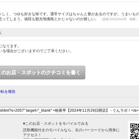
）
々しく、つゆも好きな味です。通常サイズはちゃんと量があるのですが、うまいも
思ってしまう。値段も観光地価格とかじゃないのが嬉しい。
（投稿:2012/04/25 掲載：
人
になります。
いる場合がございますのでご了承ください。
このお店・スポットのクチコミを書く
移転を報告
■
このお店・スポットをモバイルでみる
読取機能付きのモバイルなら、右のバーコードから簡単に
アクセス！