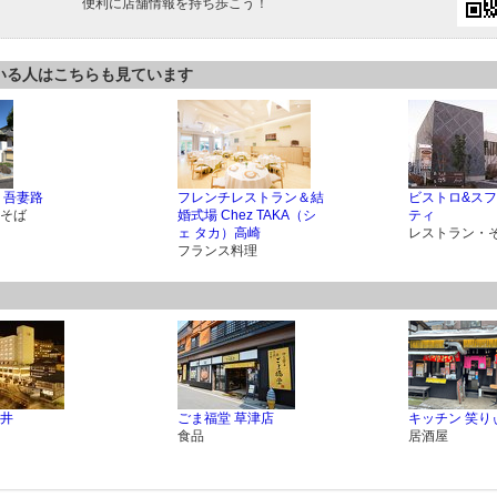
便利に店舗情報を持ち歩こう！
いる人はこちらも見ています
 吾妻路
フレンチレストラン＆結
ビストロ&スフ
そば
婚式場 Chez TAKA（シ
ティ
ェ タカ）高崎
レストラン・
フランス料理
井
ごま福堂 草津店
キッチン 笑り
食品
居酒屋