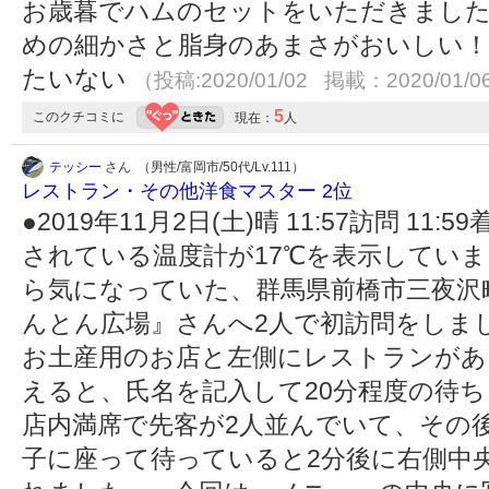
お歳暮でハムのセットをいただきました
めの細かさと脂身のあまさがおいしい！
たいない
（投稿:2020/01/02 掲載：2020/01/0
5
このクチコミに
現在：
人
テッシー
さん （男性/富岡市/50代/Lv.111）
レストラン・その他洋食マスター 2位
●2019年11月2日(土)晴 11:57訪問 11:
されている温度計が17℃を表示していま
ら気になっていた、群馬県前橋市三夜沢町
んとん広場』さんへ2人で初訪問をしまし
お土産用のお店と左側にレストランがあ
えると、氏名を記入して20分程度の待ち
店内満席で先客が2人並んでいて、その後
子に座って待っていると2分後に右側中