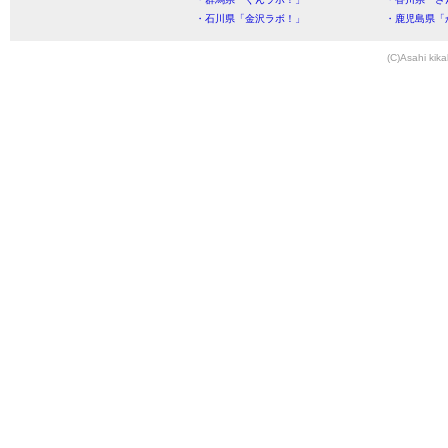
・石川県「金沢ラボ！」
・鹿児島県「
(C)Asahi kika