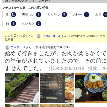
おすすめのクチコミ （
28
件）
クチコミからみる、このお店の特長
豚
美味しい
とんかつ
カレー
お肉
11
8
5
4
4
肉
ヒレカツ
3
3
このお店・スポットの
TAMA1300GT
さん （男性/佐波郡玉村町/30代/Lv.
推薦者
アキジージ
さん （男性/栃木県佐野市/60代/Lv.5）
始めて行きましたが、お肉が柔らかくて
の準備がされていましたので、その前
ませんでした。
（投稿:2026/01/18 掲載：202