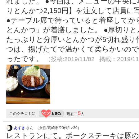
れました。 ●今回は、メニューの中央
りとんかつ2,150円】を注文して店員
●テーブル席で待っていると着座してか
とんかつ」が着膳しました。 ●厚切り
たっぷりと分厚いとんかつが5切れ盛り
つは、揚げたてで温かくて柔らかいので
ったです。
（投稿:2019/11/02 掲載：2019/11
5
このクチコミに
現在：
人
あずき
さん （女性/高崎市/20代/Lv.30）
レストランにて。ポークステーキは豚