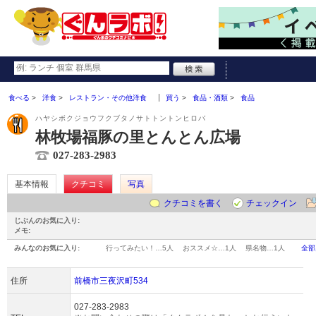
食べる
洋食
レストラン・その他洋食
買う
食品・酒類
食品
ハヤシボクジョウフクブタノサトトントンヒロバ
林牧場福豚の里とんとん広場
027-283-2983
基本情報
クチコミ
写真
クチコミを書く
チェックイン
じぶんのお気に入り:
メモ:
みんなのお気に入り:
行ってみたい！…
5人
おススメ☆…
1人
県名物…
1人
全部
住所
前橋市三夜沢町534
027-283-2983