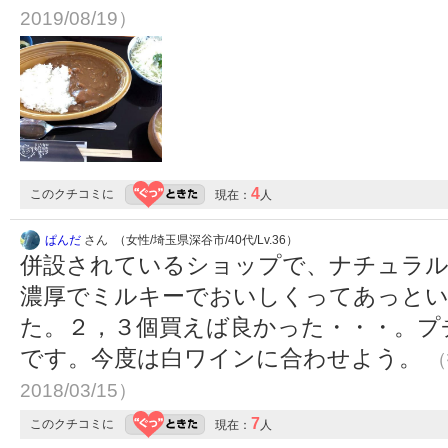
2019/08/19）
4
このクチコミに
現在：
人
ぱんだ
さん （女性/埼玉県深谷市/40代/Lv.36）
併設されているショップで、ナチュラル
濃厚でミルキーでおいしくってあっと
た。２，３個買えば良かった・・・。プ
です。今度は白ワインに合わせよう。
（
2018/03/15）
7
このクチコミに
現在：
人