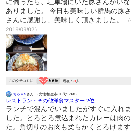
に伺ったら、駐車場にいた豚さんがいな
ありました。 今日も美味しい群馬の豚
さんに感謝し、美味しく頂きました。
（
2019/09/02）
5
このクチコミに
現在：
人
ちゃｎa
さん （女性/桐生市/10代/Lv.68）
レストラン・その他洋食マスター 2位
ランチで混んでいましたがすぐに入れ
した。とろとろ煮込まれたカレーは肉の
た。角切りのお肉も柔らかくとろけま