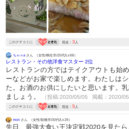
3
このクチコミに
現在：
人
ちゃｎa
さん （女性/桐生市/20代/Lv.68）
レストラン・その他洋食マスター 2位
レストランの方ではテイクアウトも始
ーなどがお家で楽しめます。わたしは
た。お酒のお供にしたいと思います。乳
ましょう。
（投稿:2020/05/05 掲載：2020/05
5
このクチコミに
現在：
人
mon
さん （女性/前橋市/30代/Lv.26）
先日、最強大食い王決定戦2020を見た