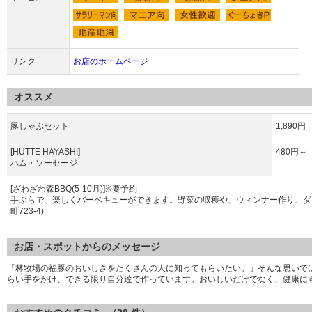
リンク
お店のホームページ
オススメ
豚しゃぶセット
1,890円
[HUTTE HAYASHI]
480円～
ハム・ソーセージ
[ざわざわ森BBQ(5-10月)]※要予約
手ぶらで、楽しくバーベキューができます。野菜の収穫や、ウィンナー作り、ダ
町723-4)
お店・スポットからのメッセージ
「林牧場の福豚のおいしさをたくさんの人に知ってもらいたい。」そんな思いで
らい手をかけ、できる限り自分達で作っています。おいしいだけでなく、健康に