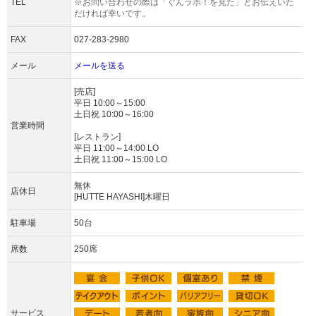
TEL
※お問い合わせの際は「ぐんラボ！を見た」とお伝えいた
だければ幸いです。
FAX
027-283-2980
メール
メールを送る
[売店]
平日 10:00～15:00
土日祝 10:00～16:00
営業時間
[レストラン]
平日 11:00～14:00 LO
土日祝 11:00～15:00 LO
無休
店休日
[HUTTE HAYASHI]木曜日
駐車場
50台
席数
250席
サービス