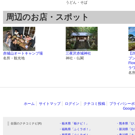
うどん・そば
周辺のお店・スポット
赤城山オートキャンプ場
三夜沢赤城神社
【2
名所・観光地
神社・仏閣
プン
Fl
ラ
名
ホーム
サイトマップ
ログイン
クチコミ投稿
プライバシーポ
Goog
全国のクチコミナビ(R)
・栃木県「栃ナビ！」
・熊本県「ひ
・福島県「ふくラボ！」
・新潟県「な
・群馬県「ぐんラボ！」
・香川県「さ