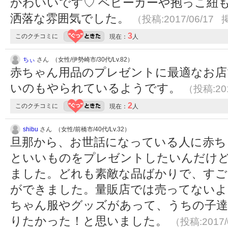
かわいいです♡ ベビーカーや抱っこ紐
洒落な雰囲気でした。
（投稿:2017/06/17 
3
このクチコミに
現在：
人
ちぃ
さん （女性/伊勢崎市/30代/Lv.82）
赤ちゃん用品のプレゼントに最適なお店
いのもやられているようです。
（投稿:201
2
このクチコミに
現在：
人
shibu
さん （女性/前橋市/40代/Lv.32）
旦那から、お世話になっている人に赤ち
といいものをプレゼントしたいんだけ
ました。どれも素敵な品ばかりで、すご
ができました。量販店では売ってないよ
ちゃん服やグッズがあって、うちの子達
りたかった！と思いました。
（投稿:2017/