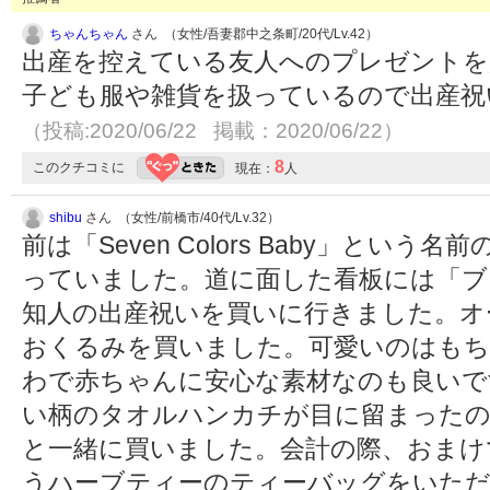
ちゃんちゃん
さん （女性/吾妻郡中之条町/20代/Lv.42）
出産を控えている友人へのプレゼントを
子ども服や雑貨を扱っているので出産祝
（投稿:2020/06/22 掲載：2020/06/22）
8
このクチコミに
現在：
人
shibu
さん （女性/前橋市/40代/Lv.32）
前は「Seven Colors Baby」とい
っていました。道に面した看板には「ブ
知人の出産祝いを買いに行きました。オ
おくるみを買いました。可愛いのはもち
わで赤ちゃんに安心な素材なのも良いで
い柄のタオルハンカチが目に留まった
と一緒に買いました。会計の際、おまけ
うハーブティーのティーバッグをいた