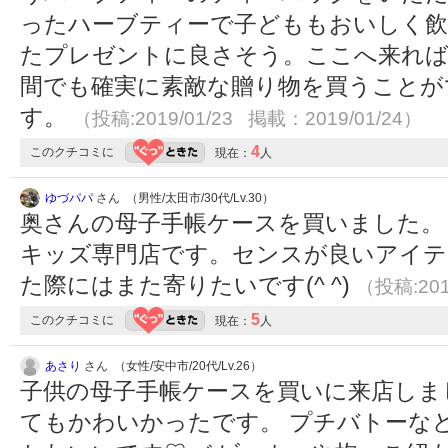
ったハーブティーで子どももおいしく
たプレゼントに良さそう。ここへ来れば
間でも確実に素敵な贈り物を買うことが
す。
（投稿:2019/01/23 掲載：2019/01/24）
4
このクチコミに
現在：
人
ゆづパパ
さん （男性/太田市/30代/Lv.30）
奥さんの母子手帳ケースを買いました。
キッズ専門店です。センスが良いアイテ
た際にはまた寄りたいです(^ ^)
（投稿:201
5
このクチコミに
現在：
人
あさり
さん （女性/安中市/20代/Lv.26）
子供の母子手帳ケースを買いに来店しました
てもかわいかったです。 プチバトーな