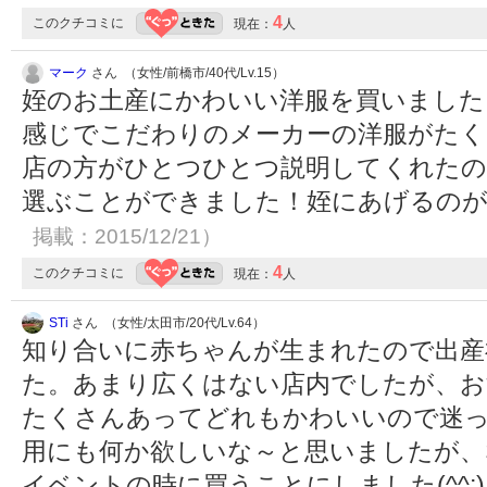
4
このクチコミに
現在：
人
マーク
さん （女性/前橋市/40代/Lv.15）
姪のお土産にかわいい洋服を買いました
感じでこだわりのメーカーの洋服がたく
店の方がひとつひとつ説明してくれたの
選ぶことができました！姪にあげるのが
掲載：2015/12/21）
4
このクチコミに
現在：
人
STi
さん （女性/太田市/20代/Lv.64）
知り合いに赤ちゃんが生まれたので出産
た。あまり広くはない店内でしたが、お
たくさんあってどれもかわいいので迷
用にも何か欲しいな～と思いましたが、
イベントの時に買うことにしました(^^;