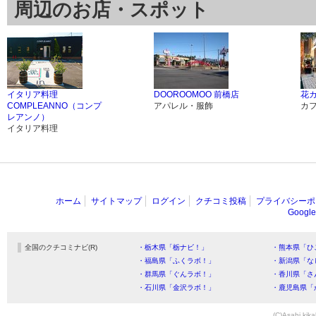
周辺のお店・スポット
イタリア料理
DOOROOMOO 前橋店
花
COMPLEANNO（コンプ
アパレル・服飾
カ
レアンノ）
イタリア料理
ホーム
サイトマップ
ログイン
クチコミ投稿
プライバシーポ
Goog
全国のクチコミナビ(R)
・栃木県「栃ナビ！」
・熊本県「ひ
・福島県「ふくラボ！」
・新潟県「な
・群馬県「ぐんラボ！」
・香川県「さ
・石川県「金沢ラボ！」
・鹿児島県「
(C)Asahi kika