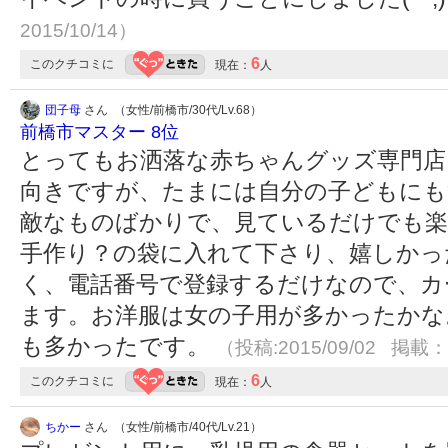
2015/10/14）
6
このクチコミに
現在：
人
団子母
さん （女性/前橋市/30代/Lv.68）
前橋市マスター 8位
とってもお洒落な赤ちゃんグッズ専門店
向きですが、たまには自分の子どもにも
敵なものばかりで、見ているだけでも楽
手作り？の袋に入れて下さり、嬉しかっ
く、電話番号で登録するだけなので、カ
ます。お洋服は女の子用が多かったかな
も多かったです。
（投稿:2015/09/02 掲載：2
6
このクチコミに
現在：
人
ちかー
さん （女性/前橋市/40代/Lv.21）