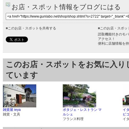
お店・スポット情報をブログにはる
■
このお店・スポットを共有する
■
このお店・スポッ
読取機能付きのモバ
アクセス！
便利に店舗情報を持
このお店・スポットをお気に入り
ています
雑貨屋 ieya
ポタジェ・レストラン マ
イ
雑貨・文具
ルシェ
ビ
フランス料理
イ