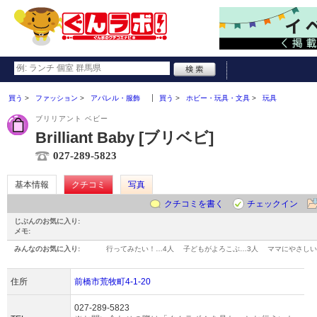
買う
ファッション
アパレル・服飾
買う
ホビー・玩具・文具
玩具
ブリリアント ベビー
Brilliant Baby [ブリベビ]
027-289-5823
基本情報
クチコミ
写真
クチコミを書く
チェックイン
じぶんのお気に入り:
メモ:
みんなのお気に入り:
行ってみたい！…
4人
子どもがよろこぶ…
3人
ママにやさしい
住所
前橋市荒牧町4-1-20
027-289-5823