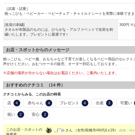
［試着・試乗］
抱っこひも・ベビーカー・ベビーチェア・チャイルドシートを実際に体験できま
[名前の刺繍]
300円
タオルや布製品のものには、ひらがな・アルファベットで名前を刺
繍いたします。プレゼントに最適です♪
お店・スポットからのメッセージ
抱っこひも、ベビー服、おもちゃなど子育てが楽しくなるベビー用品のセレクト
声がけください。おむつケーキの販売、オーダー対応もしております。
※店舗の場所が分からない場合はお電話ください。ご案内いたします。
おすすめのクチコミ （
14
件）
クチコミからみる、このお店の特長
店
赤ちゃん
プレゼント
出産
可愛い
4
4
4
3
祝い
安心
2
2
このお店・スポットの
＿|￣|○
さん （女性/前橋市/40代/Lv.29）
(投稿：2012
推薦者