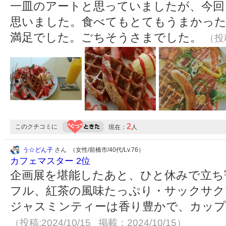
一皿のアートと思っていましたが、今回
思いました。食べてもとてもうまかった
満足でした。ごちそうさまでした。
（投稿
2
このクチコミに
現在：
人
う☆どん子
さん （女性/前橋市/40代/Lv.76）
カフェマスター 2位
企画展を堪能したあと、ひと休みで立ち
フル、紅茶の風味たっぷり・サックサク
ジャスミンティーは香り豊かで、カッ
（投稿:2024/10/15 掲載：2024/10/15）