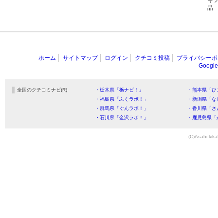
ギ
品
ホーム
サイトマップ
ログイン
クチコミ投稿
プライバシーポ
Goog
全国のクチコミナビ(R)
・栃木県「栃ナビ！」
・熊本県「ひ
・福島県「ふくラボ！」
・新潟県「な
・群馬県「ぐんラボ！」
・香川県「さ
・石川県「金沢ラボ！」
・鹿児島県「
(C)Asahi kika