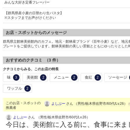
みんな大好き定番フレーバー
【群馬県産小麦の日替わり生パスタ】
※スタッフまでお声がけください
お店・スポットからのメッセージ
群馬県立館林美術館内のカフェ。地元・館林産ブランド《百年小麦》など、地元
プレートをご提供しています。館林美術館の美しい景観とともにゆったりとした
おすすめのクチコミ （
3
件）
クチコミからみる、このお店の特長
味
美術館
メニュー
食紅
ソーセージ
3
2
2
2
ワッフル
2
このお店・スポットの
よしぶー
さん （男性/栃木県佐野市/60代/Lv.26）
推薦者
よしぶー
さん （男性/栃木県佐野市/60代/Lv.26）
今日は、美術館に入る前に、食事に来ま