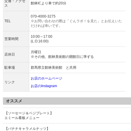
交通・アクセ
館林ICより車で約20分
ス
070-4000-3275
TEL
※お問い合わせの際は「ぐんラボ！を見た」とお伝えいた
だければ幸いです。
10:00～17:00
営業時間
(L.O.16:00)
月曜日
店休日
※その他、館林美術館の開館日に準ずる
駐車場
群馬県立館林美術館 と共用
お店のホームページ
リンク
お店のInstagram
オススメ
【ソーセージ＆ベジプレート】
エミール看板メニュー
【バナナキャラメルナッツ】