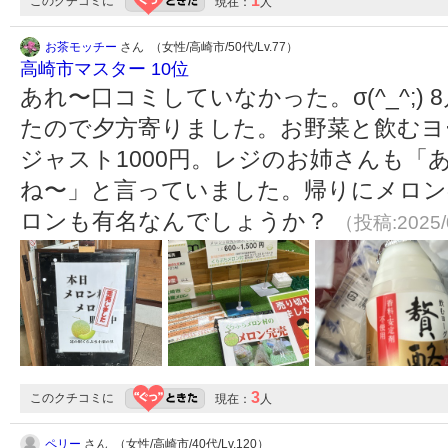
1
このクチコミに
現在：
人
お茶モッチー
さん （女性/高崎市/50代/Lv.77）
高崎市マスター 10位
あれ〜口コミしていなかった。σ(^_^;)
たので夕方寄りました。お野菜と飲むヨ
ジャスト1000円。レジのお姉さんも「
ね〜」と言っていました。帰りにメロン
ロンも有名なんでしょうか？
（投稿:2025/
3
このクチコミに
現在：
人
ペリー
さん （女性/高崎市/40代/Lv.120）