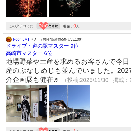
0
このクチコミに
現在：
人
Pooh 5MT
さん （男性/高崎市/50代/Lv.130）
ドライブ・道の駅マスター 9位
高崎市マスター 6位
地場野菜や土産を求めるお客さんで今日
産のぶなしめじも並んでいました。202
介企画展も健在♬
（投稿:2025/11/30 掲載：2