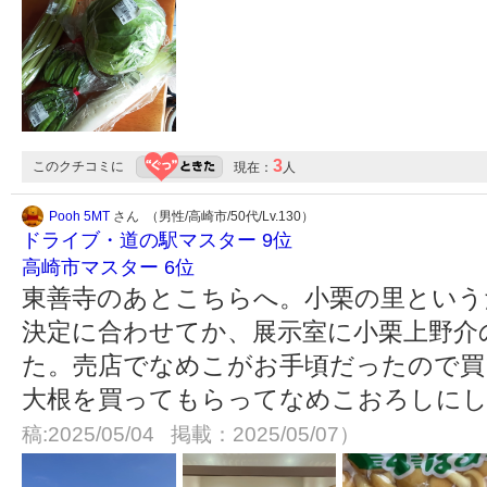
3
このクチコミに
現在：
人
Pooh 5MT
さん （男性/高崎市/50代/Lv.130）
ドライブ・道の駅マスター 9位
高崎市マスター 6位
東善寺のあとこちらへ。小栗の里という
決定に合わせてか、展示室に小栗上野介
た。売店でなめこがお手頃だったので買
大根を買ってもらってなめこおろしに
稿:2025/05/04 掲載：2025/05/07）