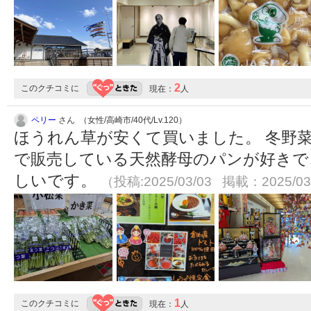
2
このクチコミに
現在：
人
ペリー
さん （女性/高崎市/40代/Lv.120）
ほうれん草が安くて買いました。 冬野
で販売している天然酵母のパンが好きで
しいです。
（投稿:2025/03/03 掲載：2025/03
1
このクチコミに
現在：
人