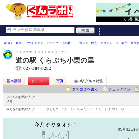
遊ぶ
観光・アウトドア
ドライブ・道の駅
遊ぶ
観光・アウトドア
名所・観光
ミチノエキ クラブチオグリノサト
道の駅 くらぶち小栗の里
027-384-8282
基本情報
クチコミ
写真
道の駅グルメ特集
クチコミを書く
チェックイン
じぶんのお気に入り:
メモ:
みんなのお気に入り:
ひとりで…
1人
行ってみたい！…
1人
行きつけ…
1人
05月31日(火