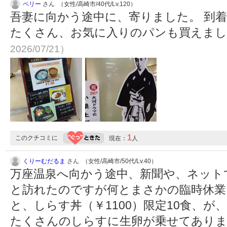
ペリー
さん （女性/高崎市/40代/Lv.120）
吾妻に向かう途中に、寄りました。 到
たくさん、お気に入りのパンも買えま
2026/07/21）
1
このクチコミに
現在：
人
くりーむだるま
さん （女性/高崎市/50代/Lv.40）
万座温泉へ向かう途中、新聞や、ネット
と訪れたのですが何とまさかの臨時休業
と、しらす丼（￥1100）限定10食、
たくさんのしらすに生卵が乗せてあり