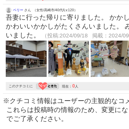
ペリー
さん （女性/高崎市/40代/Lv.120）
吾妻に行った帰りに寄りました。 かか
かわいいかかしがたくさんいました。 
いました。
（投稿:2024/09/18 掲載：2024/09
0
このクチコミに
現在：
人
※クチコミ情報はユーザーの主観的なコ
これらは投稿時の情報のため、変更に
でご了承ください。