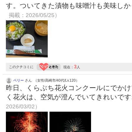
す。ついてきた漬物も味噌汁も美味し
掲載：2026/05/25）
3
このクチコミに
現在：
人
ペリー
さん （女性/高崎市/40代/Lv.120）
昨日、くらぶち花火コンクールにでかけ
く花火は、空気が澄んでいてきれいで
2026/03/02）