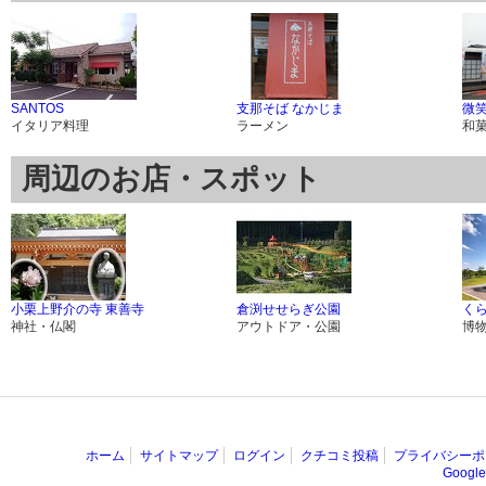
SANTOS
支那そば なかじま
微
イタリア料理
ラーメン
和
周辺のお店・スポット
小栗上野介の寺 東善寺
倉渕せせらぎ公園
く
神社・仏閣
アウトドア・公園
博
ホーム
サイトマップ
ログイン
クチコミ投稿
プライバシーポ
Goog