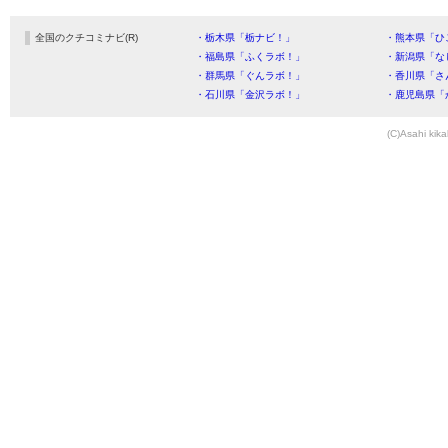
全国のクチコミナビ(R)
・栃木県「栃ナビ！」
・熊本県「ひ
・福島県「ふくラボ！」
・新潟県「な
・群馬県「ぐんラボ！」
・香川県「さ
・石川県「金沢ラボ！」
・鹿児島県「
(C)Asahi kika