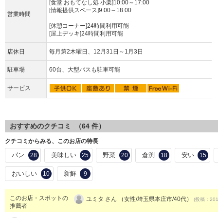
[食堂 おもてなし処 小栗]10:00～17:00
[情報提供スペース]9:00～18:00
営業時間
[休憩コーナー]24時間利用可能
[屋上デッキ]24時間利用可能
店休日
毎月第2木曜日、12月31日～1月3日
駐車場
60台、大型バスも駐車可能
サービス
おすすめのクチコミ （
64
件）
クチコミからみる、このお店の特長
パン
美味しい
野菜
倉渕
安い
28
25
20
18
15
おいしい
新鮮
10
9
このお店・スポットの
ユミタ さん （女性/埼玉県本庄市/40代）
(投稿：2014
推薦者