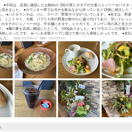
 11:19着皿。 ●今回は、店員に確認したお勧めの【松の実とホタテの大葉ジェノベーゼパスタ
許可を頂きました。 ●カウンター席でお冷やを飲みながら待っていると19後に発注した
。 ●パスタランチは、パン、スープ、野菜サラダがついています。 ●先ずは、野菜
胡瓜、ミニトマト、大根、パプリカ等の野菜が鮮やかに盛り付けてあり、甘いドレッ
実とホタテのジェノベーゼは、中太麺にホタテ、ジャガイモ、インゲン等の具と甘さ
。 ●麺の量を店員に確認したところ、100gありました。 ●トウモロコシの冷製ス
味しかったです。 ●パンを冷製スープに浸けて食べたら美味しかったです。 ●支払
ました。
（投稿:2023/09/13 掲載：2023/09/13）
人