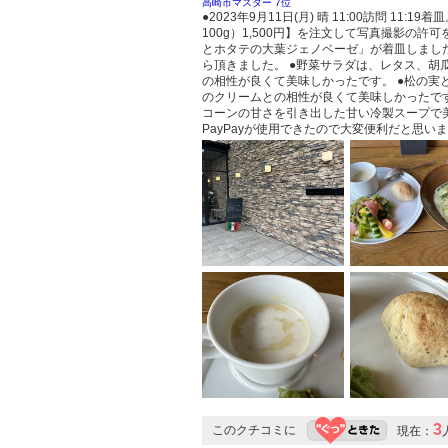
高崎市マスター 7位
●2023年9月11日(月) 晴 11:00訪問
100g）1,500円】を注文して写真撮影の
とホタテの大葉ジェノベーゼ」が着皿しました
ら頂きました。 ●野菜サラダは、レタス、
の相性が良くて美味しかったです。 ●松の
のクリームとの相性が良くて美味しかったです
コーンの甘さを引き出した甘い冷製スープで美
PayPayが使用できたので大変便利だと思い
3
このクチコミに
現在：