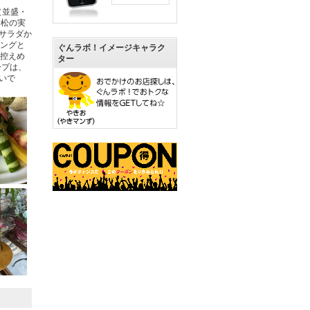
（並盛・
「松の実
サラダか
シングと
ぐんラボ！イメージキャラク
が控えめ
ター
ープは、
いで