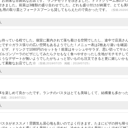
、お洒落な雰囲気なお店です。 ランチセットを頂きました。トマトクリーム系のパ
付きました。前菜は3種類の盛り合わせでした。どれも盛り付けが綺麗で、とても美
ども用の取り皿とフォークスプーンも貸してもらえたので良かったです。
（投稿:2020/
人
も待っている程でした。個室に案内されて落ち着ける空間でしたし、途中で店員さ
たです☆ガラス張りの広い空間もあるようでした！メニュー表は2枚あり違いを確認
ピザ、ドリンクで1080円のセットを！前菜はキッシュやサラダ、思い切ってサル
ゴルゴンゾーラのピザにしてみたらクセもなく食べやすかったし生地がモチモチし
ようなデザートが無いようでしたがちょっと甘いものも注文できると更に嬉しいか
して素敵なお店でした☆
（投稿:2019/07/25 掲載：2019/07/25）
人
事を楽しめて良かったです。ランチのパスタはとても美味しくて、結構量も多かっ
 掲載：2019/07/22）
人
パスタがオススメ！雰囲気も居心地も良いのでよく行きます。たまにピザの持ち帰