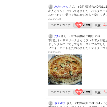
みみちゃん
さん （女性/高崎市/40代/Lv.
友人とランチに行ってきました。パスタコー
ルだったので周りを気にせず友人と楽しく過
2021/04/26）
4
このクチコミに
現在：
だい
さん （男性/前橋市/20代/Lv.3）
本日はミッサマリーナさんにランチでお邪魔
ドリンクがついてとてもリーズナブルでした
フライドポテトをたのみました！テイクアウ
2020/04/20）
5
このクチコミに
現在：
ポテポテ
さん （女性/渋川市/30代/Lv.35