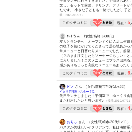
平日ランチに行ってきました。半個室もあり
文し、セットで前菜、ドリンク、デザートが
たです。 小さな子どもも一緒でしたが、子
載：2020/01/07）
5
このクチコミに
現在：
ｶﾚｲ さん （女性/高崎市/30代）
友人とランチへ！オープンすぐに入店…何組
の様子を気にかけてくださって居心地良かっ
常メニューと日替わりメニューでした。前菜、
（？のまま注文したらソーセージらしい）と
に入りました！このメニューにプラス出来る
感がありちょっと高級なメニューもあったり
6
このクチコミに
現在：
ピノ
さん （女性/前橋市/40代/Lv.62）
イタリア料理マスター 7位
先日ランチしました！半個室で、ゆっくり食
また利用したいと思います♪
（投稿:2019/07/21
4
このクチコミに
現在：
おりぃ
さん （女性/高崎市/20代/Lv.11）
パスタが美味しいイタリアンで、私は海鮮系