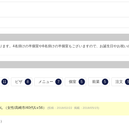
ります。4名掛けの半個室や8名掛けの半個室もございますので、お誕生日やお祝い
ピザ
メニュー
個室
前菜
注文
11
8
7
5
5
ん （女性/高崎市/40代/Lv.56）
(投稿：2018/02/22 掲載：2018/05/15)
1）