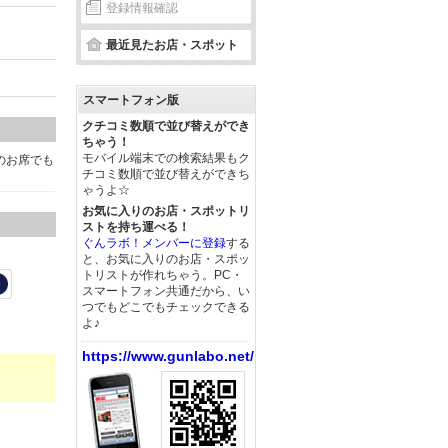
登録情報確認
最近見たお店・スポット
スマートフォン版
クチコミ数順で並び替えができ
ちゃう！
モバイル端末での検索結果もク
のお席でも
チコミ数順で並び替えができち
ゃうよ☆
お気に入りのお店・スポットリ
ストを持ち運べる！
ぐんラボ！メンバーに登録
する
と、お気に入りのお店・スポッ
トリストが作れちゃう。PC・
5
スマートフォン共通だから、い
つでもどこでもチェックできる
よ♪
https://www.gunlabo.net/