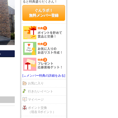
ると特典盛りだくさん！
ぐんラボ！
無料メンバー登録
る
[→メンバー特典の詳細をみる]
お気に入り
行きたいイベント
マイページ
ポイント交換
（現在 0ポイント）