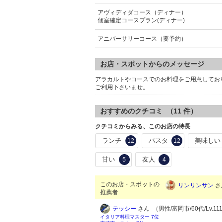
アヴィディダコース（ディナー）
個室確定コースプラン(ディナー)
アニバーサリーコース（要予約）
お店・スポットからのメッセージ
アラカルトやコースでのお料理をご用意してお
ご利用下さいませ。
おすすめのクチコミ （
11
件）
クチコミからみる、このお店の特長
ランチ
パスタ
美味しい
12
12
甘い
友人
5
4
このお店・スポットの
リンリンサン
さ
推薦者
テッシー
さん （男性/富岡市/60代/Lv.11
イタリア料理マスター 7位