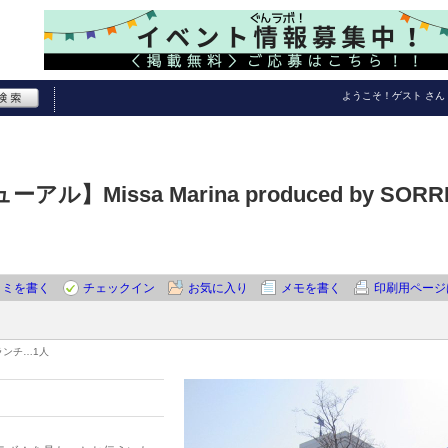
ようこそ！
ゲスト
さん
ル】Missa Marina produced by SORR
コミを書く
チェックイン
お気に入り
メモを書く
印刷用ページ
ランチ…
1人