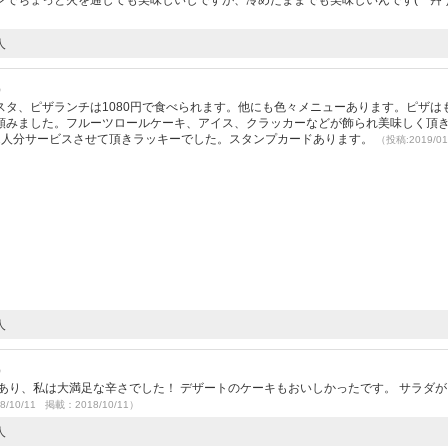
でちょっと火を通しても美味しいしですが、冷めたままでも美味しいんです( *´艸`
人
）
タ、ピザランチは1080円で食べられます。他にも色々メニューあります。ピザは
頼みました。フルーツロールケーキ、アイス、クラッカーなどが飾られ美味しく頂
2人分サービスさせて頂きラッキーでした。スタンプカードあります。
（投稿:2019/0
人
）
あり、私は大満足な辛さでした！ デザートのケーキもおいしかったです。 サラダ
8/10/11 掲載：2018/10/11）
人