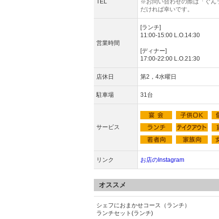
TEL
※お問い合わせの際は「ぐん
だければ幸いです。
[ランチ]
11:00-15:00 L.O.14:30
営業時間
[ディナー]
17:00-22:00 L.O.21:30
店休日
第2，4水曜日
駐車場
31台
サービス
リンク
お店のInstagram
オススメ
シェフにおまかせコース（ランチ）
ランチセット(ランチ)