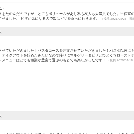
11）
スをたのんだのですが、とてもボリュームがあり私も友人も大満足でした。半個室
ごせました。 ビザが気になるので次はピザを食べに行きます。
（投稿:2021/04/25 掲
人
させていただきました！パスタコースを注文させていただきました！パスタ以外に
！テイクアウトを始めたみたいなので帰りにマルゲリータピザとひとくちロースト
トメニューはとても種類が豊富で選ぶのもとても楽しかったです！
（投稿:2020/04/1
人
）