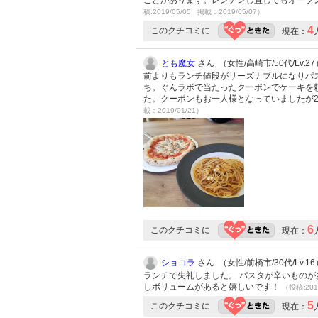
ことがあります。レンチンし直してもオーブン
稿:2019/05/05 掲載：2019/05/07）
4
このクチコミに
現在：
とも魔女
さん （女性/高崎市/50代/Lv.27
前よりもランチ値段がリーズナブルになりパス
ち。ぐんラボで当たったクーポンでケーキを
た。クーポンもお一人様となっていましたが
載：2019/01/21）
6
このクチコミに
現在：
ショコラ
さん （女性/前橋市/30代/Lv.16
ランチで失礼しました。 パスタが辛いものが
しボリュームがあると嬉しいです！
（投稿:201
5
このクチコミに
現在：