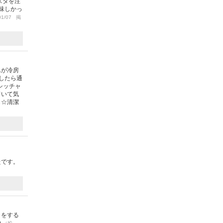
スタを注
味しかっ
01/07 掲
んが冷房
したら通
シッチャ
ていて気
も☆清潔
たです。
りをする