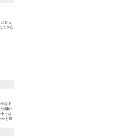
遊ばせら
にできた
小学校中
。公園の
の小さな
便座を持