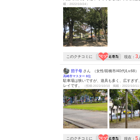
載：2022/10/24）
3
このクチコミに
現在：
団子母
さん （女性/前橋市/40代/Lv.68）
高崎市マスター 8位
駐車場は狭いですが、遊具も多く、広すぎず
レイです。
（投稿:2022/10/10 掲載：2022/10/1
5
このクチコミに
現在：