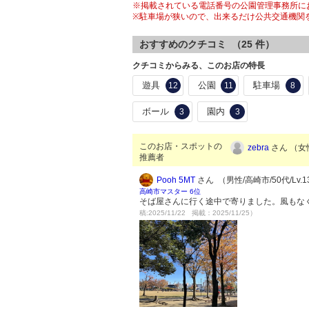
※掲載されている電話番号の公園管理事務所にお電
※駐車場が狭いので、出来るだけ公共交通機関
おすすめのクチコミ （
25
件）
クチコミからみる、このお店の特長
遊具
公園
駐車場
12
11
8
ボール
園内
3
3
このお店・スポットの
zebra
さん （女性
推薦者
Pooh 5MT
さん （男性/高崎市/50代/Lv.1
高崎市マスター 6位
そば屋さんに行く途中で寄りました。風もな
稿:2025/11/22 掲載：2025/11/25）