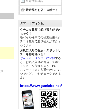
登録情報確認
。
最近見たお店・スポット
スマートフォン版
クチコミ数順で並び替えができ
ちゃう！
モバイル端末での検索結果もク
チコミ数順で並び替えができち
ゃうよ☆
お気に入りのお店・スポットリ
ストを持ち運べる！
ぐんラボ！メンバーに登録
する
と、お気に入りのお店・スポッ
トリストが作れちゃう。PC・
スマートフォン共通だから、い
（投
つでもどこでもチェックできる
よ♪
https://www.gunlabo.net/