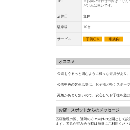
TEL
※お問い合わせの際は「ぐん
だければ幸いです。
店休日
無休
駐車場
10台
サービス
オススメ
公園をぐるっと囲むように様々な遊具があり、
公園中央の芝生広場は、お子様と軽くスポー
死角があまり無いので、安心してお子様を遊
お店・スポットからのメッセージ
区画整理の際、近隣の方々向けの公園として設
ます。遊具が混み合う時は順番にご利用くださ