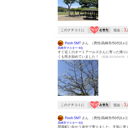
3
このクチコミに
現在：
Pooh 5MT
さん （男性/高崎市/50代/Lv.1
高崎市マスター 6位
すぐ近くのオートアールズさんに寄った帰り
くも咲き始めていました！
（投稿:2023/04/09 
3
このクチコミに
現在：
Pooh 5MT
さん （男性/高崎市/50代/Lv.1
高崎市マスター 6位
問屋町に向かう途中で寄りました。天気に恵