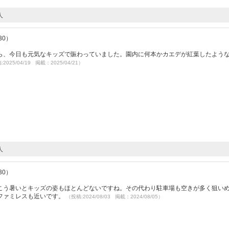
人
30）
ら、今日も元気なキッズで賑わっていました。園内に何本かカエデが紅葉したよう
2025/04/19 掲載：2025/04/21）
人
30）
こう暑いとキッズの姿もほとんどないですね。その代わり駐車場も空きが多く狙い
ファミレスも近いです。
（投稿:2024/08/03 掲載：2024/08/05）