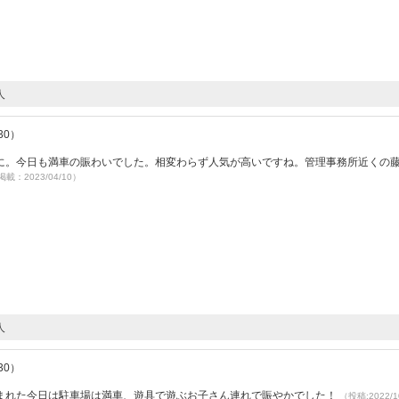
人
30）
に。今日も満車の賑わいでした。相変わらず人気が高いですね。管理事務所近くの
掲載：2023/04/10）
人
30）
まれた今日は駐車場は満車、遊具で遊ぶお子さん連れで賑やかでした！
（投稿:2022/1