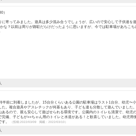
30）
りに寄ってみました。遊具は多少混み合うでしょうが、広いので安心して子供達を
気かな？以前は周りが路駐だらけだったように思いますが、今では駐車場があちこち
9）
人
時半前に到着しましたが、15台分くらいある公園の駐車場はラスト1台分、幼児〜
した。複合遊具やアスレチックが何基もあり、子ども達も分散して遊んでいました
山あるので、親も安心して遊ばせられる環境です。公園内のトイレも清潔で、幼児
で完備、子どもが○○ちゃん用のトイレと水道がある！と歓喜していました。幼児用
です。
（投稿:2022/03/09 掲載：2022/03/10）
人