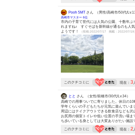
Pooh 5MT
さん （男性/高崎市/50代/Lv.1
高崎市マスター 6位
市内の子育て世代には人気の公園、十数年ぶ
れますね♪ すぐそばを新幹線が通るのも人
ようです！
（投稿:2022/07/17 掲載：2022/07/1
3
このクチコミに
現在：
とと
さん （女性/前橋市/30代/Lv.34）
高崎での用事ついでに寄りました。休日の10
学年くらいの子どもたちが元気に遊んでいま
周辺にはテイクアウトできる飲食店なども沢
お尻用の個室トイレや低い位置の手洗い場ま
ち歩いている身としては大変ありがたい施設
2
このクチコミに
現在：