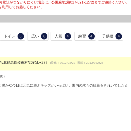
話がつながりにくい場合は、公園緑地課(027-321-1272)までご連絡ください
を利用してお越しください。
トイレ
広い
人気
練習
子供達
6
6
4
4
4
/北群馬郡榛東村/20代/Lv.27）
(投稿：2012/04/22 掲載：2012/08/02)
30）
く暖かな今日は元気に遊ぶキッズがいっぱい。園内の木々の紅葉もきれいでした♬