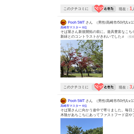
1
このクチコミに
現在：
Pooh 5MT
さん （男性/高崎市/50代/Lv.1
高崎市マスター 6位
そば屋さん新規開拓の前に。遊具豊富なこち
新緑とのコントラストがきれいでした♬
（投稿:
3
このクチコミに
現在：
Pooh 5MT
さん （男性/高崎市/50代/Lv.1
高崎市マスター 6位
そば屋さんに向かう途中で寄りました。毎日
木陰があちこちにあってファストフード店や