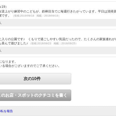
.19）
在逆上がり練習中のこどもが、鉄棒目当てに毎週行きたがっています。平日は清掃
潔です。
（投稿:2019/09/18 掲載：2019/09/19）
人
に入りの公園です♪ くもりで過ごしやすい気温だったので、たくさんの家族連れが
も喜んで遊びました♪
（投稿:2018/09/23 掲載：2018/09/25）
人
になります。
いる場合がございますのでご了承ください。
次の10件
このお店・スポットのクチコミを書く
移転を報告