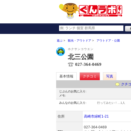
遊ぶ
観光・アウトドア
アウトドア・公園
ホクサンコウエン
北三公園
027-364-0469
基本情報
クチコミ
写真
クチ
じぶんのお気に入り:
メモ:
みんなのお気に入り:
行ってみたい！…
1人
住所
高崎市緑町1-21
027-364-0469