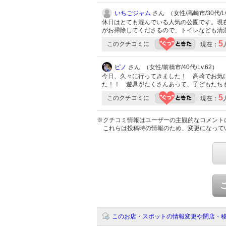
いちごジャム
さん （女性/高崎市/30代/Lv
休日はとても混んでいる人気の公園です。現
がお掃除してくださるので、トイレなども清
5
このクチコミに
現在：
ピノ
さん （女性/前橋市/40代/Lv.62）
今日、久々に行ってきました！ 高崎でお気
た！！ 遊具がたくさんあって、子どもたち
5
このクチコミに
現在：
※クチコミ情報はユーザーの主観的なコメント
これらは投稿時の情報のため、変更になって
このお店・スポットの情報変更や閉店・