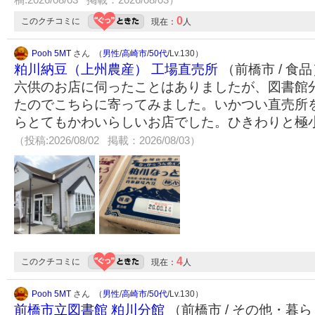
0
このクチコミに
現在：
人
Pooh 5MT
さん （
男性
/
高崎市
/
50代
/Lv.130）
粕川納豆（上州農産） 工場直売所
（前橋市 / 食品
六供のお店に伺ったことはありましたが、図書館
たのでこちらに寄ってみました。いかつい直売所
らとてもかわいらしいお店でした。ひきわりと極
（投稿:2026/08/02 掲載：2026/08/03）
4
このクチコミに
現在：
人
Pooh 5MT
さん （
男性
/
高崎市
/
50代
/Lv.130）
前橋市立図書館 粕川分館
（前橋市 / その他・暮