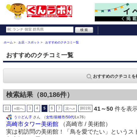
ホーム
お店・スポット
おすすめのクチコミ一覧
おすすめのクチコミ一覧
おすすめのクチコミを
検索結果（80,186件）
41～50
件を表示 
[1]
3
4
5
6
7
[8019]
«前へ
次へ»
う☆どん子
さん （
女性
/
前橋市
/
50代
/Lv.76）
高崎市タワー美術館
（高崎市 / 美術館）
実は初訪問の美術館！「鳥を愛でたい」というス