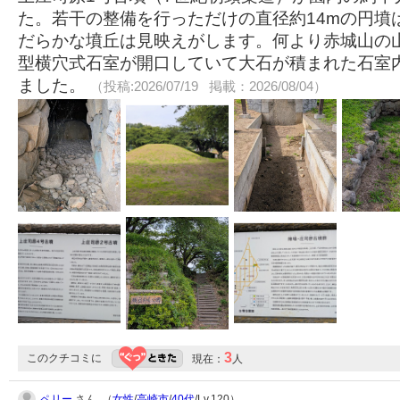
た。若干の整備を行っただけの直径約14mの円墳
だらかな墳丘は見映えがします。何より赤城山の
型横穴式石室が開口していて大石が積まれた石室
ました。
（投稿:2026/07/19 掲載：2026/08/04）
3
このクチコミに
現在：
人
ペリー
さん （
女性
/
高崎市
/
40代
/Lv.120）