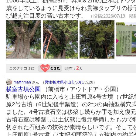
1000年以上、樹高25m、幹周8.2mの巨木はド
歳をしているように見受けられ貫禄タップリの様
び越え注目度の高い古木です。
（投稿:2026/07/19 掲載
2
このクチコミに
現在：
人
maffinman
さん （
男性
/
栃木県小山市
/
50代
/Lv.20）
横室古墳公園
（前橋市 / アウトドア・公園）
駐車場から園内に入ると上庄司原4号古墳（7世紀
原2号古墳（6世紀後半築造）の2つの両袖型横穴
ました。4号古墳石室は移築し幾らか手を加え復元
古墳石室は移築し出土状態に復元整備したもので
切された石組みの技術が素晴らしいです。そして
上庄司原1号古墳（7世紀初頭築造）が園内の約半