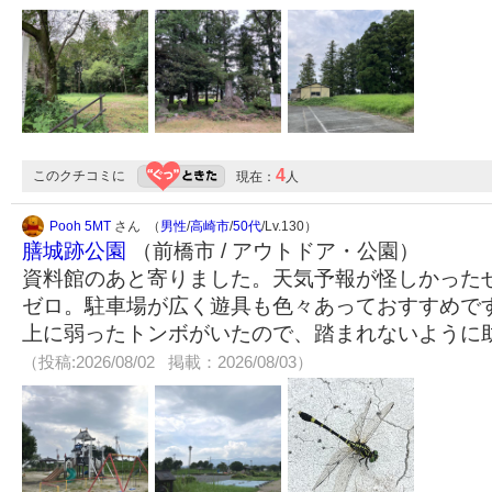
4
このクチコミに
現在：
人
Pooh 5MT
さん （
男性
/
高崎市
/
50代
/Lv.130）
膳城跡公園
（前橋市 / アウトドア・公園）
資料館のあと寄りました。天気予報が怪しかった
ゼロ。駐車場が広く遊具も色々あっておすすめで
上に弱ったトンボがいたので、踏まれないように
（投稿:2026/08/02 掲載：2026/08/03）