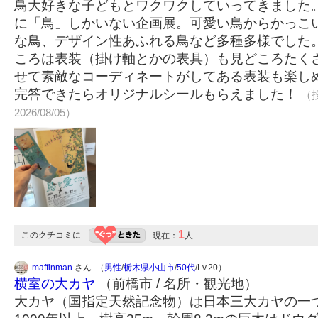
鳥大好きな子どもとワクワクしていってきました
に「鳥」しかいない企画展。可愛い鳥からかっこ
な鳥、デザイン性あふれる鳥など多種多様でした
ころは表装（掛け軸とかの表具）も見どころたく
せて素敵なコーディネートがしてある表装も楽し
完答できたらオリジナルシールもらえました！
（投
2026/08/05）
1
このクチコミに
現在：
人
maffinman
さん （
男性
/
栃木県小山市
/
50代
/Lv.20）
横室の大カヤ
（前橋市 / 名所・観光地）
大カヤ（国指定天然記念物）は日本三大カヤの一