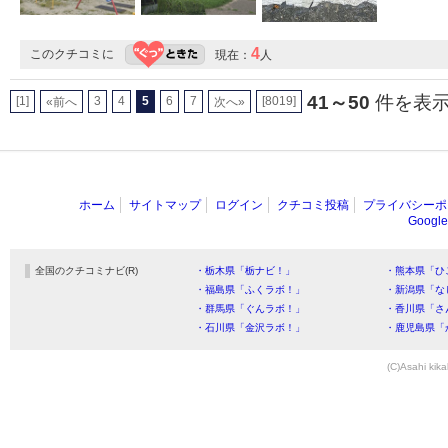
4
このクチコミに
現在：
人
41～50
件を表示 
[1]
3
4
5
6
7
[8019]
«前へ
次へ»
ホーム
サイトマップ
ログイン
クチコミ投稿
プライバシーポ
Goog
全国のクチコミナビ(R)
・栃木県「栃ナビ！」
・熊本県「ひ
・福島県「ふくラボ！」
・新潟県「な
・群馬県「ぐんラボ！」
・香川県「さ
・石川県「金沢ラボ！」
・鹿児島県「
(C)Asahi kika