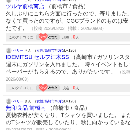
ツルヤ前橋南店
（前橋市 / 食品）
久しぶりにこちら方面に行ったので、寄りました。
なくて買ったのですが、CGCブランドのものは安
たです。
（投稿:2026/08/03 掲載：2026/08/03）
0
このクチコミに
現在：
人
ペリー
さん （
女性
/
高崎市
/
40代
/Lv.120）
IDEMITSU セルフ江木SS
（高崎市 / ガソリンス
週末にガソリンを入れました。 時々イベントもし
ペーパーがもらえるので、ありがたいです。
（投稿:
2026/08/03）
0
このクチコミに
現在：
人
ペリー
さん （
女性
/
高崎市
/
40代
/Lv.120）
無印良品 前橋南
（前橋市 / 食品）
夏物衣料が安くなり、Tシャツを買いました。 ま
のTシャツが販売していたり、秋に向かっている
稿:2026/08/03 掲載：2026/08/03）