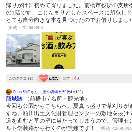
帰りがけに初めて寄りました。前橋市役所の支所
の1階です。こじんまりとしたスペースに所狭し
とても自分向きな本を見つけたのでお借りしまし
掲載：2026/08/03）
4
このクチコミに
現在：
人
Pooh 5MT
さん （
男性
/
高崎市
/
50代
/Lv.130）
膳城跡
（前橋市 / 名所・観光地）
今回も公園からこちらへ。夏真っ盛りで草刈りが
すね。粕川出土文化財管理センターの敷地を抜け
道を進むと草の壁に当たってしまうので、管理セ
ルト舗装路から行くのが無難です！
（投稿:2026/08/0